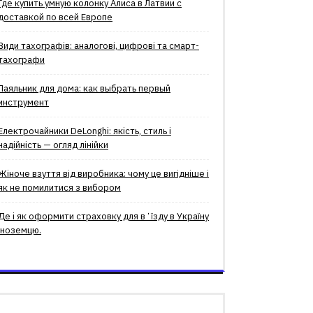
Где купить умную колонку Алиса в Латвии с
доставкой по всей Европе
Види тахографів: аналогові, цифрові та смарт-
тахографи
Паяльник для дома: как выбрать первый
инструмент
Електрочайники DeLonghi: якість, стиль і
надійність — огляд лінійки
Жіноче взуття від виробника: чому це вигідніше і
як не помилитися з вибором
Де і як оформити страховку для вʼїзду в Україну
іноземцю.