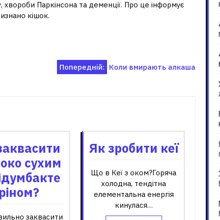
, хвороби Паркінсона та деменції. Про це інформує
изнано кішок.
Попередній:
Коли вмирають алкаша
зані записи
заквасити
Як зробити кеї
око сухим
Що в Кеї з оком?Горяча
ідумбакте
холодна, тендітна
ріном?
елементальна енергія
кинулася…
вильно заквасити