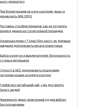
цього делікатесу
Для біоматеріалів не існує кордонів, якщо їх
перевозить ARK.CRYO
Доставка стройматериалов: как не потерять
время и деньги на строительной площадке
Українська мова у 7 класі без хаосу: як домашні
завдання допомагають писати грамотніше
Выбор розеток и выключателей: безопасность
и стиль в интерьере
Сутності в SEO допомагають пошуковим
системам краще розуміти контент
7 міфів про китайський чай, у які досі вірять
багато людей
Міжкімнатні двері: практичний гід для вибору
без розчарувань