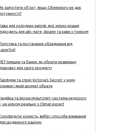
Як запустити об’єкт, якщо Обленерго не дає
потужності?
Кава для холодних напоїв: яке зерно краще
підходить для айс-лате, фрапе та кави з тоніком
Логістика та постачання обладнання від
LaserSvit
ПЕТ пляшки та банки: як обрати правильну
упаковку для свого продукту
Парфуми та спреї Victoria’s Secret: у чому
різниця і який аромат обрати
Надійна та якісна мультспліт-система недорого
– це цілком реально з Climat.еxpert
Сухофрукти: користь, вибір і способи вживання
для щоденного раціону