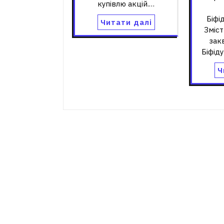
купівлю акцій.…
Біфі
Читати далі
Зміст
зак
Біфід
Ч