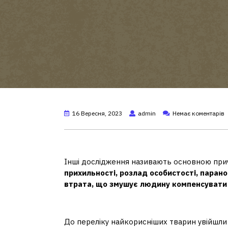
16 Вересня, 2023
admin
Немає коментарів
Чому хочеться рятувати т
Інші дослідження називають основною при
прихильності, розлад особистості, паран
втрата, що змушує людину компенсувати
Яка найкорисніша тварина 
До переліку найкорисніших тварин увійшл