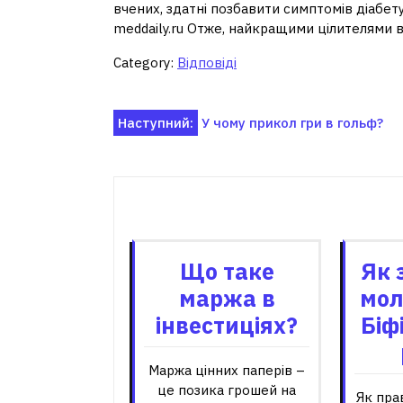
вчених, здатні позбавити симптомів діабету
meddaily.ru Отже, найкращими цілителями в
Category:
Відповіді
Навігація
Наступний:
У чому прикол гри в гольф?
записів
Пов'я
Що таке
Як 
маржа в
мол
інвестиціях?
Біф
Маржа цінних паперів –
це позика грошей на
Як пра