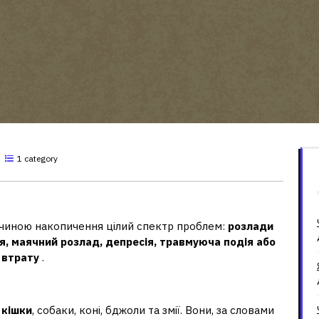
1 category
варин?
чиною накопичення цілий спектр проблем:
розлади
оя, маячний розлад, депресія, травмуюча подія або
 втрату
.
у світі?
и
кішки
, собаки, коні, бджоли та змії. Вони, за словами