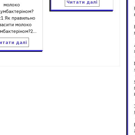
Читати далі
молоко
думбактеріном?
:1 Як правильно
васити молоко
умбактеріном?2…
итати далі