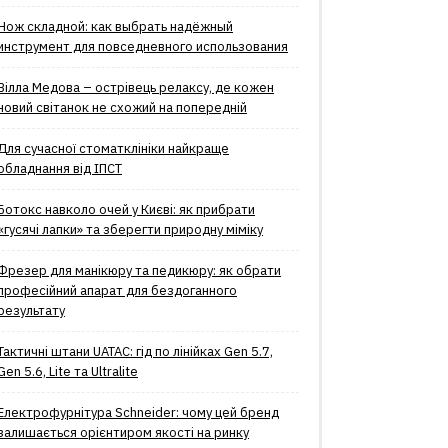
Нож складной: как выбрать надёжный
инструмент для повседневного использования
Вілла Медова – острівець релаксу, де кожен
новий світанок не схожий на попередній
Для сучасної стоматклініки найкраще
обладнання від ІПСТ
Ботокс навколо очей у Києві: як прибрати
«гусячі лапки» та зберегти природну міміку
Фрезер для манікюру та педикюру: як обрати
професійний апарат для бездоганного
результату
Тактичні штани UATAC: гід по лінійках Gen 5.7,
Gen 5.6, Lite та Ultralite
Електрофурнітура Schneider: чому цей бренд
залишається орієнтиром якості на ринку