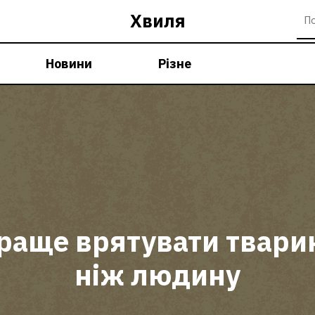
Хвиля
Новини
Різне
раще врятувати твари
ніж людину