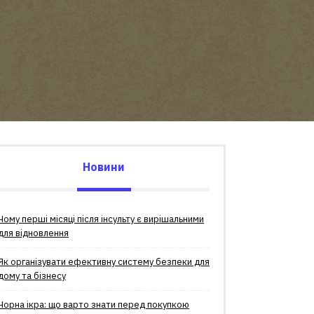
Новини
Чому перші місяці після інсульту є вирішальними
для відновлення
Як організувати ефективну систему безпеки для
дому та бізнесу
Чорна ікра: що варто знати перед покупкою