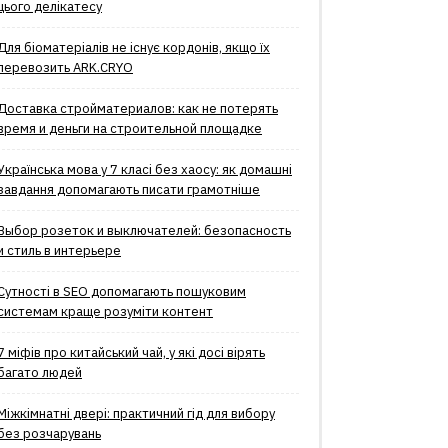
цього делікатесу
Для біоматеріалів не існує кордонів, якщо їх
перевозить ARK.CRYO
Доставка стройматериалов: как не потерять
время и деньги на строительной площадке
Українська мова у 7 класі без хаосу: як домашні
завдання допомагають писати грамотніше
Выбор розеток и выключателей: безопасность
и стиль в интерьере
Сутності в SEO допомагають пошуковим
системам краще розуміти контент
7 міфів про китайський чай, у які досі вірять
багато людей
Міжкімнатні двері: практичний гід для вибору
без розчарувань