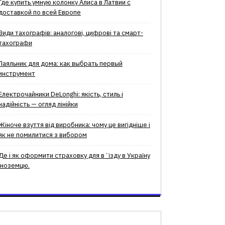
Где купить умную колонку Алиса в Латвии с
доставкой по всей Европе
Види тахографів: аналогові, цифрові та смарт-
тахографи
Паяльник для дома: как выбрать первый
инструмент
Електрочайники DeLonghi: якість, стиль і
надійність — огляд лінійки
Жіноче взуття від виробника: чому це вигідніше і
як не помилитися з вибором
Де і як оформити страховку для вʼїзду в Україну
іноземцю.