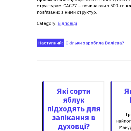
структурам. САС77 – починаючи з 500-го
н
пов'язаних з ними структур.
Category:
Відповіді
Навігація
Наступний:
Скільки заробила Валієва?
записів
Пов'я
Які сорти
Я
яблук
підходять для
Гр
запікання в
найпоп
духовці?
Манур