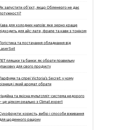
Як запустити об’єкт, якщо Обленерго не дає
потужності?
Кава для холодних напоїв: яке зерно краще
підходить для айс-лате, фрапе та кави з тоніком
Логістика та постачання обладнання від
LaserSvit
ПЕТ пляшки та банки: як обрати правильну
упаковку для свого продукту
Парфуми та спреї Victoria’s Secret: у чому
різниця і який аромат обрати
Надійна та якісна мультспліт-система недорого
– це цілком реально з Climat.еxpert
Сухофрукти: користь, вибір і способи вживання
для щоденного раціону