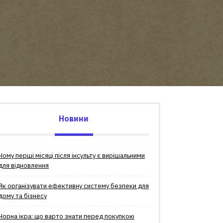
Новини
Чому перші місяці після інсульту є вирішальними
для відновлення
Як організувати ефективну систему безпеки для
дому та бізнесу
Чорна ікра: що варто знати перед покупкою