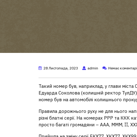
28 Листопада, 2023
admin
Немає коментар
Такий номер був, наприклад, у глави міста С
Едуарда Соколова (колишній ректор ТулДУ).
номер був на автомобілі колишнього прокур
Правила дорожнього руху не для нього написа
різні блатні серії. На номерах РРР та ККК к
просто багаті громадяни – ААА, МММ, ЇЇ, ХХ
Прийшла на зміну серії ЕКХ77. ХКХ77, ХКХ9