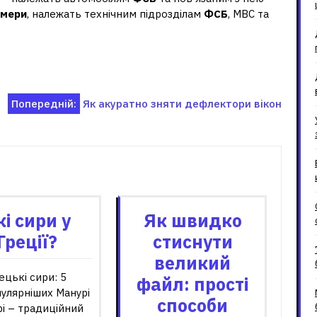
омери
, належать технічним підрозділам
ФСБ
, МВС та
Попередній:
Як акуратно зняти дефлектори вікон
зані записи
кі сири у
Як швидко
Греції?
стиснути
великий
ецькі сири: 5
файл: прості
улярніших Манурі
способи
і – традиційний