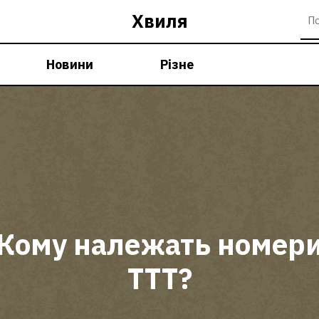
Хвиля
Новини
Різне
Кому належать номер
ТТТ?