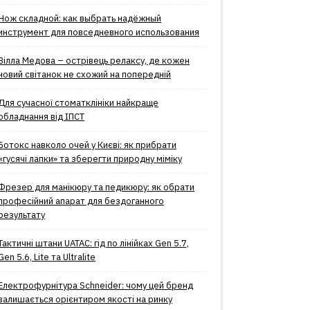
Нож складной: как выбрать надёжный
инструмент для повседневного использования
Вілла Медова – острівець релаксу, де кожен
новий світанок не схожий на попередній
Для сучасної стоматклініки найкраще
обладнання від ІПСТ
Ботокс навколо очей у Києві: як прибрати
«гусячі лапки» та зберегти природну міміку
Фрезер для манікюру та педикюру: як обрати
професійний апарат для бездоганного
результату
Тактичні штани UATAC: гід по лінійках Gen 5.7,
Gen 5.6, Lite та Ultralite
Електрофурнітура Schneider: чому цей бренд
залишається орієнтиром якості на ринку