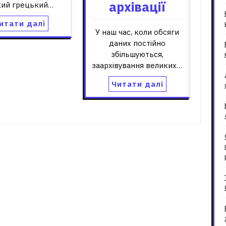
архівації
кий грецький…
итати далі
У наш час, коли обсяги
даних постійно
збільшуються,
заархівування великих…
Читати далі