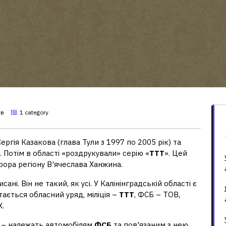
ів
1 category
ергія Казакова (глава Тули з 1997 по 2005 рік) та
 Потім в області «роздрукували» серію «
ТТТ
». Цей
ора регіону В'ячеслава Ханжина.
ні. Він не такий, як усі. У Калінінградській області є
атається обласний уряд, міліція –
ТТТ
, ФСБ – ТОВ,
Х.
9 – належать автомобілям
ФСБ
та пов'язаним з нею