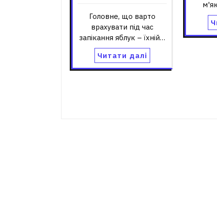
м'я
Головне, що варто
Ч
врахувати під час
запікання яблук – їхній…
Читати далі