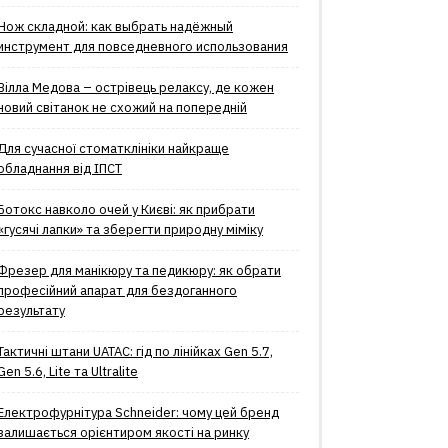
Нож складной: как выбрать надёжный
инструмент для повседневного использования
Вілла Медова – острівець релаксу, де кожен
новий світанок не схожий на попередній
Для сучасної стоматклініки найкраще
обладнання від ІПСТ
Ботокс навколо очей у Києві: як прибрати
«гусячі лапки» та зберегти природну міміку
Фрезер для манікюру та педикюру: як обрати
професійний апарат для бездоганного
результату
Тактичні штани UATAC: гід по лінійках Gen 5.7,
Gen 5.6, Lite та Ultralite
Електрофурнітура Schneider: чому цей бренд
залишається орієнтиром якості на ринку