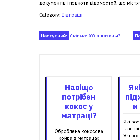
документів і повноти відомостей, що містят
Category:
Відповіді
Навігація
Наступний:
Скільки ХО в лазаньї?
П
записів
Пов'я
Навіщо
Як
потрібен
під
кокос у
и
матраці?
Які ро
азотні
Оброблена кокосова
Які ро
койра в матрацах