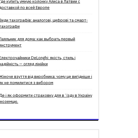
Где купить умную колонку Алиса в Латвии с
доставкой по всей Европе
Види тахографів: аналогові, цифрові та смарт-
тахографи
Паяльник для дома: как выбрать первый
инструмент
Електрочайники DeLonghi: якість, стиль і
надійність — огляд лінійки
Жіноче взуття від виробника: чому це вигідніше і
як не помилитися з вибором
Де і як оформити страховку для вʼїзду в Україну
іноземцю.