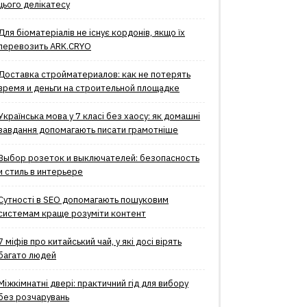
цього делікатесу
Для біоматеріалів не існує кордонів, якщо їх
перевозить ARK.CRYO
Доставка стройматериалов: как не потерять
время и деньги на строительной площадке
Українська мова у 7 класі без хаосу: як домашні
завдання допомагають писати грамотніше
Выбор розеток и выключателей: безопасность
и стиль в интерьере
Сутності в SEO допомагають пошуковим
системам краще розуміти контент
7 міфів про китайський чай, у які досі вірять
багато людей
Міжкімнатні двері: практичний гід для вибору
без розчарувань