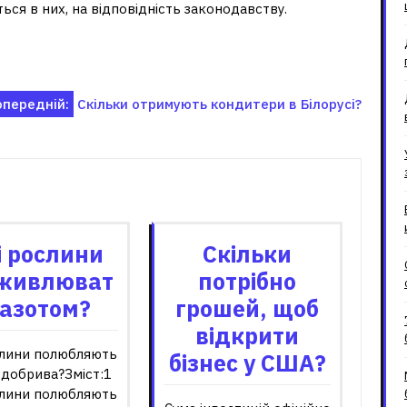
ься в них, на відповідність законодавству.
опередній:
Скільки отримують кондитери в Білорусі?
зані записи
і рослини
Скільки
живлюват
потрібно
 азотом?
грошей, щоб
відкрити
слини полюбляють
бізнес у США?
 добрива?Зміст:1
слини полюбляють