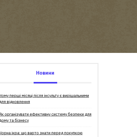
Новини
Чому перші місяці після інсульту є вирішальними
для відновлення
Як організувати ефективну систему безпеки для
дому та бізнесу
Чорна ікра: що варто знати перед покупкою