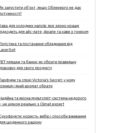
Як запустити об’єкт, якщо Обленерго не дає
потужності?
Кава для холодних напоїв: яке зерно краще
підходить для айс-лате, фрапе та кави з тоніком
Логістика та постачання обладнання від
LaserSvit
ПЕТ пляшки та банки: як обрати правильну
упаковку для свого продукту
Парфуми та спреї Victoria’s Secret: у чому
різниця і який аромат обрати
Надійна та якісна мультспліт-система недорого
– це цілком реально з Climat.еxpert
Сухофрукти: користь, вибір і способи вживання
для щоденного раціону