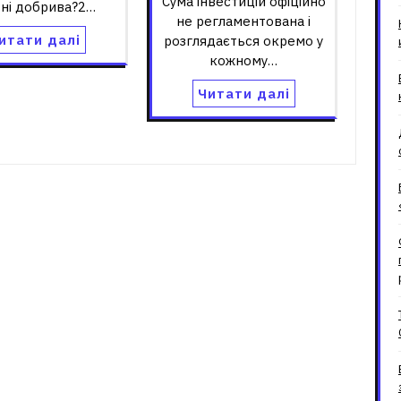
Сума інвестицій офіційно
тні добрива?2…
не регламентована і
итати далі
розглядається окремо у
кожному…
Читати далі