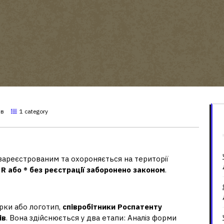
ів
1 category
 свій логотип без реєстрації?
 зареєстрованим та охороняється на території
R або ® без реєстрації заборонено законом
.
логотип?
рки або логотип,
співробітники Роспатенту
ів
. Вона здійснюється у два етапи: Аналіз форми