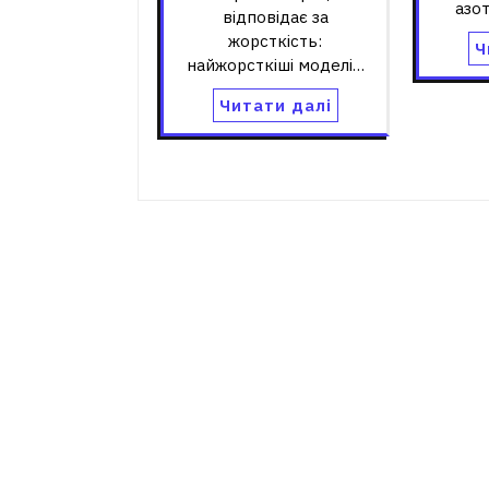
азо
відповідає за
жорсткість:
Ч
найжорсткіші моделі…
Читати далі