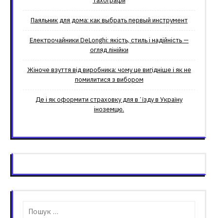
тахографи
Паяльник для дома: как выбрать первый инструмент
Електрочайники DeLonghi: якість, стиль і надійність —
огляд лінійки
Жіноче взуття від виробника: чому це вигідніше і як не
помилитися з вибором
Де і як оформити страховку для вʼїзду в Україну
іноземцю.