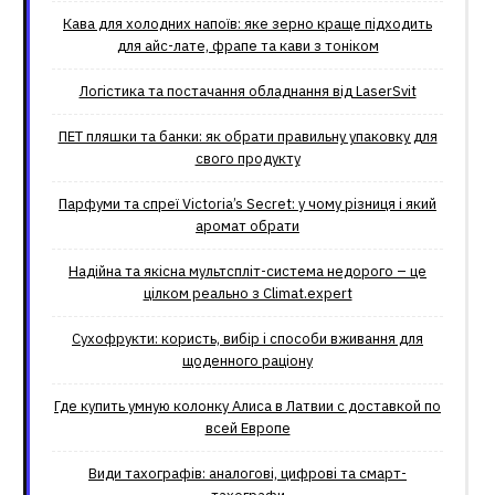
Кава для холодних напоїв: яке зерно краще підходить
для айс-лате, фрапе та кави з тоніком
Логістика та постачання обладнання від LaserSvit
ПЕТ пляшки та банки: як обрати правильну упаковку для
свого продукту
Парфуми та спреї Victoria’s Secret: у чому різниця і який
аромат обрати
Надійна та якісна мультспліт-система недорого – це
цілком реально з Climat.еxpert
Сухофрукти: користь, вибір і способи вживання для
щоденного раціону
Где купить умную колонку Алиса в Латвии с доставкой по
всей Европе
Види тахографів: аналогові, цифрові та смарт-