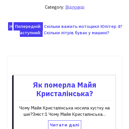
Category:
Відповіді
Навігація
Н
Попередній:
Скільки важить мотоцикл Юпітер 4?
аступний:
Скільки літрів буває у машині?
записів
Пов'язані записи
Як померла Майя
Кристалінська?
Чому Майя Кристалінська носила хустку на
шиї?Зміст:1 Чому Майя Кристалінська…
Читати далі