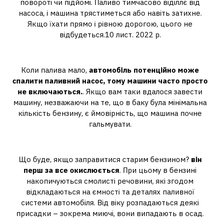
повороті чи підйомі. Паливо тимчасово віділлє від
насоса, і машина трястиметься або навіть затихне.
Якщо їхати прямо і рівною дорогою, цього не
відбудеться.10 лист. 2022 р.
Що буде, коли закінчиться бензин?
Коли палива мало,
автомобіль потенційно може
спалити паливний насос, тому машини часто просто
не включаються.
. Якщо вам таки вдалося завести
машину, незважаючи на те, що в баку була мінімальна
кількість бензину, є ймовірність, що машина почне
гальмувати.
Що буде з бензином за 10 років?
Що буде, якщо заправитися старим бензином?
він
перш за все окислюється
. При цьому в бензині
накопичуються смолисті речовини, які згодом
відкладаються на ємності та деталях паливної
системи автомобіля. Від віку розпадаються деякі
присадки – зокрема миючі, вони випадають в осад.