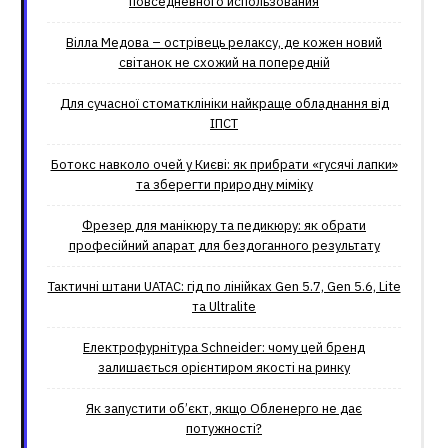
повседневного использования
Вілла Медова – острівець релаксу, де кожен новий
світанок не схожий на попередній
Для сучасної стоматклініки найкраще обладнання від
ІПСТ
Ботокс навколо очей у Києві: як прибрати «гусячі лапки»
та зберегти природну міміку
Фрезер для манікюру та педикюру: як обрати
професійний апарат для бездоганного результату
Тактичні штани UATAC: гід по лінійках Gen 5.7, Gen 5.6, Lite
та Ultralite
Електрофурнітура Schneider: чому цей бренд
залишається орієнтиром якості на ринку
Як запустити об’єкт, якщо Обленерго не дає
потужності?