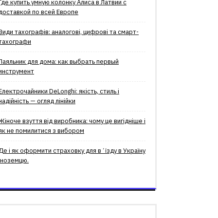
Где купить умную колонку Алиса в Латвии с
доставкой по всей Европе
Види тахографів: аналогові, цифрові та смарт-
тахографи
Паяльник для дома: как выбрать первый
инструмент
Електрочайники DeLonghi: якість, стиль і
надійність — огляд лінійки
Жіноче взуття від виробника: чому це вигідніше і
як не помилитися з вибором
Де і як оформити страховку для вʼїзду в Україну
іноземцю.