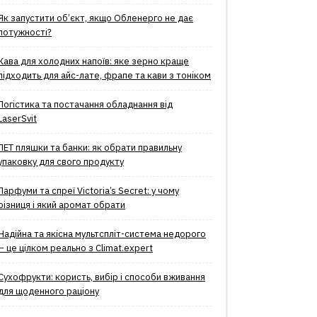
Як запустити об’єкт, якщо Обленерго не дає
потужності?
Кава для холодних напоїв: яке зерно краще
підходить для айс-лате, фрапе та кави з тоніком
Логістика та постачання обладнання від
LaserSvit
ПЕТ пляшки та банки: як обрати правильну
упаковку для свого продукту
Парфуми та спреї Victoria’s Secret: у чому
різниця і який аромат обрати
Надійна та якісна мультспліт-система недорого
– це цілком реально з Climat.еxpert
Сухофрукти: користь, вибір і способи вживання
для щоденного раціону