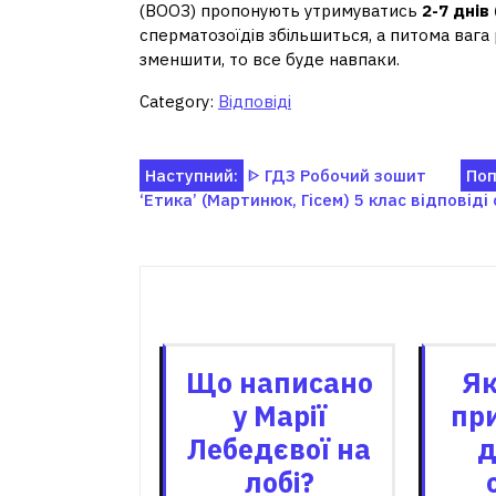
(ВООЗ) пропонують утримуватись
2-7 днів
сперматозоїдів збільшиться, а питома ваг
зменшити, то все буде навпаки.
Category:
Відповіді
Навігація
Наступний:
ᐈ ГДЗ Робочий зошит
Поп
‘Етика’ (Мартинюк, Гісем) 5 клас відповід
записів
Пов'я
Що написано
Як
у Марії
пр
Лебедєвої на
д
лобі?