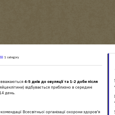
1 category
зачаття?
я вважаються
4-5 днів до овуляції та 1-2 доби після
я яйцеклітини) відбувається приблизно в середині
14 день.
римуватись?
екомендації Всесвітньої організації охорони здоров'я