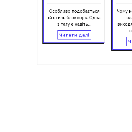
Особливо подобається
Чому н
їй стиль блэкворк. Одна
ол
з тату є навіть…
виход
в
Читати далі
Ч