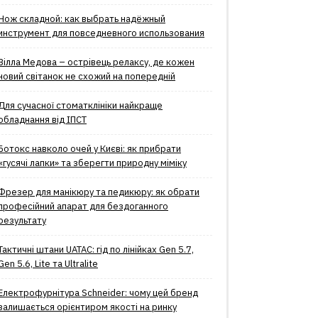
Нож складной: как выбрать надёжный
инструмент для повседневного использования
Вілла Медова – острівець релаксу, де кожен
новий світанок не схожий на попередній
Для сучасної стоматклініки найкраще
обладнання від ІПСТ
Ботокс навколо очей у Києві: як прибрати
«гусячі лапки» та зберегти природну міміку
Фрезер для манікюру та педикюру: як обрати
професійний апарат для бездоганного
результату
Тактичні штани UATAC: гід по лінійках Gen 5.7,
Gen 5.6, Lite та Ultralite
Електрофурнітура Schneider: чому цей бренд
залишається орієнтиром якості на ринку