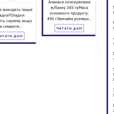
Ананаси консервовані
ж/банку 345 грМаса
е виходять пишні
основного продукту:
адки?Оладки
490 гЗвичайні розміри…
ять сирими, якщо
и смажите…
Читати далі
итати далі