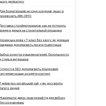
цього делікатесу
Для біоматеріалів не існує кордонів, якщо їх
перевозить ARK.CRYO
Доставка стройматериалов: как не потерять
время и деньги на строительной площадке
Українська мова у 7 класі без хаосу: як домашні
завдання допомагають писати грамотніше
Выбор розеток и выключателей: безопасность
и стиль в интерьере
Сутності в SEO допомагають пошуковим
системам краще розуміти контент
7 міфів про китайський чай, у які досі вірять
багато людей
Міжкімнатні двері: практичний гід для вибору
без розчарувань