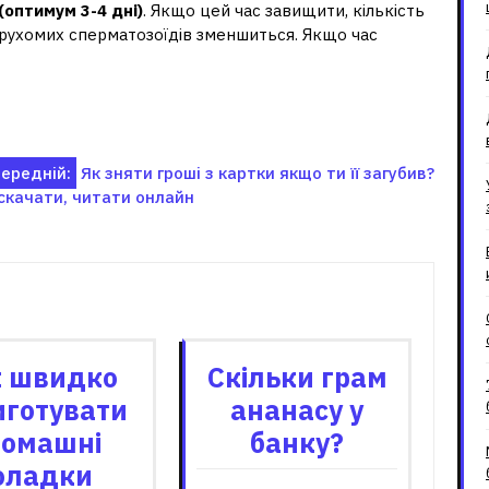
 (оптимум 3-4 дні)
. Якщо цей час завищити, кількість
а рухомих сперматозоїдів зменшиться. Якщо час
ередній:
Як зняти гроші з картки якщо ти її загубив?
і скачати, читати онлайн
зані записи
 швидко
Скільки грам
иготувати
ананасу у
омашні
банку?
оладки