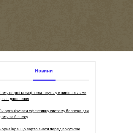
Новини
Чому перші місяці після інсульту є вирішальними
для відновлення
Як організувати ефективну систему безпеки для
дому та бізнесу
Чорна ікра: що варто знати перед покупкою