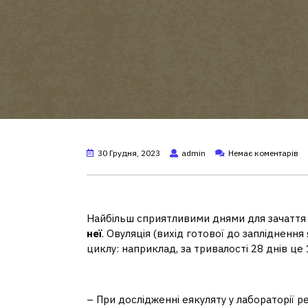
30 Грудня, 2023
admin
Немає коментарів
Коли найкращий час для 
Найбільш сприятливими днями для зачатт
неї
. Овуляція (вихід готової до заплідненн
циклу: наприклад, за тривалості 28 днів це 
Скільки часу потрібно ут
– При дослідженні еякуляту у лабораторії р