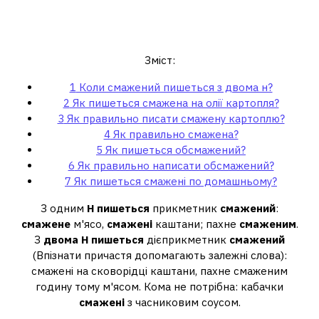
Коли смажений пишеться з
двома н?
Зміст:
1
Коли смажений пишеться з двома н?
2
Як пишеться смажена на олії картопля?
3
Як правильно писати смажену картоплю?
4
Як правильно смажена?
5
Як пишеться обсмажений?
6
Як правильно написати обсмажений?
7
Як пишеться смажені по домашньому?
З одним
Н пишеться
прикметник
смажений
:
смажене
м'ясо,
смажені
каштани; пахне
смаженим
.
З
двома Н пишеться
дієприкметник
смажений
(Впізнати причастя допомагають залежні слова):
смажені на сковорідці каштани, пахне смаженим
годину тому м'ясом. Кома не потрібна: кабачки
смажені
з часниковим соусом.