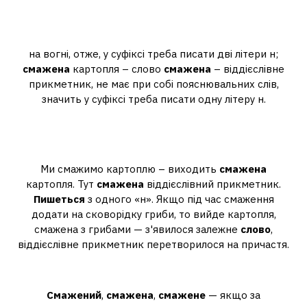
Як пишеться смажена на олії
картопля?
на вогні, отже, у суфіксі треба писати дві літери н;
смажена
картопля – слово
смажена
– віддієслівне
прикметник, не має при собі пояснювальних слів,
значить у суфіксі треба писати одну літеру н.
Як правильно писати смажену
картоплю?
Ми смажимо картоплю – виходить
смажена
картопля. Тут
смажена
віддієслівний прикметник.
Пишеться
з одного «н». Якщо під час смаження
додати на сковорідку гриби, то вийде картопля,
смажена з грибами — з'явилося залежне
слово
,
віддієслівне прикметник перетворилося на причастя.
Як правильно смажена?
Смажений
,
смажена
,
смажене
— якщо за