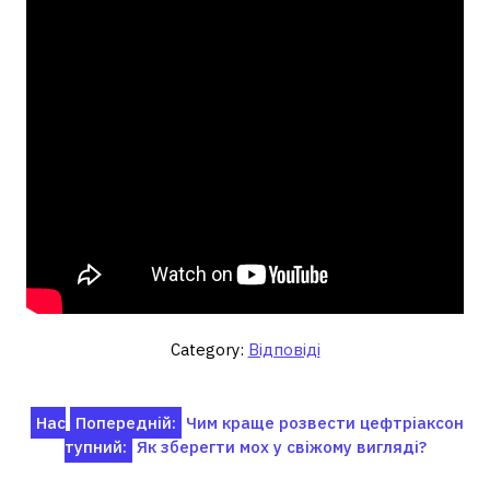
Category:
Відповіді
Навігація
Нас
Попередній:
Чим краще розвести цефтріаксон
тупний:
Як зберегти мох у свіжому вигляді?
записів