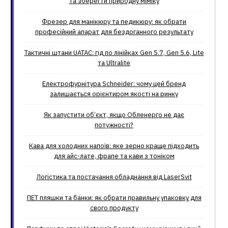
та зберегти природну міміку
Фрезер для манікюру та педикюру: як обрати
професійний апарат для бездоганного результату
Тактичні штани UATAC: гід по лінійках Gen 5.7, Gen 5.6, Lite
та Ultralite
Електрофурнітура Schneider: чому цей бренд
залишається орієнтиром якості на ринку
Як запустити об’єкт, якщо Обленерго не дає
потужності?
Кава для холодних напоїв: яке зерно краще підходить
для айс-лате, фрапе та кави з тоніком
Логістика та постачання обладнання від LaserSvit
ПЕТ пляшки та банки: як обрати правильну упаковку для
свого продукту