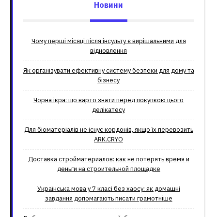
Новини
Чому перші місяці після інсульту є вирішальними для
відновлення
Як організувати ефективну систему безпеки для дому та
бізнесу
Чорна ікра: що варто знати перед покупкою цього
делікатесу
Для біоматеріалів не існує кордонів, якщо їх перевозить
ARK.CRYO
Доставка стройматериалов: как не потерять время и
деньги на строительной площадке
Українська мова у 7 класі без хаосу: як домашні
завдання допомагають писати грамотніше