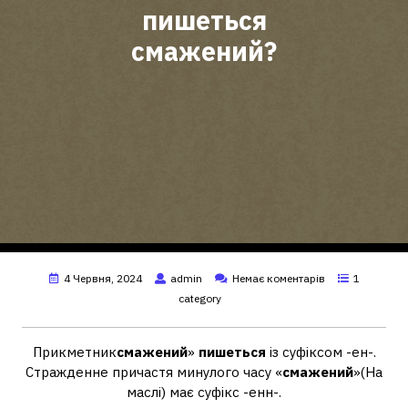
пишеться
смажений?
4 Червня, 2024
admin
Немає коментарів
1
category
Прикметник
смажений
»
пишеться
із суфіксом -ен-.
Стражденне причастя минулого часу «
смажений
»(На
маслі) має суфікс -енн-.