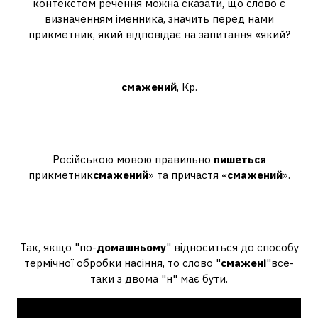
контекстом речення можна сказати, що слово є
визначенням іменника, значить перед нами
прикметник, який відповідає на запитання «який?
Як пишеться обсмажений?
смажений
, Кр.
Як правильно написати
обсмажений?
Російською мовою правильно
пишеться
прикметник
смажений
» та причастя «
смажений
».
Як пишеться смажені по
домашньому?
Так, якщо "по-
домашньому
" відноситься до способу
термічної обробки насіння, то слово "
смажені
"все-
таки з двома "н" має бути.