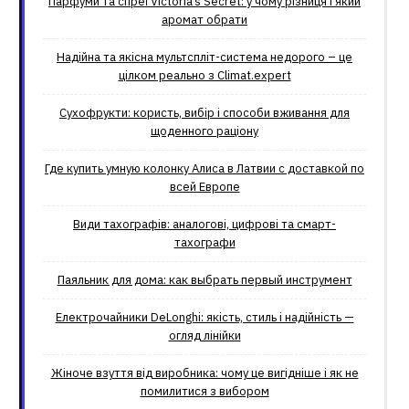
Парфуми та спреї Victoria’s Secret: у чому різниця і який
аромат обрати
Надійна та якісна мультспліт-система недорого – це
цілком реально з Climat.еxpert
Сухофрукти: користь, вибір і способи вживання для
щоденного раціону
Где купить умную колонку Алиса в Латвии с доставкой по
всей Европе
Види тахографів: аналогові, цифрові та смарт-
тахографи
Паяльник для дома: как выбрать первый инструмент
Електрочайники DeLonghi: якість, стиль і надійність —
огляд лінійки
Жіноче взуття від виробника: чому це вигідніше і як не
помилитися з вибором