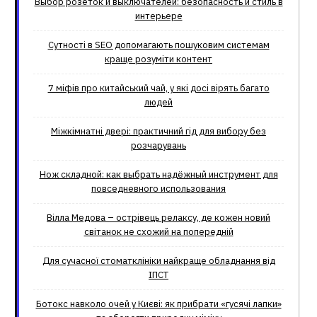
Выбор розеток и выключателей: безопасность и стиль в
интерьере
Сутності в SEO допомагають пошуковим системам
краще розуміти контент
7 міфів про китайський чай, у які досі вірять багато
людей
Міжкімнатні двері: практичний гід для вибору без
розчарувань
Нож складной: как выбрать надёжный инструмент для
повседневного использования
Вілла Медова – острівець релаксу, де кожен новий
світанок не схожий на попередній
Для сучасної стоматклініки найкраще обладнання від
ІПСТ
Ботокс навколо очей у Києві: як прибрати «гусячі лапки»