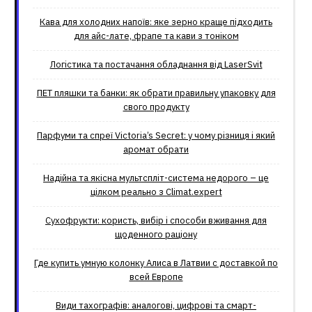
Кава для холодних напоїв: яке зерно краще підходить
для айс-лате, фрапе та кави з тоніком
Логістика та постачання обладнання від LaserSvit
ПЕТ пляшки та банки: як обрати правильну упаковку для
свого продукту
Парфуми та спреї Victoria’s Secret: у чому різниця і який
аромат обрати
Надійна та якісна мультспліт-система недорого – це
цілком реально з Climat.еxpert
Сухофрукти: користь, вибір і способи вживання для
щоденного раціону
Где купить умную колонку Алиса в Латвии с доставкой по
всей Европе
Види тахографів: аналогові, цифрові та смарт-