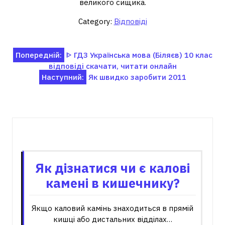
великого сищика.
Category:
Відповіді
Навігація
Попередній:
ᐈ ГДЗ Українська мова (Біляєв) 10 клас
відповіді скачати, читати онлайн
записів
Наступний:
Як швидко заробити 2011
Пов'язані записи
Як дізнатися чи є калові
камені в кишечнику?
Якщо каловий камінь знаходиться в прямій
кишці або дистальних відділах…