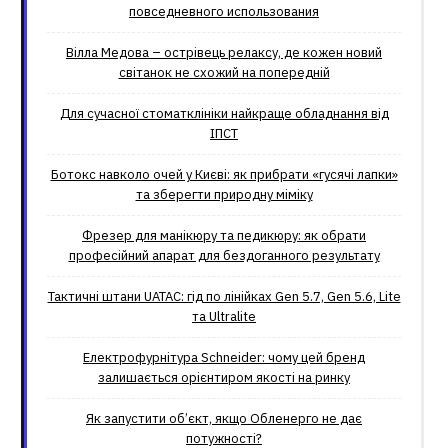
повседневного использования
Вілла Медова – острівець релаксу, де кожен новий
світанок не схожий на попередній
Для сучасної стоматклініки найкраще обладнання від
ІПСТ
Ботокс навколо очей у Києві: як прибрати «гусячі лапки»
та зберегти природну міміку
Фрезер для манікюру та педикюру: як обрати
професійний апарат для бездоганного результату
Тактичні штани UATAC: гід по лінійках Gen 5.7, Gen 5.6, Lite
та Ultralite
Електрофурнітура Schneider: чому цей бренд
залишається орієнтиром якості на ринку
Як запустити об’єкт, якщо Обленерго не дає
потужності?