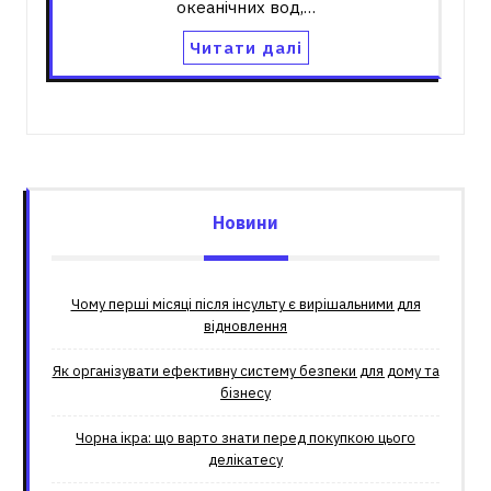
океанічних вод,…
Читати далі
Новини
Чому перші місяці після інсульту є вирішальними для
відновлення
Як організувати ефективну систему безпеки для дому та
бізнесу
Чорна ікра: що варто знати перед покупкою цього
делікатесу