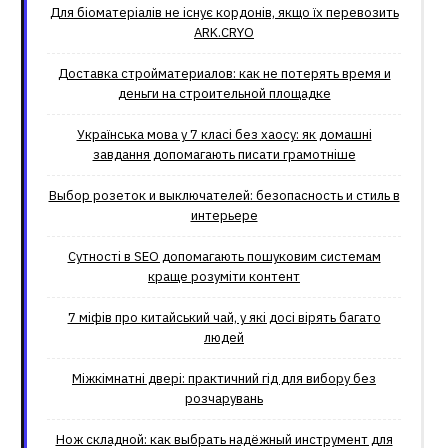
Для біоматеріалів не існує кордонів, якщо їх перевозить
ARK.CRYO
Доставка стройматериалов: как не потерять время и
деньги на строительной площадке
Українська мова у 7 класі без хаосу: як домашні
завдання допомагають писати грамотніше
Выбор розеток и выключателей: безопасность и стиль в
интерьере
Сутності в SEO допомагають пошуковим системам
краще розуміти контент
7 міфів про китайський чай, у які досі вірять багато
людей
Міжкімнатні двері: практичний гід для вибору без
розчарувань
Нож складной: как выбрать надёжный инструмент для