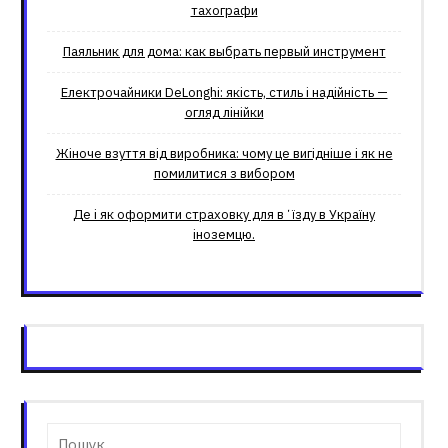
тахографи
Паяльник для дома: как выбрать первый инструмент
Електрочайники DeLonghi: якість, стиль і надійність —
огляд лінійки
Жіноче взуття від виробника: чому це вигідніше і як не
помилитися з вибором
Де і як оформити страховку для вʼїзду в Україну
іноземцю.