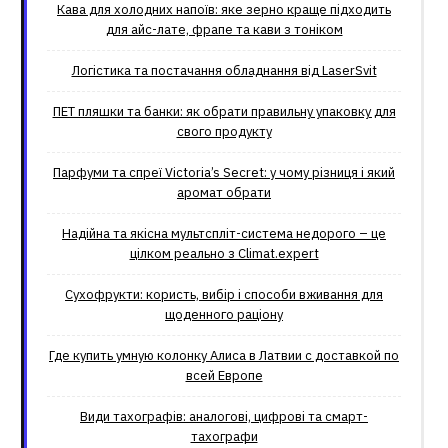
Кава для холодних напоїв: яке зерно краще підходить
для айс-лате, фрапе та кави з тоніком
Логістика та постачання обладнання від LaserSvit
ПЕТ пляшки та банки: як обрати правильну упаковку для
свого продукту
Парфуми та спреї Victoria’s Secret: у чому різниця і який
аромат обрати
Надійна та якісна мультспліт-система недорого – це
цілком реально з Climat.еxpert
Сухофрукти: користь, вибір і способи вживання для
щоденного раціону
Где купить умную колонку Алиса в Латвии с доставкой по
всей Европе
Види тахографів: аналогові, цифрові та смарт-
тахографи