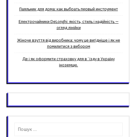
Паяльник для дома: как выбрать первый инструмент
Електрочайники DeLonghi: якість, стиль і надійність —
огляд лінійки
Жіноче взуття від виробника: чому це вигідніше і як не
помилитися з вибором
Де і як оформити страховку для вʼїзду в Україну
іноземцю.