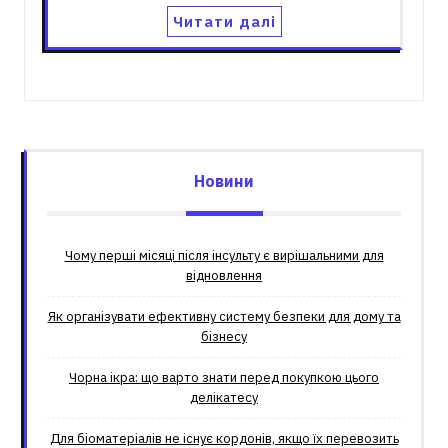
Читати далі
Новини
Чому перші місяці після інсульту є вирішальними для
відновлення
Як організувати ефективну систему безпеки для дому та
бізнесу
Чорна ікра: що варто знати перед покупкою цього
делікатесу
Для біоматеріалів не існує кордонів, якщо їх перевозить