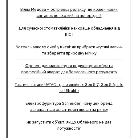
Вілла Медова – острівець релаксу, де кожен новий
світанок не схожий на попередній
Для сучасної стоматклініки найкраще обладнання від
ІПСТ
Ботокс навколо очей у Києві: як прибрати «гусячі лапки»
та зберегти природну міміку
Фрезер для манікюру та педикюру: як обрати
професійний апарат для бездоганного результату
Тактичні штани UATAC: гід по лінійках Gen 5.7, Gen 5.6, Lite
та Ultralite
Електрофурнітура Schneider: чому цей бренд
залишається орієнтиром якості на ринку
Як запустити об’єкт, якщо Обленерго не дає
потужності?