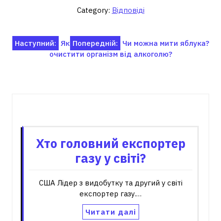
Category:
Відповіді
Навігація
Наступний:
Як
Попередній:
Чи можна мити яблука?
очистити організм від алкоголю?
записів
Пов'язані записи
Хто головний експортер
газу у світі?
США Лідер з видобутку та другий у світі
експортер газу.…
Читати далі