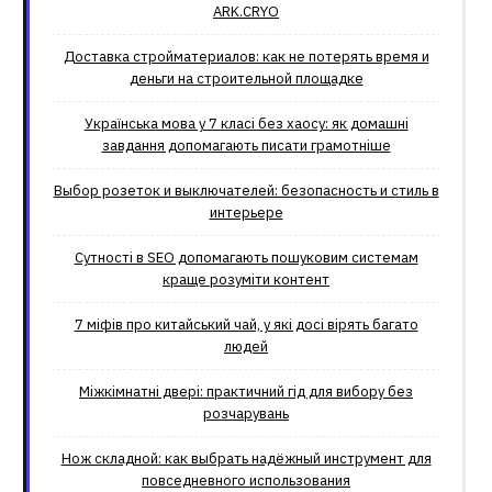
ARK.CRYO
Доставка стройматериалов: как не потерять время и
деньги на строительной площадке
Українська мова у 7 класі без хаосу: як домашні
завдання допомагають писати грамотніше
Выбор розеток и выключателей: безопасность и стиль в
интерьере
Сутності в SEO допомагають пошуковим системам
краще розуміти контент
7 міфів про китайський чай, у які досі вірять багато
людей
Міжкімнатні двері: практичний гід для вибору без
розчарувань
Нож складной: как выбрать надёжный инструмент для
повседневного использования