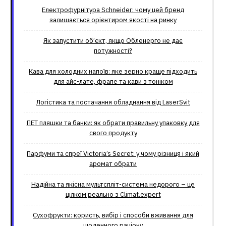
Електрофурнітура Schneider: чому цей бренд
залишається орієнтиром якості на ринку
Як запустити об’єкт, якщо Обленерго не дає
потужності?
Кава для холодних напоїв: яке зерно краще підходить
для айс-лате, фрапе та кави з тоніком
Логістика та постачання обладнання від LaserSvit
ПЕТ пляшки та банки: як обрати правильну упаковку для
свого продукту
Парфуми та спреї Victoria’s Secret: у чому різниця і який
аромат обрати
Надійна та якісна мультспліт-система недорого – це
цілком реально з Climat.еxpert
Сухофрукти: користь, вибір і способи вживання для
щоденного раціону