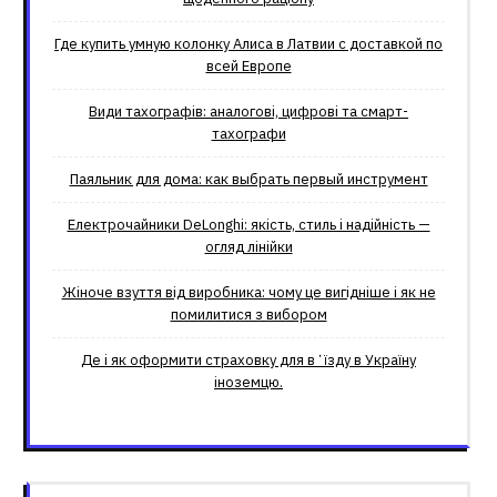
Где купить умную колонку Алиса в Латвии с доставкой по
всей Европе
Види тахографів: аналогові, цифрові та смарт-
тахографи
Паяльник для дома: как выбрать первый инструмент
Електрочайники DeLonghi: якість, стиль і надійність —
огляд лінійки
Жіноче взуття від виробника: чому це вигідніше і як не
помилитися з вибором
Де і як оформити страховку для вʼїзду в Україну
іноземцю.