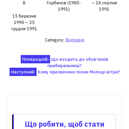
8
Горбачов (1985-
– 24 серпня
1991)
1991
15 березня
1990 – 25
грудня 1991
Category:
Відповіді
Навігація
Попередній:
Що входить до обов’язків
прибиральниці?
записів
Наступний:
Кому присвячено пісню Молоді вітри?
Пов'язані записи
Що робити, щоб стати