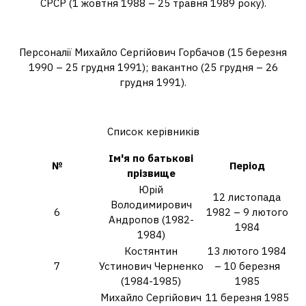
СРСР (1 жовтня 1988 – 25 травня 1989 року).
Коли правив Горбачов СРСР?
Персоналії Михайло Сергійович Горбачов (15 березня
1990 – 25 грудня 1991); вакантно (25 грудня – 26
грудня 1991).
Хто був президентом у 1985 році?
Список керівників
Ім'я по батькові
№
Період
прізвище
Юрій
12 листопада
Володимирович
6
1982 – 9 лютого
Андропов (1982-
1984
1984)
Костянтин
13 лютого 1984
7
Устинович Черненко
– 10 березня
(1984-1985)
1985
Михайло Сергійович
11 березня 1985