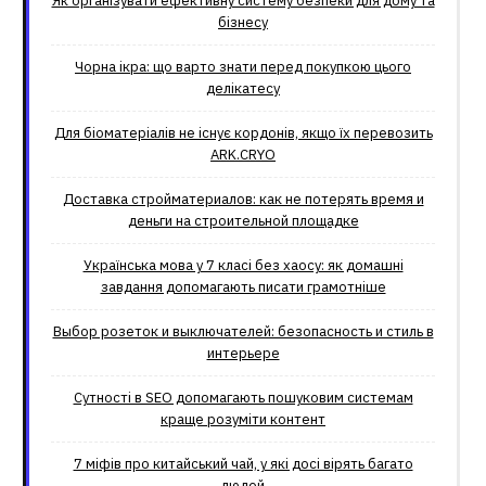
Як організувати ефективну систему безпеки для дому та
бізнесу
Чорна ікра: що варто знати перед покупкою цього
делікатесу
Для біоматеріалів не існує кордонів, якщо їх перевозить
ARK.CRYO
Доставка стройматериалов: как не потерять время и
деньги на строительной площадке
Українська мова у 7 класі без хаосу: як домашні
завдання допомагають писати грамотніше
Выбор розеток и выключателей: безопасность и стиль в
интерьере
Сутності в SEO допомагають пошуковим системам
краще розуміти контент
7 міфів про китайський чай, у які досі вірять багато
людей