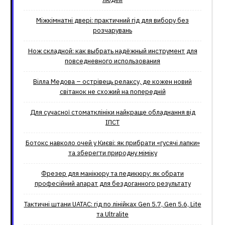
Міжкімнатні двері: практичний гід для вибору без
розчарувань
Нож складной: как выбрать надёжный инструмент для
повседневного использования
Вілла Медова – острівець релаксу, де кожен новий
світанок не схожий на попередній
Для сучасної стоматклініки найкраще обладнання від
ІПСТ
Ботокс навколо очей у Києві: як прибрати «гусячі лапки»
та зберегти природну міміку
Фрезер для манікюру та педикюру: як обрати
професійний апарат для бездоганного результату
Тактичні штани UATAC: гід по лінійках Gen 5.7, Gen 5.6, Lite
та Ultralite