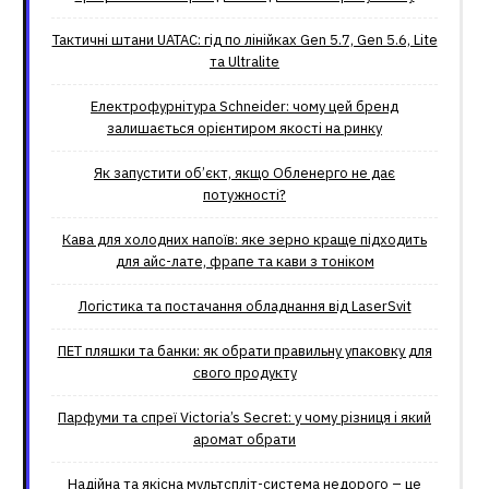
Тактичні штани UATAC: гід по лінійках Gen 5.7, Gen 5.6, Lite
та Ultralite
Електрофурнітура Schneider: чому цей бренд
залишається орієнтиром якості на ринку
Як запустити об’єкт, якщо Обленерго не дає
потужності?
Кава для холодних напоїв: яке зерно краще підходить
для айс-лате, фрапе та кави з тоніком
Логістика та постачання обладнання від LaserSvit
ПЕТ пляшки та банки: як обрати правильну упаковку для
свого продукту
Парфуми та спреї Victoria’s Secret: у чому різниця і який
аромат обрати
Надійна та якісна мультспліт-система недорого – це