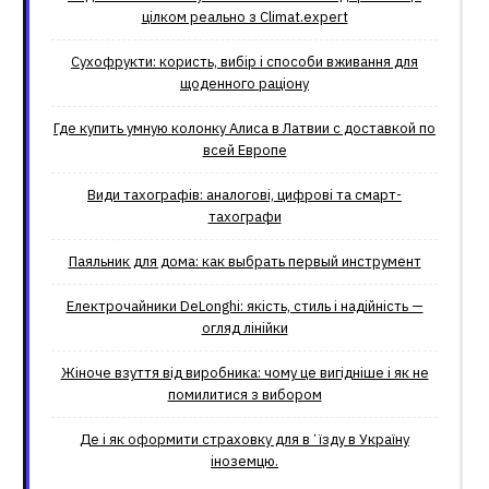
цілком реально з Climat.еxpert
Сухофрукти: користь, вибір і способи вживання для
щоденного раціону
Где купить умную колонку Алиса в Латвии с доставкой по
всей Европе
Види тахографів: аналогові, цифрові та смарт-
тахографи
Паяльник для дома: как выбрать первый инструмент
Електрочайники DeLonghi: якість, стиль і надійність —
огляд лінійки
Жіноче взуття від виробника: чому це вигідніше і як не
помилитися з вибором
Де і як оформити страховку для вʼїзду в Україну
іноземцю.