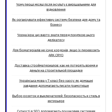
Чому перші місяці після інсульту є вирішальними для
відновлення
Як організувати ефективну систему безпеки для дому та
бізнесу
Чорна ікра: що варто знати перед покупкою цього
делікатесу
Для біоматеріалів не існує кордонів, якщо їх перевозить
ARK.CRYO
Доставка стройматериалов: как не потерять время и
деньги на строительной площадке
Українська мова у 7 класі без хаосу: як домашні
завдання допомагають писати грамотніше
Выбор розеток и выключателей: безопасность и стиль в
интерьере
Сутності в SEO допомагають пошуковим системам