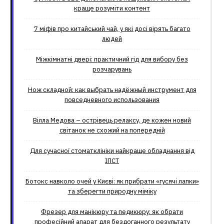
краще розуміти контент
7 міфів про китайський чай, у які досі вірять багато
людей
Міжкімнатні двері: практичний гід для вибору без
розчарувань
Нож складной: как выбрать надёжный инструмент для
повседневного использования
Вілла Медова – острівець релаксу, де кожен новий
світанок не схожий на попередній
Для сучасної стоматклініки найкраще обладнання від
ІПСТ
Ботокс навколо очей у Києві: як прибрати «гусячі лапки»
та зберегти природну міміку
Фрезер для манікюру та педикюру: як обрати
професійний апарат для бездоганного результату