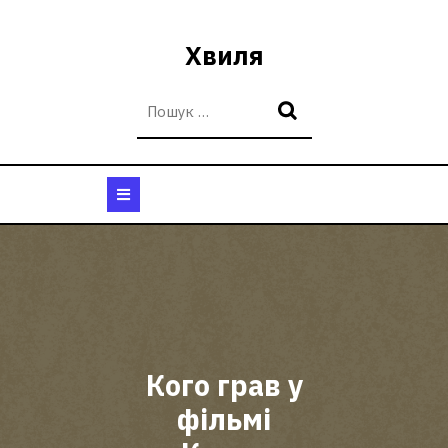
Перейти
до
Хвиля
вмісту
Кнопка
Відкрити
Кого грав у
фільмі