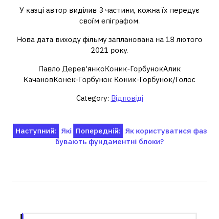
У казці автор виділив 3 частини, кожна їх передує
своїм епіграфом.
Нова дата виходу фільму запланована на 18 лютого
2021 року.
Павло Дерев'янкоКоник-ГорбунокАлик
КачановКонек-Горбунок Коник-Горбунок/Голос
Category:
Відповіді
Навігація
Наступний:
Які
Попередній:
Як користуватися фаз
бувають фундаментні блоки?
записів
Пов'язані записи