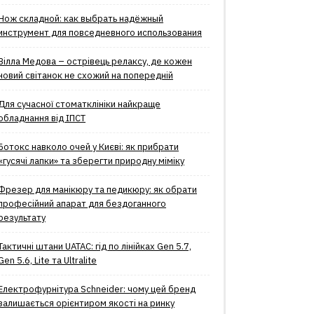
Нож складной: как выбрать надёжный
инструмент для повседневного использования
Вілла Медова – острівець релаксу, де кожен
новий світанок не схожий на попередній
Для сучасної стоматклініки найкраще
обладнання від ІПСТ
Ботокс навколо очей у Києві: як прибрати
«гусячі лапки» та зберегти природну міміку
Фрезер для манікюру та педикюру: як обрати
професійний апарат для бездоганного
результату
Тактичні штани UATAC: гід по лінійках Gen 5.7,
Gen 5.6, Lite та Ultralite
Електрофурнітура Schneider: чому цей бренд
залишається орієнтиром якості на ринку