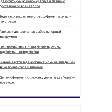
Где купить умную колонку Алиса в Латвии с
доставкой по всей Европе
Види тахографів: аналогові, цифрові та смарт-
тахографи
Паяльник для дома: как выбрать первый
инструмент
Електрочайники DeLonghi: якість, стиль і
надійність — огляд лінійки
Жіноче взуття від виробника: чому це вигідніше і
як не помилитися з вибором
Де і як оформити страховку для вʼїзду в Україну
іноземцю.