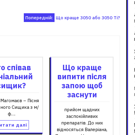
Попередній:
Що краще 3050 або 3050 Ti?
зані записи
о співав
Що краще
ніальний
випити після
сищик?
запою щоб
заснути
 Магомаєв – Пісня
ьного Сищика з м/
прийом щадних
ф….
заспокійливих
препаратів. До них
итати далі
відносяться Валеріана,