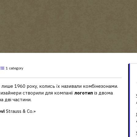
1 category
 лише 1960 року, колись їх називали комбінезонами.
дизайнери створили для компанії
логотип
із двома
а дві частини.
evi
Strauss & Co.»