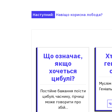
Навігація
Наступний:
Навіщо корисна лобода?
записів
Пов'я
Що означає,
Хт
якщо
ге
хочеться
цибулі?
Муслім
Геніал
Постійне бажання поїсти
цибулі, часнику, гірчиці
може говорити про
Ч
збій…