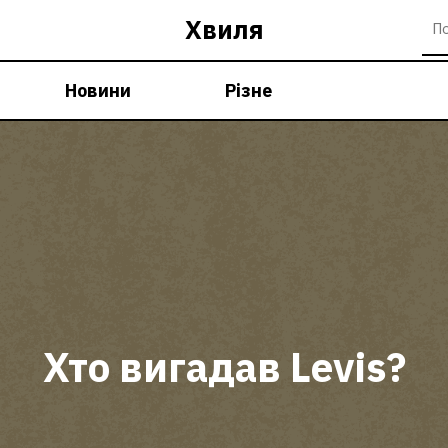
Хвиля
Новини
Різне
Хто вигадав Levis?