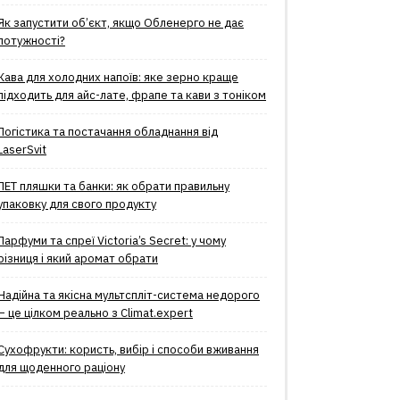
Як запустити об’єкт, якщо Обленерго не дає
потужності?
Кава для холодних напоїв: яке зерно краще
підходить для айс-лате, фрапе та кави з тоніком
Логістика та постачання обладнання від
LaserSvit
ПЕТ пляшки та банки: як обрати правильну
упаковку для свого продукту
Парфуми та спреї Victoria’s Secret: у чому
різниця і який аромат обрати
Надійна та якісна мультспліт-система недорого
– це цілком реально з Climat.еxpert
Сухофрукти: користь, вибір і способи вживання
для щоденного раціону