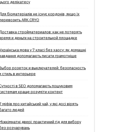
цього делікатесу
Для біоматеріалів не існує кордонів, якщо їх
перевозить ARK.CRYO
Доставка стройматериалов: как не потерять
время и деньги на строительной площадке
Українська мова у 7 класі без хаосу: як домашні
завдання допомагають писати грамотніше
Выбор розеток и выключателей: безопасность
и стиль в интерьере
Сутності в SEO допомагають пошуковим
системам краще розуміти контент
7 міфів про китайський чай, у які досі вірять
багато людей
Міжкімнатні двері: практичний гід для вибору
без розчарувань