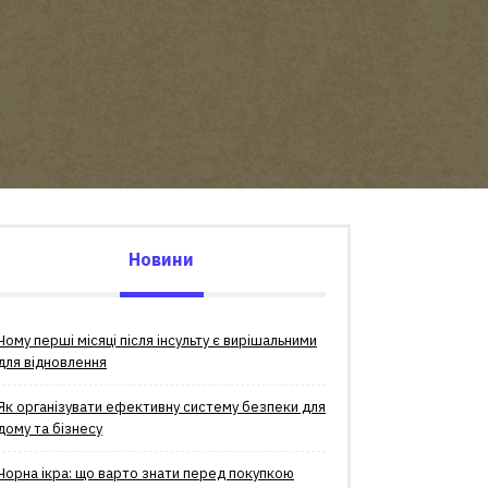
Новини
Чому перші місяці після інсульту є вирішальними
для відновлення
Як організувати ефективну систему безпеки для
дому та бізнесу
Чорна ікра: що варто знати перед покупкою