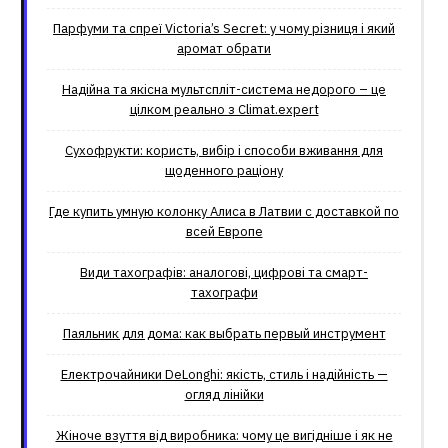
Парфуми та спреї Victoria’s Secret: у чому різниця і який
аромат обрати
Надійна та якісна мультспліт-система недорого – це
цілком реально з Climat.еxpert
Сухофрукти: користь, вибір і способи вживання для
щоденного раціону
Где купить умную колонку Алиса в Латвии с доставкой по
всей Европе
Види тахографів: аналогові, цифрові та смарт-
тахографи
Паяльник для дома: как выбрать первый инструмент
Електрочайники DeLonghi: якість, стиль і надійність —
огляд лінійки
Жіноче взуття від виробника: чому це вигідніше і як не