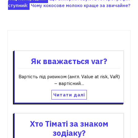
ступний:
Чому кокосове молоко краще за звичайне?
записів
Пов'язані записи
Як вважається var?
Вартість під ризиком (англ. Value at risk, VaR)
– вартісний…
Читати далі
Хто Тіматі за знаком
зодіаку?