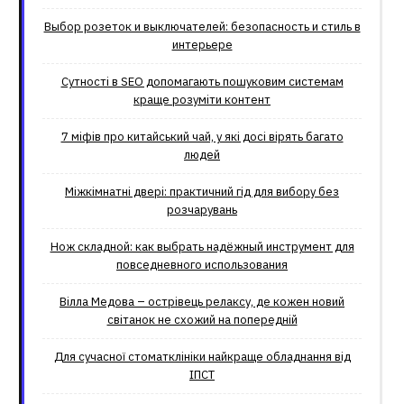
Выбор розеток и выключателей: безопасность и стиль в
интерьере
Сутності в SEO допомагають пошуковим системам
краще розуміти контент
7 міфів про китайський чай, у які досі вірять багато
людей
Міжкімнатні двері: практичний гід для вибору без
розчарувань
Нож складной: как выбрать надёжный инструмент для
повседневного использования
Вілла Медова – острівець релаксу, де кожен новий
світанок не схожий на попередній
Для сучасної стоматклініки найкраще обладнання від
ІПСТ