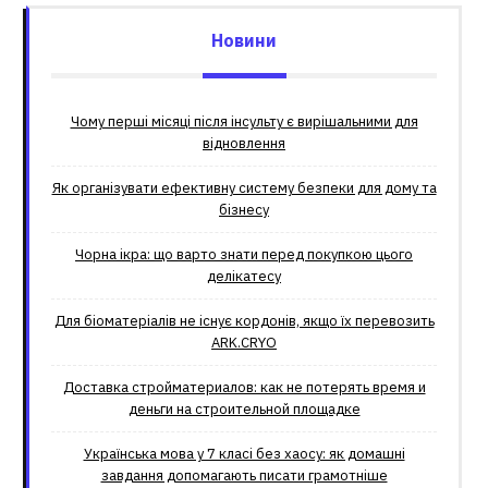
Новини
Чому перші місяці після інсульту є вирішальними для
відновлення
Як організувати ефективну систему безпеки для дому та
бізнесу
Чорна ікра: що варто знати перед покупкою цього
делікатесу
Для біоматеріалів не існує кордонів, якщо їх перевозить
ARK.CRYO
Доставка стройматериалов: как не потерять время и
деньги на строительной площадке
Українська мова у 7 класі без хаосу: як домашні
завдання допомагають писати грамотніше