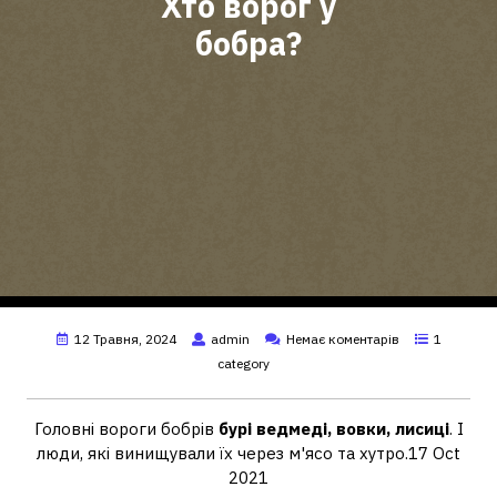
Хто ворог у
бобра?
12 Травня, 2024
admin
Немає коментарів
1
category
Головні вороги бобрів
бурі ведмеді, вовки, лисиці
. І
люди, які винищували їх через м'ясо та хутро.17 Oct
2021