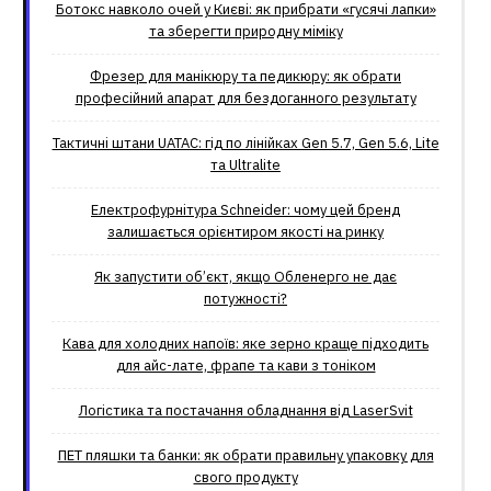
Ботокс навколо очей у Києві: як прибрати «гусячі лапки»
та зберегти природну міміку
Фрезер для манікюру та педикюру: як обрати
професійний апарат для бездоганного результату
Тактичні штани UATAC: гід по лінійках Gen 5.7, Gen 5.6, Lite
та Ultralite
Електрофурнітура Schneider: чому цей бренд
залишається орієнтиром якості на ринку
Як запустити об’єкт, якщо Обленерго не дає
потужності?
Кава для холодних напоїв: яке зерно краще підходить
для айс-лате, фрапе та кави з тоніком
Логістика та постачання обладнання від LaserSvit
ПЕТ пляшки та банки: як обрати правильну упаковку для
свого продукту