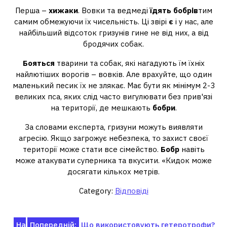
Перша –
хижаки
. Вовки та ведмеді
їдять бобрів
тим
самим обмежуючи їх чисельність. Ці звірі
є
і у нас, але
найбільший відсоток гризунів гине не від них, а від
бродячих собак.
Бояться
тварини та собак, які нагадують їм їхніх
найлютіших ворогів – вовків. Але врахуйте, що один
маленький песик їх не злякає. Має бути як мінімум 2-3
великих пса, яких слід часто вигулювати без прив'язі
на території, де мешкають
бобри
.
За словами експерта, гризуни можуть виявляти
агресію. Якщо загрожує небезпека, то захист своєї
території може стати все сімейство.
Бобр
навіть
може атакувати суперника та вкусити. «Кидок може
досягати кількох метрів.
Category:
Відповіді
Навігація
На
Попередній:
Що використовують гетеротрофи?