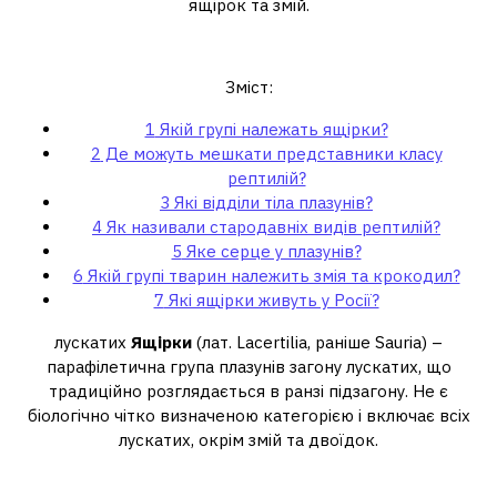
ящірок та змій.
Якій групі належать ящірки?
Зміст:
1
Якій групі належать ящірки?
2
Де можуть мешкати представники класу
рептилій?
3
Які відділи тіла плазунів?
4
Як називали стародавніх видів рептилій?
5
Яке серце у плазунів?
6
Якій групі тварин належить змія та крокодил?
7
Які ящірки живуть у Росії?
лускатих
Ящірки
(лат. Lacertilia, раніше Sauria) –
парафілетична група плазунів загону лускатих, що
традиційно розглядається в ранзі підзагону. Не є
біологічно чітко визначеною категорією і включає всіх
лускатих, окрім змій та двоїдок.
Де можуть мешкати