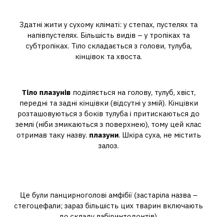
представники класу рептилій?
Здатні жити у сухому кліматі: у степах, пустелях та
напівпустелях. Більшість видів – у тропіках та
субтропіках. Тіло складається з голови, тулуба,
кінцівок та хвоста.
Які відділи тіла плазунів?
Тіло плазунів
поділяється на голову, тулуб, хвіст,
передні та задні кінцівки (відсутні у змій). Кінцівки
розташовуються з боків тулуба і притискаються до
землі (ніби змикаються з поверхнею), тому цей клас
отримав таку назву.
плазуни
. Шкіра суха, не містить
залоз.
Як називали стародавніх видів
рептилій?
Це були панцирноголові амфібії (застаріла назва –
стегоцефали; зараз більшість цих тварин включають
до складу лабіринтодонтів).