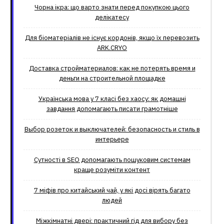
Чорна ікра: що варто знати перед покупкою цього
делікатесу
Для біоматеріалів не існує кордонів, якщо їх перевозить
ARK.CRYO
Доставка стройматериалов: как не потерять время и
деньги на строительной площадке
Українська мова у 7 класі без хаосу: як домашні
завдання допомагають писати грамотніше
Выбор розеток и выключателей: безопасность и стиль в
интерьере
Сутності в SEO допомагають пошуковим системам
краще розуміти контент
7 міфів про китайський чай, у які досі вірять багато
людей
Міжкімнатні двері: практичний гід для вибору без