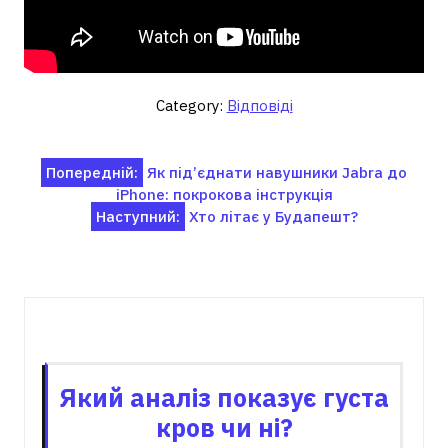
Category:
Відповіді
Навігація
Попередній:
Як під’єднати навушники Jabra до
iPhone: покрокова інструкція
записів
Наступний:
Хто літає у Будапешт?
Пов'язані записи
Який аналіз показує густа
кров чи ні?