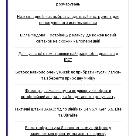
розчарувань
Нож складной: как выбрать надёжный инструмент для
повседневного использования
Вілла Медова – острівець релаксу, де кожен новий
світанок не схожий на попередній
Для сучасної стоматклініки найкраще обладнання від
ІПСТ
Ботокс навколо очей у Києві: як прибрати «гусячі лапки»
та зберегти природну міміку
Фрезер для манікюру та педикюру: як обрати
професійний апарат для бездоганного результату
Тактичні штани UATAC: гід по лінійках Gen 5.7, Gen 5.6, Lite
та Ultralite
Електрофурнітура Schneider: чому цей бренд
залишається орієнтиром якості на ринку