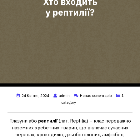
Хто входить
у рептилії?
24 Квітня, 2024
admin
Немає коментарів
1
category
Плазуни або
рептилії
(лат. Reptilia) – клас переважно
наземних хребетних тварин, що включає сучасних
черепах, крокодилів, дзьобоголових, амфісбен,