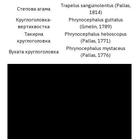
Trapelus sanguinolentus (Pallas,
Степова агама
1814)
Круглоголовка-
Phrynocephalus guttatus
вертихвостка
(Gmelin, 1789)
Такирна
Phrynocephalus helioscopus
круглоголовка
(Pallas, 1771)
Phrynocephalus mystaceus
Вухата круглоголовка
(Pallas, 1776)