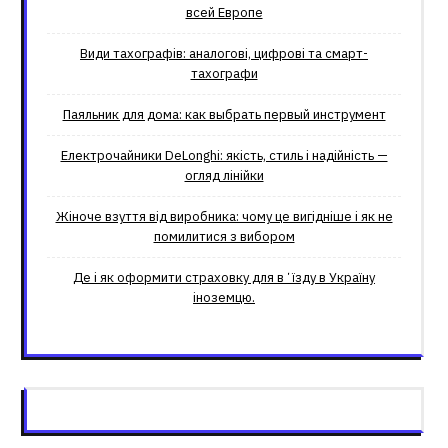
всей Европе
Види тахографів: аналогові, цифрові та смарт-
тахографи
Паяльник для дома: как выбрать первый инструмент
Електрочайники DeLonghi: якість, стиль і надійність —
огляд лінійки
Жіноче взуття від виробника: чому це вигідніше і як не
помилитися з вибором
Де і як оформити страховку для вʼїзду в Україну
іноземцю.