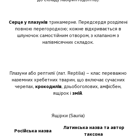
Яке серце у плазунів?
Серце у плазунів
трикамерне. Передсердя розділені
повною перегородкою; кожне відкривається в
шлуночок самостійним отвором, з клапаном з
напівмісячних складок.
Якій групі тварин належить змія
та крокодил?
Плазуни або рептилії (лат. Reptilia) – клас переважно
наземних хребетних тварин, що включає сучасних
черепах,
крокодилів
, дзьобоголових, амфісбен,
ящірок і
змій
.
Які ящірки живуть у Росії?
Ящірки (Sauria)
Латинська назва та автор
Російська назва
таксона