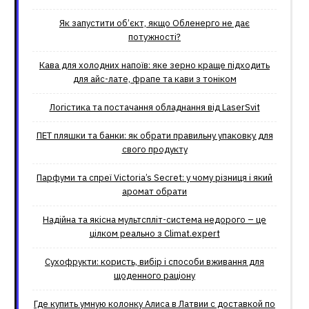
Як запустити об’єкт, якщо Обленерго не дає
потужності?
Кава для холодних напоїв: яке зерно краще підходить
для айс-лате, фрапе та кави з тоніком
Логістика та постачання обладнання від LaserSvit
ПЕТ пляшки та банки: як обрати правильну упаковку для
свого продукту
Парфуми та спреї Victoria’s Secret: у чому різниця і який
аромат обрати
Надійна та якісна мультспліт-система недорого – це
цілком реально з Climat.еxpert
Сухофрукти: користь, вибір і способи вживання для
щоденного раціону
Где купить умную колонку Алиса в Латвии с доставкой по