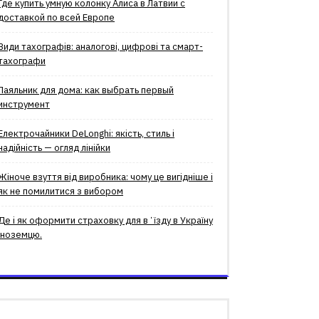
Где купить умную колонку Алиса в Латвии с
доставкой по всей Европе
Види тахографів: аналогові, цифрові та смарт-
тахографи
Паяльник для дома: как выбрать первый
инструмент
Електрочайники DeLonghi: якість, стиль і
надійність — огляд лінійки
Жіноче взуття від виробника: чому це вигідніше і
як не помилитися з вибором
Де і як оформити страховку для вʼїзду в Україну
іноземцю.