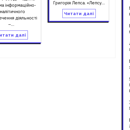
Григорія Лепса. «Лепсу…
ма інформаційно-
налітичного
Читати далі
ечення діяльності
–…
итати далі