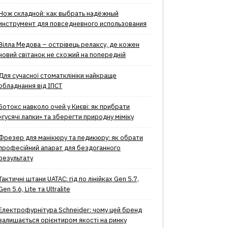
Нож складной: как выбрать надёжный
инструмент для повседневного использования
Вілла Медова – острівець релаксу, де кожен
новий світанок не схожий на попередній
Для сучасної стоматклініки найкраще
обладнання від ІПСТ
Ботокс навколо очей у Києві: як прибрати
«гусячі лапки» та зберегти природну міміку
Фрезер для манікюру та педикюру: як обрати
професійний апарат для бездоганного
результату
Тактичні штани UATAC: гід по лінійках Gen 5.7,
Gen 5.6, Lite та Ultralite
Електрофурнітура Schneider: чому цей бренд
залишається орієнтиром якості на ринку