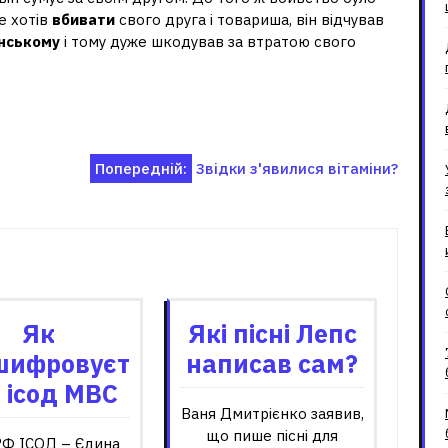
не хотів
вбивати
свого друга і товариша, він відчував
нському
і тому дуже шкодував за втратою свого
Попередній:
Звідки з'явилися вітаміни?
зані записи
Як
Які пісні Лепс
шифровуєт
написав сам?
 ісод МВС
Ваня Дмитрієнко заявив,
що пише пісні для
Ф ІСОД – Єдина