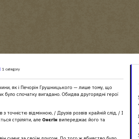
1 category
ричини, як і Печорін Грушницького — лише тому, що
ак було спочатку вигадано. Обидва другорядні герої
 точністю відмінною, / Друзів розвів крайній слід, / І
ться стріляти, але
Онєгін
випереджає його та
 він сумує за своїм другом. До того ж вбивство було