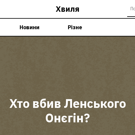
Хвиля
Новини
Різне
Хто вбив Ленського
Онєгін?