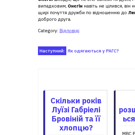
випадковим,
Онєгін
навіть не цілився, він 
щирі почуття дружби по відношенню до
Ле
доброго друга.
Category:
Відповіді
Навігація
Наступний:
Як одягаються у РАГС?
записів
Пов'я
Скільки років
Луїзі Габріелі
роз
Бровіній та її
ься
хлопцю?
МВС Р