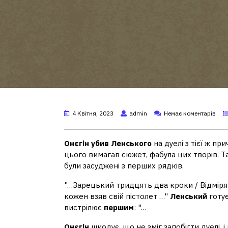
4 Квітня, 2023
admin
Немає коментарів
Онєгін убив Ленського
на дуелі з тієї ж п
цього вимагав сюжет, фабула цих творів. Т
були засуджені з перших рядків.
"…Зарецький тридцять два кроки / Відміряв з
кожен взяв свій пістолет …"
Ленський
готує
вистрілює
першим
: "…
Онєгін
шкодує, що не зміг запобігти дуелі, і