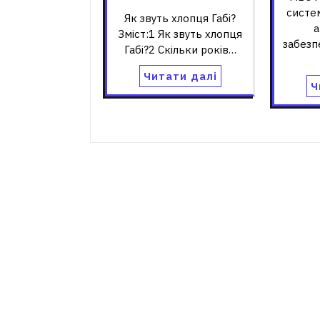
систе
Як звуть хлопця Габі?
а
Зміст:1 Як звуть хлопця
забезп
Габі?2 Скільки років…
Читати далі
Ч