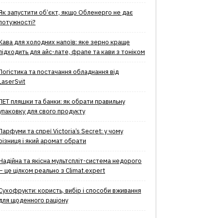
Як запустити об’єкт, якщо Обленерго не дає
потужності?
Кава для холодних напоїв: яке зерно краще
підходить для айс-лате, фрапе та кави з тоніком
Логістика та постачання обладнання від
LaserSvit
ПЕТ пляшки та банки: як обрати правильну
упаковку для свого продукту
Парфуми та спреї Victoria’s Secret: у чому
різниця і який аромат обрати
Надійна та якісна мультспліт-система недорого
– це цілком реально з Climat.еxpert
Сухофрукти: користь, вибір і способи вживання
для щоденного раціону