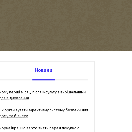
Новини
Чому перші місяці після інсульту є вирішальними
для відновлення
Як організувати ефективну систему безпеки для
дому та бізнесу
Чорна ікра: що варто знати перед покупкою