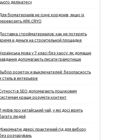
цього делікатесу
Для біоматеріалів не існує кордонів, якщо їх
перевозить ARK.CRYO
Доставка стройматериалов: как не потерять
время и деньги на строительной площадке
Українська мова у 7 класі без хаосу: як домашні
завдання допомагають писати грамотніше
Выбор розеток и выключателей: безопасность
и стиль в интерьере
Сутності в SEO допомагають пошуковим
системам краще розуміти контент
7 міфів про китайський чай, у які досі вірять
багато людей
Міжкімнатні двері: практичний гід для вибору
без розчарувань