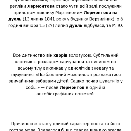
репліки
Лермонтова
стало чути всій залі, послужили
приводом виклику Мартиновим
Лермонтова на
дуель
(13 липня 1841 року у будинку Верзиліних); о 6
годині вечора 15 (27) липня
дуель
відбулася, та М. Ю.
На що хворів Михайло Юрійович
Лермонтов?
Все дитинство він
хворів
золотухою. Субтильний
хлопчик із розладом харчування та висипом по
всьому тілу викликав у однолітків зневагу та
глузування. «Позбавлений можливості розважатися
звичайними забавами дітей, Сашко почав шукати їх у
собі…» — писав
Лермонтов
в одній із
автобіографічних повістей.
Чому відбулася дуель між
Лермонтовим та Мартиновим?
Причиною ж став уїдливий характер поета та його
гостра мова. Здавалося б, що сварка швидко згасла,