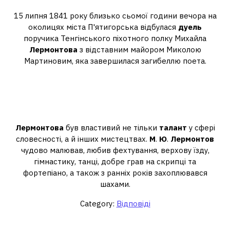
15 липня 1841 року близько сьомої години вечора на
околицях міста П'ятигорська відбулася
дуель
поручика Тенгінського піхотного полку Михайла
Лермонтова
з відставним майором Миколою
Мартиновим, яка завершилася загибеллю поета.
Які таланти, крім
письменницького, були ще у М Ю
Лермонтова?
Лермонтова
був властивий не тільки
талант
у сфері
словесності, а й інших мистецтвах.
М
.
Ю
.
Лермонтов
чудово малював, любив фехтування, верхову їзду,
гімнастику, танці, добре грав на скрипці та
фортепіано, а також з ранніх років захоплювався
шахами.
Category:
Відповіді