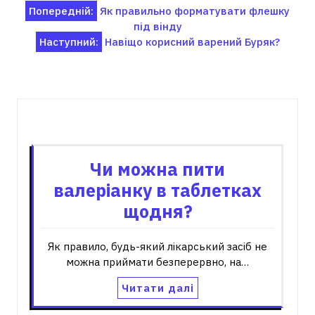
Навігація
Попередній:
Як правильно форматувати флешку
під вінду
записів
Наступний:
Навіщо корисний варений Буряк?
Пов'язані записи
Чи можна пити
валеріанку в таблетках
щодня?
Як правило, будь-який лікарський засіб не
можна приймати безперервно, на…
Читати далі