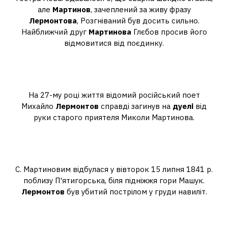
але
Мартинов
, зачеплений за живу фразу
Лермонтова
, Розгніваний був досить сильно.
Найближчий друг
Мартинова
Глєбов просив його
відмовитися від поєдинку.
Хто вбив Лермонтова на дуелі
прізвище?
На 27-му році життя відомий російський поет
Михайло
Лермонтов
справді загинув на
дуелі
від
руки старого приятеля Миколи Мартинова.
Куди потрапила куля до
Лермонтова?
С. Мартиновим відбулася у вівторок 15 липня 1841 р.
поблизу П'ятигорська, біля підніжжя гори Машук.
Лермонтов
був убитий пострілом у груди навиліт.
Яке прізвище було у противника
М Ю Лермонтова по дуелі?