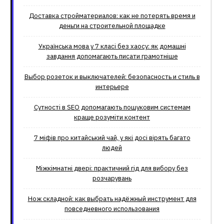
Доставка стройматериалов: как не потерять время и
деньги на строительной площадке
Українська мова у 7 класі без хаосу: як домашні
завдання допомагають писати грамотніше
Выбор розеток и выключателей: безопасность и стиль в
интерьере
Сутності в SEO допомагають пошуковим системам
краще розуміти контент
7 міфів про китайський чай, у які досі вірять багато
людей
Міжкімнатні двері: практичний гід для вибору без
розчарувань
Нож складной: как выбрать надёжный инструмент для
повседневного использования