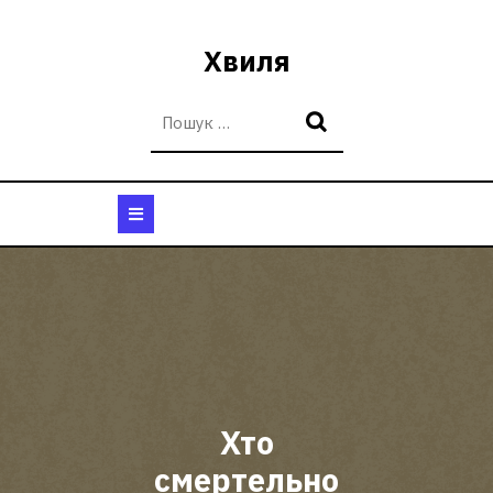
Перейти
до
Хвиля
вмісту
Кнопка
Відкрити
Хто
смертельно