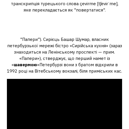
транскрипція турецького слова çevirme [tʃeviɾˈme],
яке перекладається як "повертатися".
У якому році з'явилася шаверма
у спб?
"Папери"). Сирієць Башар Шумар, власник
петербурзької мережі бістро «Сирійська кухня» (зараз
знаходиться на Ленінському проспекті — прим.
«Папери»), стверджує, що перший намет із
«
шавермою
»Петербурзі вони з братом відкрили в
1992 році на Вітебському вокзалі, біля приміських кас.