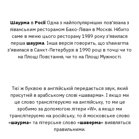
Де вперше з'явилася шаурма у
Росії?
Шаурма
в
Росії
Одна з найпопулярніших пов'язана з
ліванським рестораном Бако-Ліван в Москві. Нібито
саме в меню цього ресторану 1989 року з'явилася
перша
шаурма
. Інша версія говорить, що shawarma
з'явилася в Санкт-Петербурзі в 1990 році в точці чи то
на Площі Повстання, чи то на Площі Мужності.
Чому в Пітері шаверму, а не
шаурма?
Тієї ж буквою в англійській передається звук, який
присутній в арабському слові «шаварма». І якщо ми
це слово транслітеруємо на англійську, то ми це
зробимо за допомогою літери «W», а якщо ми
транслітеруємо на російську, то й московське слово
«
шаурма
» та пітерське слово «
шаверма
» виявляться
правильними.