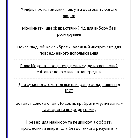
7 міфів про китайський чай, у які досі вірять багато
людей
Міжкімнатні двері: практичний гід для вибору без
розчарувань
Нож складной: как выбрать надёжный инструмент для
повседневного использования
Вілла Медова – острівець релаксу, де кожен новий
світанок не схожий на попередній
Для сучасної стоматклініки найкраще обладнання від
ІПСТ
Ботокс навколо очей у Києві: як прибрати «гусячі лапки»
та зберегти природну міміку
Фрезер для манікюру та педикюру: як обрати
професійний апарат для бездоганного результату