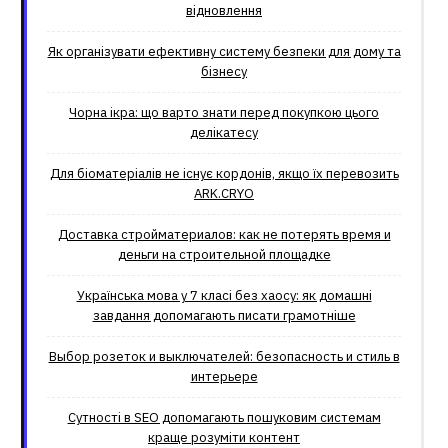
відновлення
Як організувати ефективну систему безпеки для дому та
бізнесу
Чорна ікра: що варто знати перед покупкою цього
делікатесу
Для біоматеріалів не існує кордонів, якщо їх перевозить
ARK.CRYO
Доставка стройматериалов: как не потерять время и
деньги на строительной площадке
Українська мова у 7 класі без хаосу: як домашні
завдання допомагають писати грамотніше
Выбор розеток и выключателей: безопасность и стиль в
интерьере
Сутності в SEO допомагають пошуковим системам
краще розуміти контент