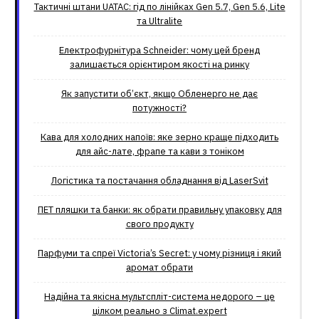
Тактичні штани UATAC: гід по лінійках Gen 5.7, Gen 5.6, Lite
та Ultralite
Електрофурнітура Schneider: чому цей бренд
залишається орієнтиром якості на ринку
Як запустити об’єкт, якщо Обленерго не дає
потужності?
Кава для холодних напоїв: яке зерно краще підходить
для айс-лате, фрапе та кави з тоніком
Логістика та постачання обладнання від LaserSvit
ПЕТ пляшки та банки: як обрати правильну упаковку для
свого продукту
Парфуми та спреї Victoria’s Secret: у чому різниця і який
аромат обрати
Надійна та якісна мультспліт-система недорого – це
цілком реально з Climat.еxpert