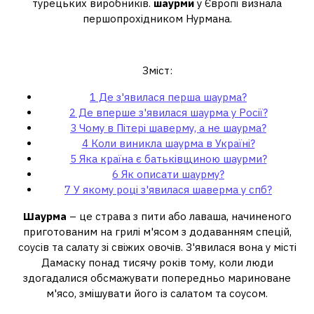
турецьких виробників.
шаурми
у Європі визнала
першопрохідником Нурмана.
Де з'явилася перша шаурма?
Зміст:
1
Де з'явилася перша шаурма?
2
Де вперше з'явилася шаурма у Росії?
3
Чому в Пітері шаверму, а не шаурма?
4
Коли виникла шаурма в Україні?
5
Яка країна є батьківщиною шаурми?
6
Як описати шаурму?
7
У якому році з'явилася шаверма у спб?
Шаурма
– це страва з пити або лаваша, начиненого
приготованим на грилі м'ясом з додаванням спецій,
соусів та салату зі свіжих овочів. З'явилася вона у місті
Дамаску понад тисячу років тому, коли люди
здогадалися обсмажувати попередньо мариноване
м'ясо, змішувати його із салатом та соусом.