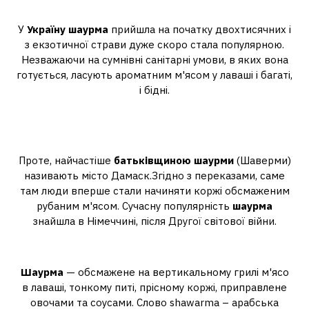
Коли виникла шаурма в Україні?
У
Україну шаурма
прийшла на початку двохтисячних і
з екзотичної страви дуже скоро стала популярною.
Незважаючи на сумнівні санітарні умови, в яких вона
готується, ласують ароматним м'ясом у лаваші і багаті,
і бідні.
Яка країна є батьківщиною
шаурми?
Проте, найчастіше
батьківщиною шаурми
(Шаверми)
називають місто Дамаск.Згідно з переказами, саме
там люди вперше стали начиняти коржі обсмаженим
рубаним м'ясом. Сучасну популярність
шаурма
знайшла в Німеччині, після Другої світової війни.
Як описати шаурму?
Шаурма
— обсмажене на вертикальному грилі м'ясо
в лаваші, тонкому питі, прісному коржі, приправлене
овочами та соусами. Слово shawarma – арабська