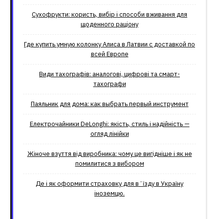
Сухофрукти: користь, вибір і способи вживання для
щоденного раціону
Где купить умную колонку Алиса в Латвии с доставкой по
всей Европе
Види тахографів: аналогові, цифрові та смарт-
тахографи
Паяльник для дома: как выбрать первый инструмент
Електрочайники DeLonghi: якість, стиль і надійність —
огляд лінійки
Жіноче взуття від виробника: чому це вигідніше і як не
помилитися з вибором
Де і як оформити страховку для вʼїзду в Україну
іноземцю.