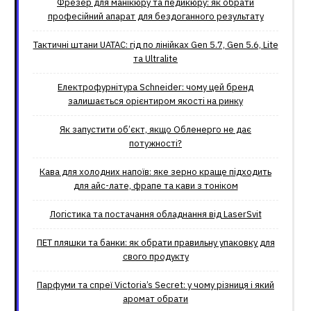
Фрезер для манікюру та педикюру: як обрати
професійний апарат для бездоганного результату
Тактичні штани UATAC: гід по лінійках Gen 5.7, Gen 5.6, Lite
та Ultralite
Електрофурнітура Schneider: чому цей бренд
залишається орієнтиром якості на ринку
Як запустити об’єкт, якщо Обленерго не дає
потужності?
Кава для холодних напоїв: яке зерно краще підходить
для айс-лате, фрапе та кави з тоніком
Логістика та постачання обладнання від LaserSvit
ПЕТ пляшки та банки: як обрати правильну упаковку для
свого продукту
Парфуми та спреї Victoria’s Secret: у чому різниця і який
аромат обрати