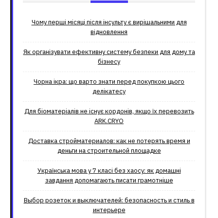
Чому перші місяці після інсульту є вирішальними для
відновлення
Як організувати ефективну систему безпеки для дому та
бізнесу
Чорна ікра: що варто знати перед покупкою цього
делікатесу
Для біоматеріалів не існує кордонів, якщо їх перевозить
ARK.CRYO
Доставка стройматериалов: как не потерять время и
деньги на строительной площадке
Українська мова у 7 класі без хаосу: як домашні
завдання допомагають писати грамотніше
Выбор розеток и выключателей: безопасность и стиль в
интерьере