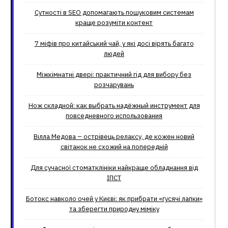
Сутності в SEO допомагають пошуковим системам
краще розуміти контент
7 міфів про китайський чай, у які досі вірять багато
людей
Міжкімнатні двері: практичний гід для вибору без
розчарувань
Нож складной: как выбрать надёжный инструмент для
повседневного использования
Вілла Медова – острівець релаксу, де кожен новий
світанок не схожий на попередній
Для сучасної стоматклініки найкраще обладнання від
ІПСТ
Ботокс навколо очей у Києві: як прибрати «гусячі лапки»
та зберегти природну міміку