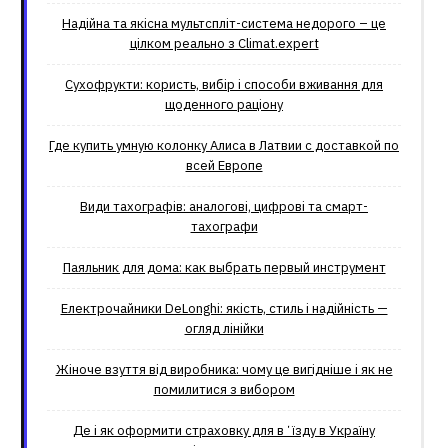
Надійна та якісна мультспліт-система недорого – це
цілком реально з Climat.еxpert
Сухофрукти: користь, вибір і способи вживання для
щоденного раціону
Где купить умную колонку Алиса в Латвии с доставкой по
всей Европе
Види тахографів: аналогові, цифрові та смарт-
тахографи
Паяльник для дома: как выбрать первый инструмент
Електрочайники DeLonghi: якість, стиль і надійність —
огляд лінійки
Жіноче взуття від виробника: чому це вигідніше і як не
помилитися з вибором
Де і як оформити страховку для вʼїзду в Україну