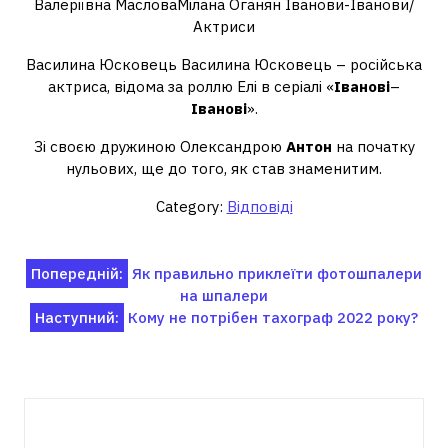
Валеріївна МасловаМілана Оганян Іванови-Іванови/
Актриси
Василина Юсковець Василина Юсковець – російська
актриса, відома за роллю Елі в серіалі «
Іванові
–
Іванові
».
Зі своєю дружиною Олександрою
Антон
на початку
нульових, ще до того, як став знаменитим.
Category:
Відповіді
Навігація
Попередній:
Як правильно приклеїти фотошпалери
на шпалери
записів
Наступний:
Кому не потрібен тахограф 2022 року?
Пов'язані записи