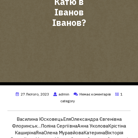
Катю в
Іванов
Іванов?
27 Лютого, 2023
admin
Немає коментарів
1
category
Василина ЮсковецьЕляОлександра Євгенівна
Флоринськ…Поліна СергіївнаАнна УколоваКрістіна
КаширінаЯнаОлена МуравйоваКатеринаВікторія