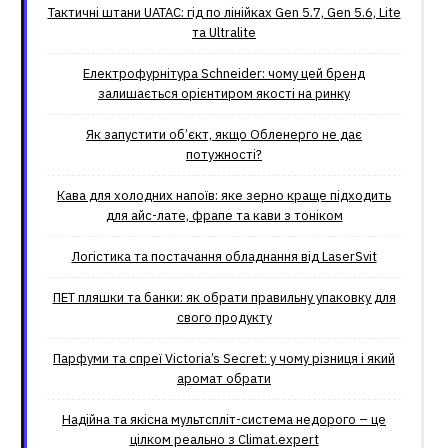
Тактичні штани UATAC: гід по лінійках Gen 5.7, Gen 5.6, Lite
та Ultralite
Електрофурнітура Schneider: чому цей бренд
залишається орієнтиром якості на ринку
Як запустити об’єкт, якщо Обленерго не дає
потужності?
Кава для холодних напоїв: яке зерно краще підходить
для айс-лате, фрапе та кави з тоніком
Логістика та постачання обладнання від LaserSvit
ПЕТ пляшки та банки: як обрати правильну упаковку для
свого продукту
Парфуми та спреї Victoria’s Secret: у чому різниця і який
аромат обрати
Надійна та якісна мультспліт-система недорого – це
цілком реально з Climat.еxpert