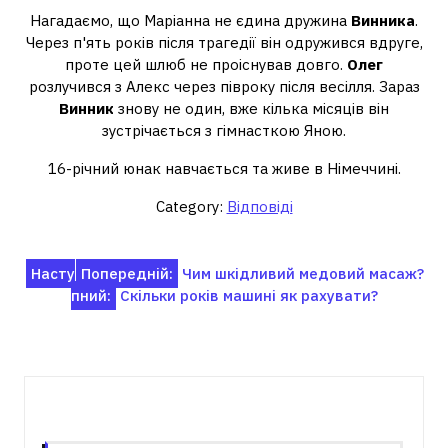
Нагадаємо, що Маріанна не єдина дружина
Винника
.
Через п'ять років після трагедії він одружився вдруге,
проте цей шлюб не проіснував довго.
Олег
розлучився з Алекс через півроку після весілля. Зараз
Винник
знову не один, вже кілька місяців він
зустрічається з гімнасткою Яною.
16-річний юнак навчається та живе в Німеччині.
Category:
Відповіді
Навігація
Насту
Попередній:
Чим шкідливий медовий масаж?
пний:
Скільки років машині як рахувати?
записів
Пов'язані записи