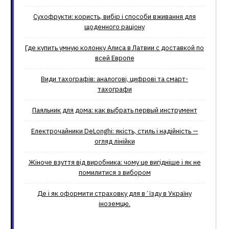
Сухофрукти: користь, вибір і способи вживання для
щоденного раціону
Где купить умную колонку Алиса в Латвии с доставкой по
всей Европе
Види тахографів: аналогові, цифрові та смарт-
тахографи
Паяльник для дома: как выбрать первый инструмент
Електрочайники DeLonghi: якість, стиль і надійність —
огляд лінійки
Жіноче взуття від виробника: чому це вигідніше і як не
помилитися з вибором
Де і як оформити страховку для вʼїзду в Україну
іноземцю.