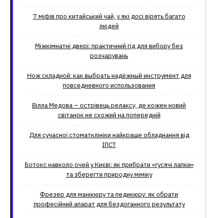
7 міфів про китайський чай, у які досі вірять багато
людей
Міжкімнатні двері: практичний гід для вибору без
розчарувань
Нож складной: как выбрать надёжный инструмент для
повседневного использования
Вілла Медова – острівець релаксу, де кожен новий
світанок не схожий на попередній
Для сучасної стоматклініки найкраще обладнання від
ІПСТ
Ботокс навколо очей у Києві: як прибрати «гусячі лапки»
та зберегти природну міміку
Фрезер для манікюру та педикюру: як обрати
професійний апарат для бездоганного результату