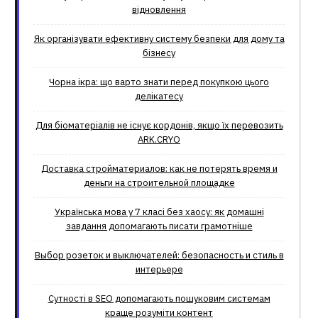
відновлення
Як організувати ефективну систему безпеки для дому та
бізнесу
Чорна ікра: що варто знати перед покупкою цього
делікатесу
Для біоматеріалів не існує кордонів, якщо їх перевозить
ARK.CRYO
Доставка стройматериалов: как не потерять время и
деньги на строительной площадке
Українська мова у 7 класі без хаосу: як домашні
завдання допомагають писати грамотніше
Выбор розеток и выключателей: безопасность и стиль в
интерьере
Сутності в SEO допомагають пошуковим системам
краще розуміти контент