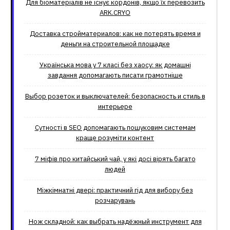
Для біоматеріалів не існує кордонів, якщо їх перевозить
ARK.CRYO
Доставка стройматериалов: как не потерять время и
деньги на строительной площадке
Українська мова у 7 класі без хаосу: як домашні
завдання допомагають писати грамотніше
Выбор розеток и выключателей: безопасность и стиль в
интерьере
Сутності в SEO допомагають пошуковим системам
краще розуміти контент
7 міфів про китайський чай, у які досі вірять багато
людей
Міжкімнатні двері: практичний гід для вибору без
розчарувань
Нож складной: как выбрать надёжный инструмент для