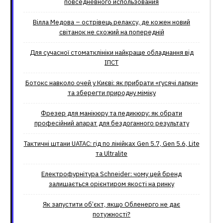
повседневного использования
Вілла Медова – острівець релаксу, де кожен новий
світанок не схожий на попередній
Для сучасної стоматклініки найкраще обладнання від
ІПСТ
Ботокс навколо очей у Києві: як прибрати «гусячі лапки»
та зберегти природну міміку
Фрезер для манікюру та педикюру: як обрати
професійний апарат для бездоганного результату
Тактичні штани UATAC: гід по лінійках Gen 5.7, Gen 5.6, Lite
та Ultralite
Електрофурнітура Schneider: чому цей бренд
залишається орієнтиром якості на ринку
Як запустити об’єкт, якщо Обленерго не дає
потужності?