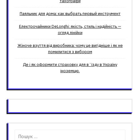
тахографи
Паяльник для дома: как выбрать первый инструмент
Електрочайники DeLonghi: якість, стиль і надійність —
огляд лінійки
Жіноче взуття від виробника: чому це вигідніше і як не
помилитися з вибором
Де і як оформити страховку для вʼїзду в Україну
іноземцю.