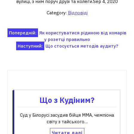
вулиці, з ним поруч друзі та колеги.Sep 4, 2020
Category:
Відповіді
Навігація
Попередній:
Як користуватися рідиною від комарів
у розетці правильно
записів
Наступний:
Що стосується методів аудиту?
Пов'язані записи
Що з Кудіним?
Суд у Білорусі засудив бійця ММА, чемпіона
світу з тайського…
Читати далі