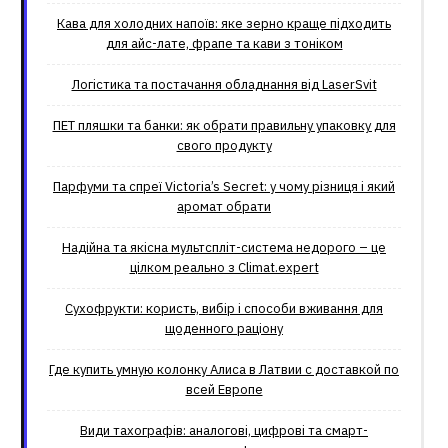
Кава для холодних напоїв: яке зерно краще підходить
для айс-лате, фрапе та кави з тоніком
Логістика та постачання обладнання від LaserSvit
ПЕТ пляшки та банки: як обрати правильну упаковку для
свого продукту
Парфуми та спреї Victoria’s Secret: у чому різниця і який
аромат обрати
Надійна та якісна мультспліт-система недорого – це
цілком реально з Climat.еxpert
Сухофрукти: користь, вибір і способи вживання для
щоденного раціону
Где купить умную колонку Алиса в Латвии с доставкой по
всей Европе
Види тахографів: аналогові, цифрові та смарт-