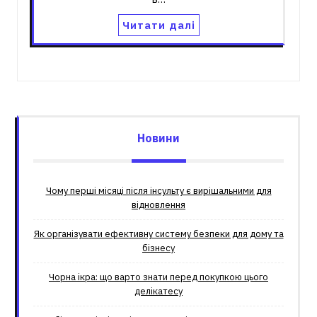
Читати далі
Новини
Чому перші місяці після інсульту є вирішальними для
відновлення
Як організувати ефективну систему безпеки для дому та
бізнесу
Чорна ікра: що варто знати перед покупкою цього
делікатесу