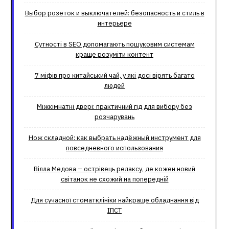
Выбор розеток и выключателей: безопасность и стиль в
интерьере
Сутності в SEO допомагають пошуковим системам
краще розуміти контент
7 міфів про китайський чай, у які досі вірять багато
людей
Міжкімнатні двері: практичний гід для вибору без
розчарувань
Нож складной: как выбрать надёжный инструмент для
повседневного использования
Вілла Медова – острівець релаксу, де кожен новий
світанок не схожий на попередній
Для сучасної стоматклініки найкраще обладнання від
ІПСТ