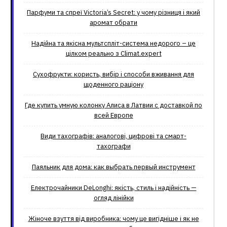
Парфуми та спреї Victoria’s Secret: у чому різниця і який
аромат обрати
Надійна та якісна мультспліт-система недорого – це
цілком реально з Climat.еxpert
Сухофрукти: користь, вибір і способи вживання для
щоденного раціону
Где купить умную колонку Алиса в Латвии с доставкой по
всей Европе
Види тахографів: аналогові, цифрові та смарт-
тахографи
Паяльник для дома: как выбрать первый инструмент
Електрочайники DeLonghi: якість, стиль і надійність —
огляд лінійки
Жіноче взуття від виробника: чому це вигідніше і як не