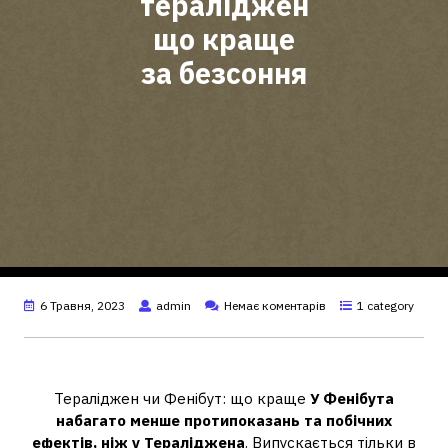
тераліджен
що краще
за безсоння
6 Травня, 2023
admin
Немає коментарів
1 category
Що краще Тераліджен чи фенібут?
Тераліджен чи Фенібут: що краще
У Фенібута
набагато менше протипоказань та побічних
ефектів, ніж у Тераліджена
. Випускається тільки в