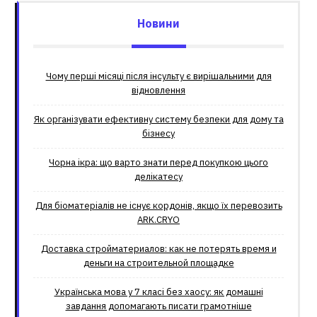
Новини
Чому перші місяці після інсульту є вирішальними для
відновлення
Як організувати ефективну систему безпеки для дому та
бізнесу
Чорна ікра: що варто знати перед покупкою цього
делікатесу
Для біоматеріалів не існує кордонів, якщо їх перевозить
ARK.CRYO
Доставка стройматериалов: как не потерять время и
деньги на строительной площадке
Українська мова у 7 класі без хаосу: як домашні
завдання допомагають писати грамотніше