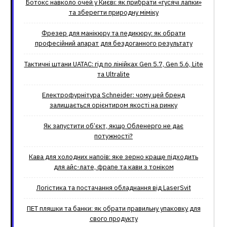
Ботокс навколо очей у Києві: як прибрати «гусячі лапки»
та зберегти природну міміку
Фрезер для манікюру та педикюру: як обрати
професійний апарат для бездоганного результату
Тактичні штани UATAC: гід по лінійках Gen 5.7, Gen 5.6, Lite
та Ultralite
Електрофурнітура Schneider: чому цей бренд
залишається орієнтиром якості на ринку
Як запустити об’єкт, якщо Обленерго не дає
потужності?
Кава для холодних напоїв: яке зерно краще підходить
для айс-лате, фрапе та кави з тоніком
Логістика та постачання обладнання від LaserSvit
ПЕТ пляшки та банки: як обрати правильну упаковку для
свого продукту