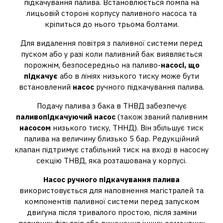
підкачування палива. Встановлюється помпа на
лицьовій стороні корпусу паливного насоса та
кріпиться до нього трьома болтами.
Для видалення повітря з паливної системи перед
пуском або у разі коли паливний бак виявляється
порожнім, безпосередньо на паливо-
насосі, що
підкачує
або в лініях низького тиску може бути
встановлений
насос
ручного підкачування палива.
Подачу палива з бака в ТНВД забезпечує
паливопідкачуючий насос
(також званий паливним
насосом
низького тиску, ТННД). Він збільшує тиск
палива на величину близько 5 бар. Редукційний
клапан підтримує стабільний тиск на вході в насосну
секцію ТНВД, яка розташована у корпусі.
Насос ручного підкачування палива
використовується для наповнення магістралей та
компонентів паливної системи перед запуском
двигуна після тривалого простою, після заміни