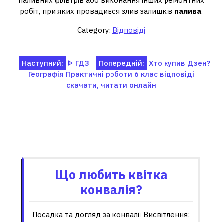
паливних фільтрів або виконання інших ремонтних
робіт, при яких провадився злив залишків
палива
.
Category:
Відповіді
Навігація
Наступний:
ᐈ ГДЗ
Попередній:
Хто купив Дзен?
Географія Практичні роботи 6 клас відповіді
записів
скачати, читати онлайн
Пов'язані записи
Що любить квітка
конвалія?
Посадка та догляд за конвалії Висвітлення: