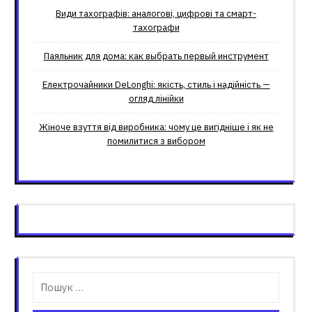
Види тахографів: аналогові, цифрові та смарт-
тахографи
Паяльник для дома: как выбрать первый инструмент
Електрочайники DeLonghi: якість, стиль і надійність —
огляд лінійки
Жіноче взуття від виробника: чому це вигідніше і як не
помилитися з вибором