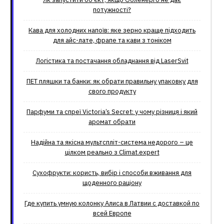
потужності?
Кава для холодних напоїв: яке зерно краще підходить
для айс-лате, фрапе та кави з тоніком
Логістика та постачання обладнання від LaserSvit
ПЕТ пляшки та банки: як обрати правильну упаковку для
свого продукту
Парфуми та спреї Victoria’s Secret: у чому різниця і який
аромат обрати
Надійна та якісна мультспліт-система недорого – це
цілком реально з Climat.еxpert
Сухофрукти: користь, вибір і способи вживання для
щоденного раціону
Где купить умную колонку Алиса в Латвии с доставкой по
всей Европе