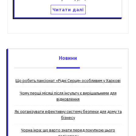
Читати далі
Новини
Що робить пансіонат «Рідні Серця» особливим у Харкові
Чому перші місяці після інсульту є вирішальними для
відновлення
Як організувати ефективну систему безпеки для дому та
бізнесу
Чорна ікра: що варто знати перед покупкою цього