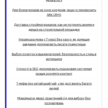
делікатесу
Для біоматеріалів не існує кордонів, якщо їх перевозить
ARK.CRYO
Доставка стройматериалов: как не потерять время и
деньги на строительной площадке
Українська мова у 7 класі без хаосу: як домашні
завдання допомагають писати грамотніше
Выбор розеток и выключателей: безопасность и стиль в
интерьере
Сутності в SEO допомагають пошуковим системам
краще розуміти контент
7 міфів про китайський чай, у які досі вірять багато
людей
Міжкімнатні двері: практичний гід для вибору без
розчарувань