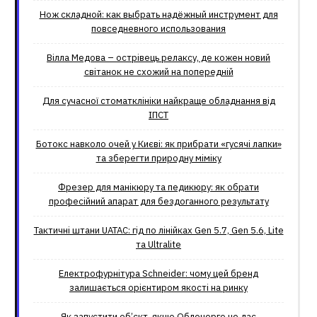
Нож складной: как выбрать надёжный инструмент для
повседневного использования
Вілла Медова – острівець релаксу, де кожен новий
світанок не схожий на попередній
Для сучасної стоматклініки найкраще обладнання від
ІПСТ
Ботокс навколо очей у Києві: як прибрати «гусячі лапки»
та зберегти природну міміку
Фрезер для манікюру та педикюру: як обрати
професійний апарат для бездоганного результату
Тактичні штани UATAC: гід по лінійках Gen 5.7, Gen 5.6, Lite
та Ultralite
Електрофурнітура Schneider: чому цей бренд
залишається орієнтиром якості на ринку
Як запустити об’єкт, якщо Обленерго не дає