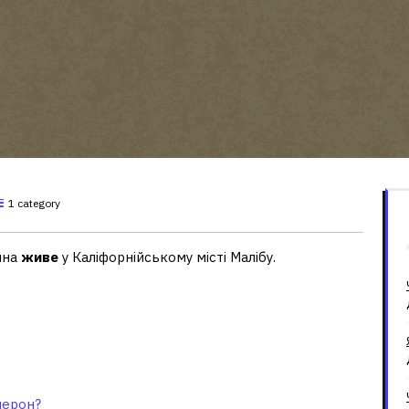
1 category
ина
живе
у Каліфорнійському місті Малібу.
 Кемерон?
мерон?