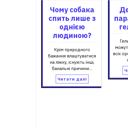
Чому собака
Д
спить лише з
пар
однією
ге
людиною?
Гел
можут
Крім природного
всіх о
бажання влаштуватися
на ліжку, існують інші,
банальні причини…
Ч
Читати далі