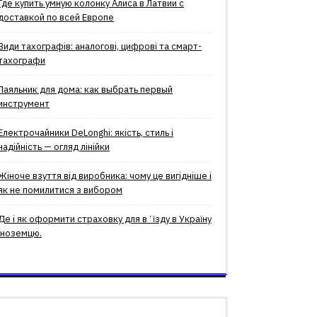
Где купить умную колонку Алиса в Латвии с
доставкой по всей Европе
Види тахографів: аналогові, цифрові та смарт-
тахографи
Паяльник для дома: как выбрать первый
инструмент
Електрочайники DeLonghi: якість, стиль і
надійність — огляд лінійки
Жіноче взуття від виробника: чому це вигідніше і
як не помилитися з вибором
Де і як оформити страховку для вʼїзду в Україну
іноземцю.