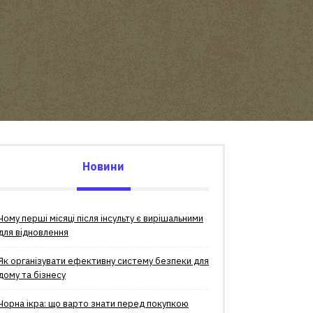
Новини
Чому перші місяці після інсульту є вирішальними
для відновлення
Як організувати ефективну систему безпеки для
дому та бізнесу
Чорна ікра: що варто знати перед покупкою