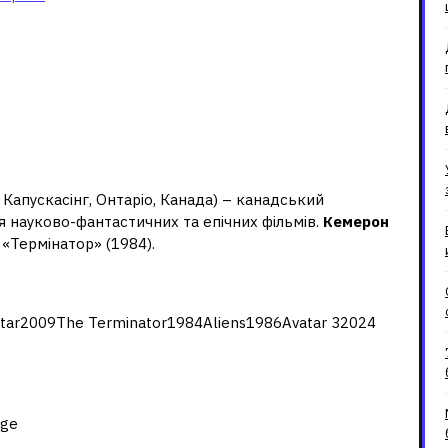
мерон?
, Капускасінг, Онтаріо, Канада) – канадський
я науково-фантастичних та епічних фільмів.
Кемерон
«Термінатор» (1984).
сер Джеймс Кемерон?
atar2009The Terminator1984Aliens1986Avatar 32024
у Кемерону?
Age