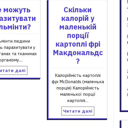
е можуть
Скільки
азитувати
калорій у
льмінти?
маленькій
порції
ьмінти людини
картоплі фрі
ь паразитувати у
Макдональдс
рганах та тканинах
?
організму.…
итати далі
Калорійність картоплі
фрі McDonalds (маленька
порція) Калорійність
маленької порції
картоплі…
Читати далі