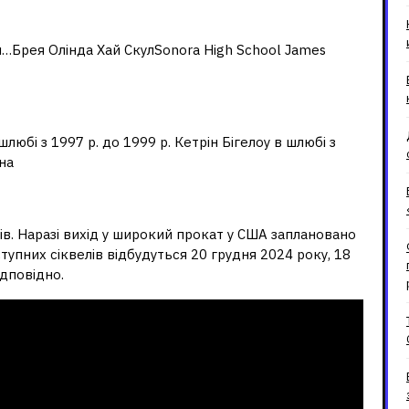
мерон?
…Брея Олінда Хай СкулSonora High School James
 Кемерона?
шлюбі з 1997 р. до 1999 р. Кетрін Бігелоу в шлюбі з
на
ватара?
ів. Наразі вихід у широкий прокат у США заплановано
тупних сіквелів відбудуться 20 грудня 2024 року, 18
ідповідно.