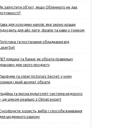
Як запустити об’єкт, якщо Обленерго не дає
потужності?
Кава для холодних напоїв: яке зерно краще
підходить для айс-лате, фрапе та кави з тоніком
Логістика та постачання обладнання від
LaserSvit
ПЕТ пляшки та банки: як обрати правильну
упаковку для свого продукту
Парфуми та спреї Victoria’s Secret: у чому
різниця і який аромат обрати
Надійна та якісна мультспліт-система недорого
– це цілком реально з Climat.еxpert
Сухофрукти: користь, вибір і способи вживання
для щоденного раціону