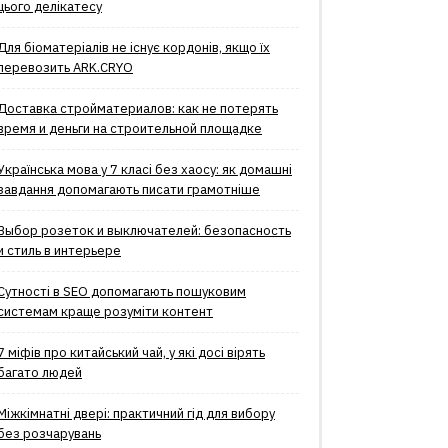
цього делікатесу
Для біоматеріалів не існує кордонів, якщо їх
перевозить ARK.CRYO
Доставка стройматериалов: как не потерять
время и деньги на строительной площадке
Українська мова у 7 класі без хаосу: як домашні
завдання допомагають писати грамотніше
Выбор розеток и выключателей: безопасность
и стиль в интерьере
Сутності в SEO допомагають пошуковим
системам краще розуміти контент
7 міфів про китайський чай, у які досі вірять
багато людей
Міжкімнатні двері: практичний гід для вибору
без розчарувань