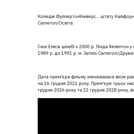
Де вчився Джеймс Ке
Коледж ФуллертонУніверс… штату Каліфорн
Cameron/Освіта
Хто дружина Джеймса
Сюзі Емісв шлюбі з 2000 р. Лінда Хемілтон у 
1989 р. до 1991 р. м. James Cameron/Дружи
Скільки буде частин а
Дата прем'єри фільму змінювалася вісім раз
на 16 грудня 2022 року. Прем'єри трьох нас
грудня 2026 року та 22 грудня 2028 року, в