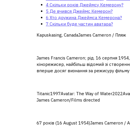
4
Скільки років Джеймсу Кемерону?
5
Де вчився Джеймс Кемерон?
6
Хто дружина Джеймса Кемерона?
7
Скільки буде частин аватара?
Kapuskasing, CanadaJames Cameron / Пляж
Що зробив Джеймс Ке
James Francis Cameron; рід. 16 серпня 1954
кінорежисер, найбільш відомий зі створенн
вперше досяг визнання за режисуру фільму 
Які фільми зняв режи
Titanic1997Avatar: The Way of Water2022Av
James Cameron/Films directed
Скільки років Джеймс
67 років (16 August 1954)James Cameron / 