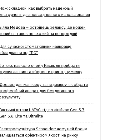
Нож складной: как выбрать надёжный
инструмент для повседневного использования
Вілла Медова – острівець релаксу, де кожен
новий світанок не схожий на попередній
Для сучасної стоматклініки найкраще
обладнання від ІПСТ
Ботокс навколо очей у Києві: як прибрати
«гусячі лапки» та зберегти природну міміку
Фрезер для манікюру та педикюру: як обрати
професійний апарат для бездоганного
результату
Тактичні штани UATAC: гід по лінійках Gen 5.7,
Gen 5.6, Lite та Ultralite
Електрофурнітура Schneider: чому цей бренд
залишається орієнтиром якості на ринку