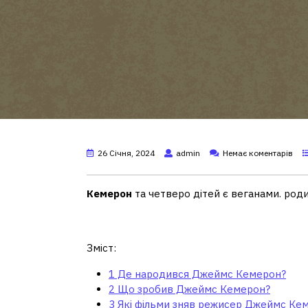
26 Січня, 2024
admin
Немає коментарів
Кемерон
та четверо дітей є веганами. род
Де народився Джеймс
Зміст:
1
Де народився Джеймс Кемерон?
2
Що зробив Джеймс Кемерон?
3
Які фільми зняв режисер Джеймс Ке