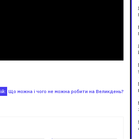
ій:
Що можна і чого не можна робити на Великдень?
зані записи