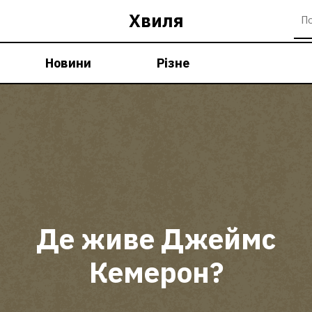
Хвиля
Новини
Різне
Де живе Джеймс
Кемерон?