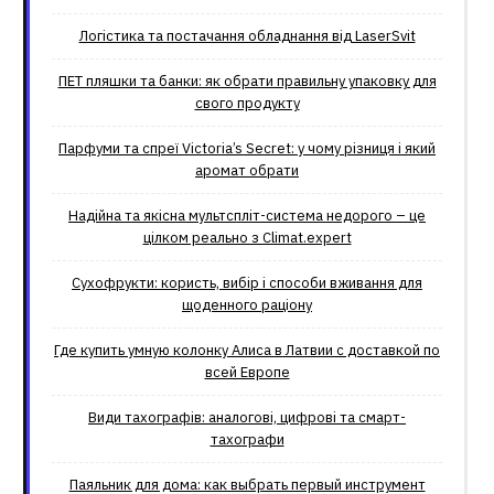
Логістика та постачання обладнання від LaserSvit
ПЕТ пляшки та банки: як обрати правильну упаковку для
свого продукту
Парфуми та спреї Victoria’s Secret: у чому різниця і який
аромат обрати
Надійна та якісна мультспліт-система недорого – це
цілком реально з Climat.еxpert
Сухофрукти: користь, вибір і способи вживання для
щоденного раціону
Где купить умную колонку Алиса в Латвии с доставкой по
всей Европе
Види тахографів: аналогові, цифрові та смарт-
тахографи
Паяльник для дома: как выбрать первый инструмент