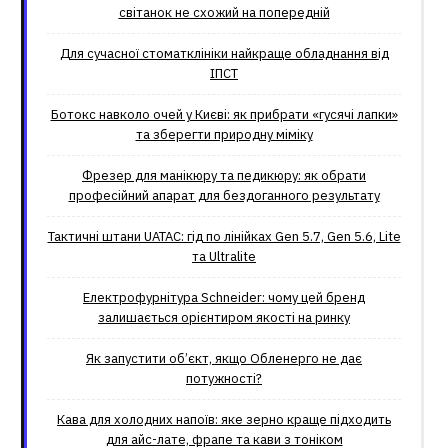
світанок не схожий на попередній
Для сучасної стоматклініки найкраще обладнання від
ІПСТ
Ботокс навколо очей у Києві: як прибрати «гусячі лапки»
та зберегти природну міміку
Фрезер для манікюру та педикюру: як обрати
професійний апарат для бездоганного результату
Тактичні штани UATAC: гід по лінійках Gen 5.7, Gen 5.6, Lite
та Ultralite
Електрофурнітура Schneider: чому цей бренд
залишається орієнтиром якості на ринку
Як запустити об’єкт, якщо Обленерго не дає
потужності?
Кава для холодних напоїв: яке зерно краще підходить
для айс-лате, фрапе та кави з тоніком