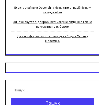
Електрочайники DeLonghi: якість, стиль і надійність —
огляд лінійки
Жіноче взуття від виробника: чому це вигідніше і як не
помилитися з вибором
Де і як оформити страховку для вʼїзду в Україну
іноземцю.
Пошук