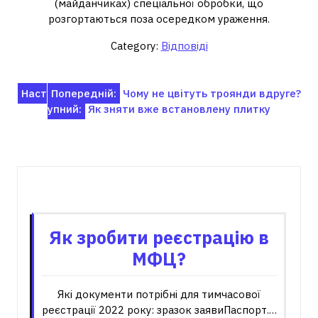
(майданчиках) спеціальної обробки, що
розгортаються поза осередком ураження.
Category:
Відповіді
Навігація
Наст
Попередній:
Чому не цвітуть троянди вдруге?
упний:
Як зняти вже встановлену плитку
записів
Пов'язані записи
Як зробити реєстрацію в
МФЦ?
Які документи потрібні для тимчасової
реєстрації 2022 року: зразок заявиПаспорт.…