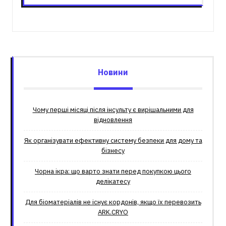
Новини
Чому перші місяці після інсульту є вирішальними для
відновлення
Як організувати ефективну систему безпеки для дому та
бізнесу
Чорна ікра: що варто знати перед покупкою цього
делікатесу
Для біоматеріалів не існує кордонів, якщо їх перевозить
ARK.CRYO