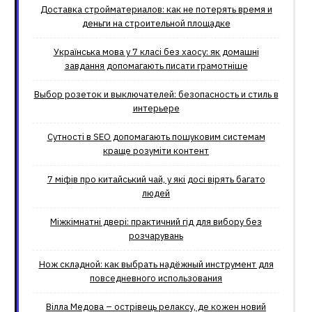
Доставка стройматериалов: как не потерять время и
деньги на строительной площадке
Українська мова у 7 класі без хаосу: як домашні
завдання допомагають писати грамотніше
Выбор розеток и выключателей: безопасность и стиль в
интерьере
Сутності в SEO допомагають пошуковим системам
краще розуміти контент
7 міфів про китайський чай, у які досі вірять багато
людей
Міжкімнатні двері: практичний гід для вибору без
розчарувань
Нож складной: как выбрать надёжный инструмент для
повседневного использования
Вілла Медова – острівець релаксу, де кожен новий