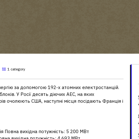
1 category
нергію за допомогою 192-х атомних електростанцій.
локів. У Росії десять діючих АЕС, на яких
ів очолюють США, наступні місця посідають Франція і
ія Повна вихідна потужність: 5 200 МВт
Повна вихідна потужність: 4 693 МВт …