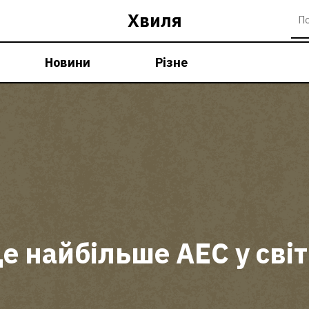
Хвиля
Новини
Різне
е найбільше АЕС у світ