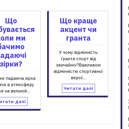
зані записи
Що
Що краще
бувається
акцент чи
коли ми
гранта
бачимо
У чому відмінність
падаючі
гранти спорт від
зірки?
звичайної?Важливою
відмінністю спортивної
версії…
ке падаюча зірка
ячи в атмосферу
Читати далі
лі на великій…
итати далі