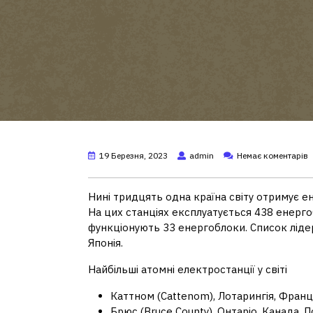
19 Березня, 2023
admin
Немає коментарів
Нині тридцять одна країна світу отримує е
На цих станціях експлуатується 438 енергоб
функціонують 33 енергоблоки. Список лідер
Японія.
Найбільші атомні електростанції у світі
Каттном (Cattenom), Лотарингія, Франц
Брюс (Bruce County), Онтаріо, Канада, 