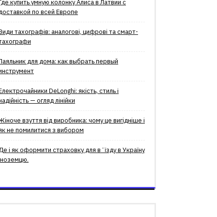
Где купить умную колонку Алиса в Латвии с
доставкой по всей Европе
Види тахографів: аналогові, цифрові та смарт-
тахографи
Паяльник для дома: как выбрать первый
инструмент
Електрочайники DeLonghi: якість, стиль і
надійність — огляд лінійки
Жіноче взуття від виробника: чому це вигідніше і
як не помилитися з вибором
Де і як оформити страховку для вʼїзду в Україну
іноземцю.