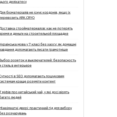
цього делікатесу
Для біоматеріалів не існує кордонів, якщо їх
перевозить ARK.CRYO
Доставка стройматериалов: как не потерять
время и деньги на строительной площадке
Українська мова у 7 класі без хаосу: як домашні
завдання допомагають писати грамотніше
Выбор розеток и выключателей: безопасность
и стиль в интерьере
Сутності в SEO допомагають пошуковим
системам краще розуміти контент
7 міфів про китайський чай, у які досі вірять
багато людей
Міжкімнатні двері: практичний гід для вибору
без розчарувань