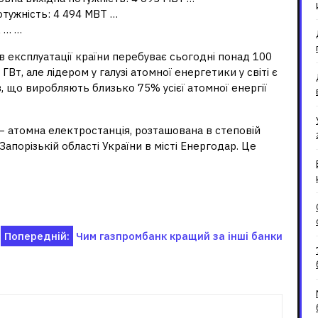
потужність: 4 494 МВТ …
А … …
 експлуатації країни перебуває сьогодні понад 100
Вт, але лідером у галузі атомної енергетики у світі є
, що виробляють близько 75% усієї атомної енергії
 – атомна електростанція, розташована в степовій
апорізькій області України в місті Енергодар. Це
Попередній:
Чим газпромбанк кращий за інші банки