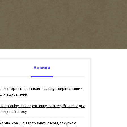
Новини
Чому перші місяці після інсульту є вирішальними
для відновлення
Як організувати ефективну систему безпеки для
дому та бізнесу
Чорна ікра: що варто знати перед покупкою