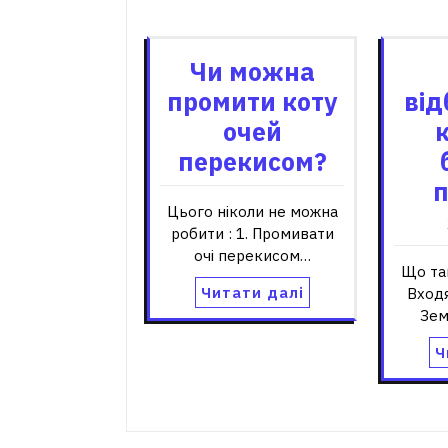
Пов'я
Чи можна
промити коту
від
очей
перекисом?
Цього ніколи не можна
робити : 1. Промивати
очі перекисом…
Що та
Читати далі
Вход
Зем
Ч