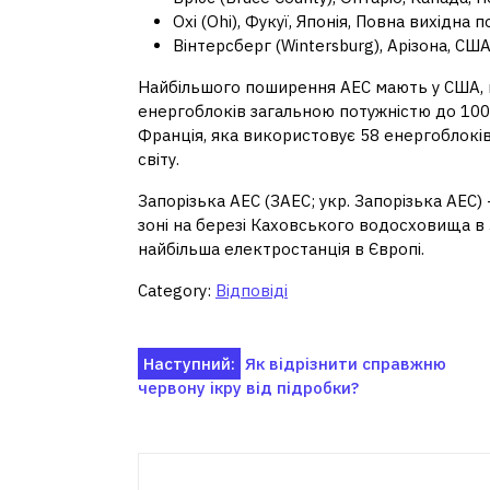
Охі (Ohi), Фукуї, Японія, Повна вихідна 
Вінтерсберг (Wintersburg), Арізона, СШ
Найбільшого поширення АЕС мають у США, в
енергоблоків загальною потужністю до 100 Г
Франція, яка використовує 58 енергоблоків
світу.
Запорізька АЕС (ЗАЕС; укр. Запорізька АЕС)
зоні на березі Каховського водосховища в З
найбільша електростанція в Європі.
Category:
Відповіді
Навігація
Наступний:
Як відрізнити справжню
червону ікру від підробки?
записів