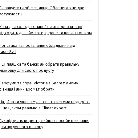
Як запустити об’єкт, якщо Обленерго не дає
потужності?
Кава для холодних напоїв: яке зерно краще
підходить для айс-лате, фрапе та кави з тоніком
Логістика та постачання обладнання від
LaserSvit
ПЕТ пляшки та банки: як обрати правильну
упаковку для свого продукту
Парфуми та спреї Victoria’s Secret: у чому
різниця і який аромат обрати
Надійна та якісна мультспліт-система недорого
– це цілком реально з Climat.еxpert
Сухофрукти: користь, вибір і способи вживання
для щоденного раціону