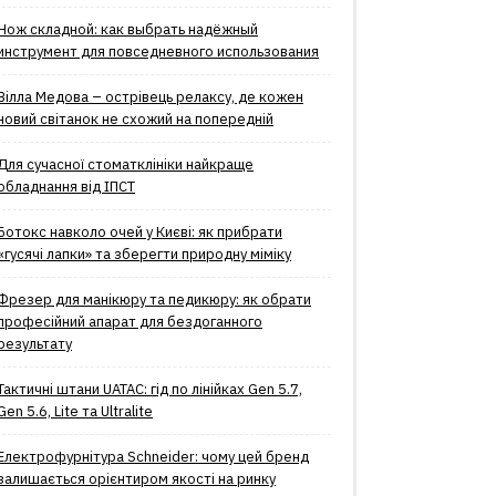
Нож складной: как выбрать надёжный
инструмент для повседневного использования
Вілла Медова – острівець релаксу, де кожен
новий світанок не схожий на попередній
Для сучасної стоматклініки найкраще
обладнання від ІПСТ
Ботокс навколо очей у Києві: як прибрати
«гусячі лапки» та зберегти природну міміку
Фрезер для манікюру та педикюру: як обрати
професійний апарат для бездоганного
результату
Тактичні штани UATAC: гід по лінійках Gen 5.7,
Gen 5.6, Lite та Ultralite
Електрофурнітура Schneider: чому цей бренд
залишається орієнтиром якості на ринку