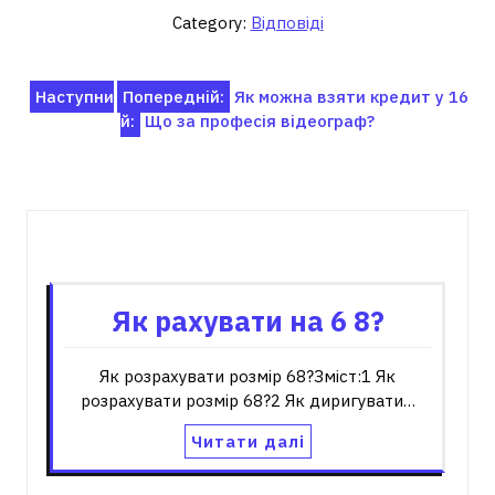
Category:
Відповіді
Навігація
Наступни
Попередній:
Як можна взяти кредит у 16
й:
Що за професія відеограф?
записів
Пов'язані записи
Як рахувати на 6 8?
Як розрахувати розмір 68?Зміст:1 Як
розрахувати розмір 68?2 Як диригувати…
Читати далі