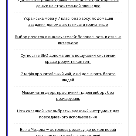
деньги на строительной площадке
Українська мова у 7 класі без хаосу: як домашні
завдання допомагають писати грамотніше
Выбор розеток и выключателей: безопасность и стиль в
интерьере
Сутності в SEO допомагають пошуковим системам
краще розуміти контент
7 міфів про китайський чай, у які досі вірять багато
людей
Міжкімнатні двері: практичний гід для вибору без
розчарувань
Нож складной: как выбрать надёжный инструмент для
повседневного использования
Вілла Медова – острівець релаксу, де кожен новий
світанок не схожий на попередній