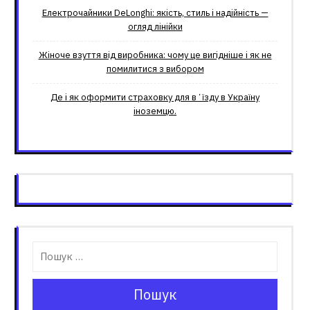
Електрочайники DeLonghi: якість, стиль і надійність —
огляд лінійки
Жіноче взуття від виробника: чому це вигідніше і як не
помилитися з вибором
Де і як оформити страховку для вʼїзду в Україну
іноземцю.
Пошук