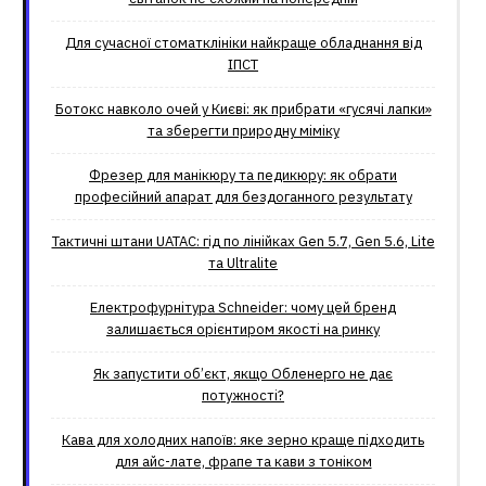
Для сучасної стоматклініки найкраще обладнання від
ІПСТ
Ботокс навколо очей у Києві: як прибрати «гусячі лапки»
та зберегти природну міміку
Фрезер для манікюру та педикюру: як обрати
професійний апарат для бездоганного результату
Тактичні штани UATAC: гід по лінійках Gen 5.7, Gen 5.6, Lite
та Ultralite
Електрофурнітура Schneider: чому цей бренд
залишається орієнтиром якості на ринку
Як запустити об’єкт, якщо Обленерго не дає
потужності?
Кава для холодних напоїв: яке зерно краще підходить
для айс-лате, фрапе та кави з тоніком