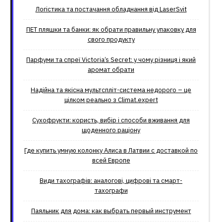
Логістика та постачання обладнання від LaserSvit
ПЕТ пляшки та банки: як обрати правильну упаковку для
свого продукту
Парфуми та спреї Victoria’s Secret: у чому різниця і який
аромат обрати
Надійна та якісна мультспліт-система недорого – це
цілком реально з Climat.еxpert
Сухофрукти: користь, вибір і способи вживання для
щоденного раціону
Где купить умную колонку Алиса в Латвии с доставкой по
всей Европе
Види тахографів: аналогові, цифрові та смарт-
тахографи
Паяльник для дома: как выбрать первый инструмент