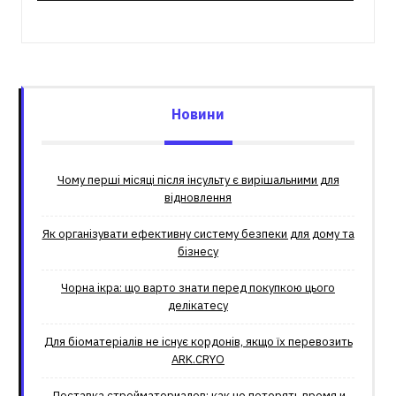
Новини
Чому перші місяці після інсульту є вирішальними для
відновлення
Як організувати ефективну систему безпеки для дому та
бізнесу
Чорна ікра: що варто знати перед покупкою цього
делікатесу
Для біоматеріалів не існує кордонів, якщо їх перевозить
ARK.CRYO
Доставка стройматериалов: как не потерять время и