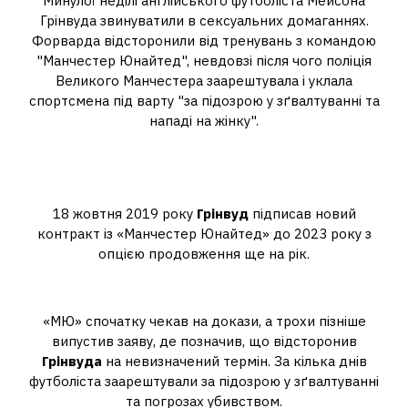
Минулої неділі англійського футболіста Мейсона
Грінвуда звинуватили в сексуальних домаганнях.
Форварда відсторонили від тренувань з командою
"Манчестер Юнайтед", невдовзі після чого поліція
Великого Манчестера заарештувала і уклала
спортсмена під варту "за підозрою у зґвалтуванні та
нападі на жінку".
Де знаходиться Грінвуд
футболіст?
18 жовтня 2019 року
Грінвуд
підписав новий
контракт із «Манчестер Юнайтед» до 2023 року з
опцією продовження ще на рік.
Чому Грінвуд у в'язниці?
«МЮ» спочатку чекав на докази, а трохи пізніше
випустив заяву, де позначив, що відсторонив
Грінвуда
на невизначений термін. За кілька днів
футболіста заарештували за підозрою у зґвалтуванні
та погрозах убивством.