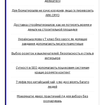
делікатесу
Для біоматеріалів не існує кордонів, якщо їх перевозить
ARK.CRYO
Доставка стройматериалов: как не потерять время и
деньги на строительной площадке
Українська мова у 7 класі без хаосу: як домашні
завдання допомагають писати грамотніше
Выбор розеток и выключателей: безопасность и стиль в
интерьере
Сутності в SEO допомагають пошуковим системам
краще розуміти контент
7 міфів про китайський чай, у які досі вірять багато
людей
Міжкімнатні двері: практичний гід для вибору без
розчарувань