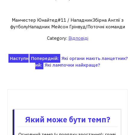
Де зараз Мейсон Грінвуд?
Манчестер Юнайтед#11 / НападникЗбірна Англії з
футболуНападник Мейсон Грінвуд/Поточні команди
Category:
Відповіді
Навігація
Наступн
Попередній:
Які органи мають ланцетник?
ий:
Які лампочки найкраще?
записів
Пов'язані записи
Який може бути темп?
Основний темп (у порядку зростання): граві,