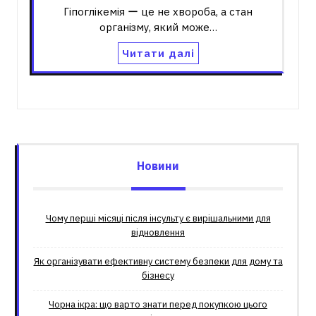
Гіпоглікемія ー це не хвороба, а стан
організму, який може…
Читати далі
Новини
Чому перші місяці після інсульту є вирішальними для
відновлення
Як організувати ефективну систему безпеки для дому та
бізнесу
Чорна ікра: що варто знати перед покупкою цього