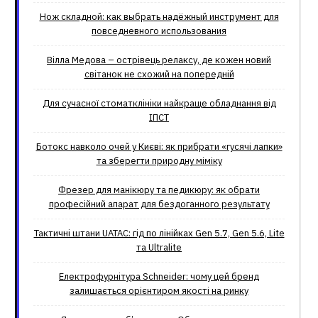
Нож складной: как выбрать надёжный инструмент для
повседневного использования
Вілла Медова – острівець релаксу, де кожен новий
світанок не схожий на попередній
Для сучасної стоматклініки найкраще обладнання від
ІПСТ
Ботокс навколо очей у Києві: як прибрати «гусячі лапки»
та зберегти природну міміку
Фрезер для манікюру та педикюру: як обрати
професійний апарат для бездоганного результату
Тактичні штани UATAC: гід по лінійках Gen 5.7, Gen 5.6, Lite
та Ultralite
Електрофурнітура Schneider: чому цей бренд
залишається орієнтиром якості на ринку