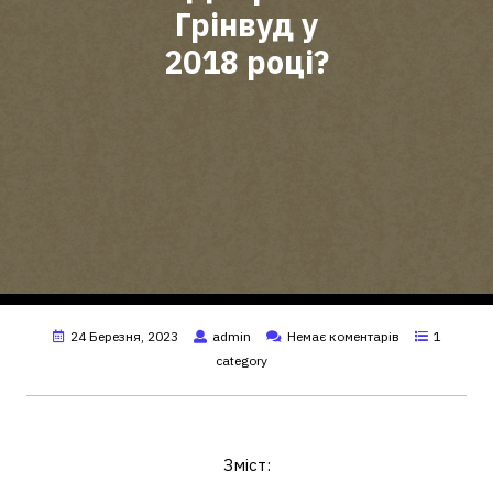
Грінвуд у
2018 році?
24 Березня, 2023
admin
Немає коментарів
1
category
Де грав Грінвуд?
Зміст: