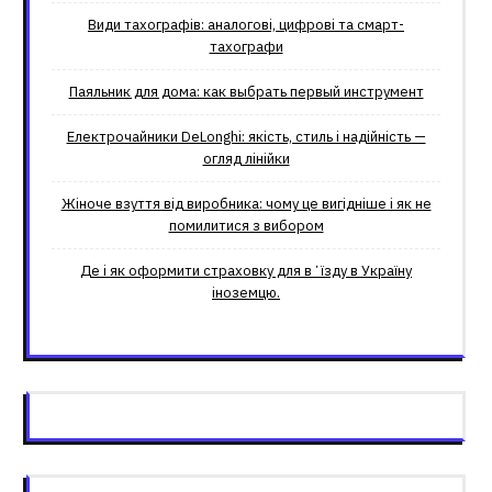
Види тахографів: аналогові, цифрові та смарт-
тахографи
Паяльник для дома: как выбрать первый инструмент
Електрочайники DeLonghi: якість, стиль і надійність —
огляд лінійки
Жіноче взуття від виробника: чому це вигідніше і як не
помилитися з вибором
Де і як оформити страховку для вʼїзду в Україну
іноземцю.