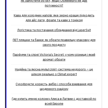
Як запустити об’єкт, якщо Обленерго не дає
потужності?
Кава для холодних напоїв: яке зерно краще підходить
для айс-лате, фрапе та кави з тоніком
Логістика та постачання обладнання від LaserSvit
ПЕТ пляшки та банки: як обрати правильну упаковку для
свого продукту
Парфуми та спреї Victoria’s Secret: у чому різниця і який
аромат обрати
Надійна та якісна мультспліт-система недорого – це
цілком реально з Climat.еxpert
Сухофрукти: користь, вибір і способи вживання для
щоденного раціону
Где купить умную колонку Алиса в Латвии с доставкой по
всей Европе