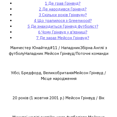
1
Де грав Грінвуд?
2
Де народився Грінвуд?
3
Скільки років Грінвуду?
4
Що трапилося з Greenwood?
5
Де знаходиться Грінвуд футболіст?
6
Чому Грінвуд у в'язниці?
7
Де зараз Мейсон Грінвуд?
Манчестер Юнайтед#11 / НападникЗбірна Англії з
футболуНападник Мейсон Грінвуд/Поточні команди
Де народився Грінвуд?
Уібсі, Бредфорд, ВеликобританіяМейсон Грінвуд /
Місце народження
Скільки років Грінвуду?
20 років (1 жовтня 2001 р.) Мейсон Грінвуд / Вік
Що трапилося з Greenwood?