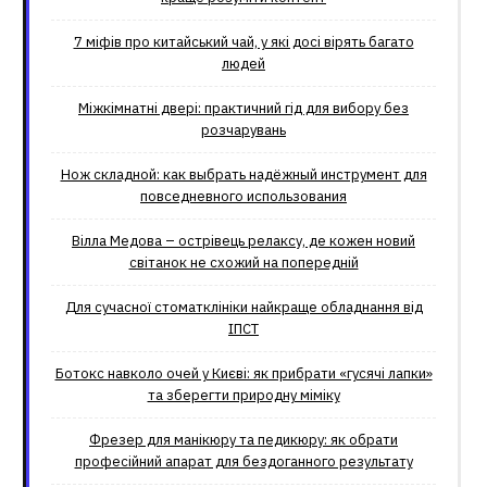
7 міфів про китайський чай, у які досі вірять багато
людей
Міжкімнатні двері: практичний гід для вибору без
розчарувань
Нож складной: как выбрать надёжный инструмент для
повседневного использования
Вілла Медова – острівець релаксу, де кожен новий
світанок не схожий на попередній
Для сучасної стоматклініки найкраще обладнання від
ІПСТ
Ботокс навколо очей у Києві: як прибрати «гусячі лапки»
та зберегти природну міміку
Фрезер для манікюру та педикюру: як обрати
професійний апарат для бездоганного результату