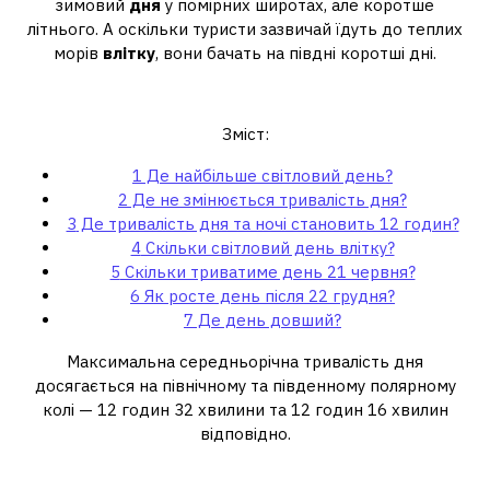
зимовий
дня
у помірних широтах, але коротше
літнього. А оскільки туристи зазвичай їдуть до теплих
морів
влітку
, вони бачать на півдні коротші дні.
Де найбільше світловий день?
Зміст:
1
Де найбільше світловий день?
2
Де не змінюється тривалість дня?
3
Де тривалість дня та ночі становить 12 годин?
4
Скільки світловий день влітку?
5
Скільки триватиме день 21 червня?
6
Як росте день після 22 грудня?
7
Де день довший?
Максимальна середньорічна тривалість дня
досягається на північному та південному полярному
колі — 12 годин 32 хвилини та 12 годин 16 хвилин
відповідно.
Де не змінюється тривалість