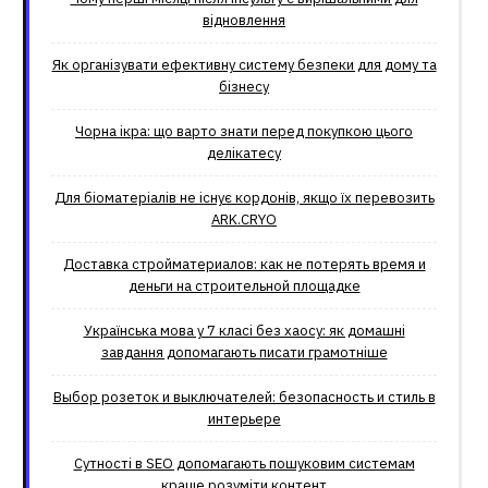
відновлення
Як організувати ефективну систему безпеки для дому та
бізнесу
Чорна ікра: що варто знати перед покупкою цього
делікатесу
Для біоматеріалів не існує кордонів, якщо їх перевозить
ARK.CRYO
Доставка стройматериалов: как не потерять время и
деньги на строительной площадке
Українська мова у 7 класі без хаосу: як домашні
завдання допомагають писати грамотніше
Выбор розеток и выключателей: безопасность и стиль в
интерьере
Сутності в SEO допомагають пошуковим системам
краще розуміти контент