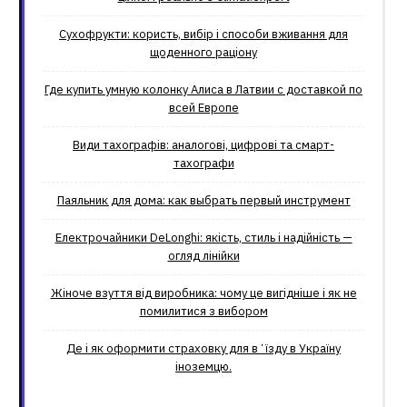
Сухофрукти: користь, вибір і способи вживання для
щоденного раціону
Где купить умную колонку Алиса в Латвии с доставкой по
всей Европе
Види тахографів: аналогові, цифрові та смарт-
тахографи
Паяльник для дома: как выбрать первый инструмент
Електрочайники DeLonghi: якість, стиль і надійність —
огляд лінійки
Жіноче взуття від виробника: чому це вигідніше і як не
помилитися з вибором
Де і як оформити страховку для вʼїзду в Україну
іноземцю.