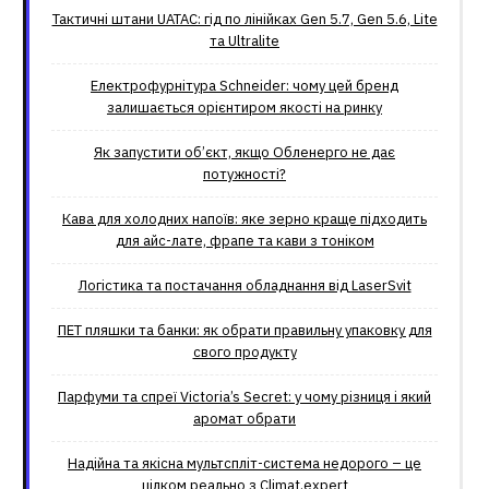
Тактичні штани UATAC: гід по лінійках Gen 5.7, Gen 5.6, Lite
та Ultralite
Електрофурнітура Schneider: чому цей бренд
залишається орієнтиром якості на ринку
Як запустити об’єкт, якщо Обленерго не дає
потужності?
Кава для холодних напоїв: яке зерно краще підходить
для айс-лате, фрапе та кави з тоніком
Логістика та постачання обладнання від LaserSvit
ПЕТ пляшки та банки: як обрати правильну упаковку для
свого продукту
Парфуми та спреї Victoria’s Secret: у чому різниця і який
аромат обрати
Надійна та якісна мультспліт-система недорого – це
цілком реально з Climat.еxpert