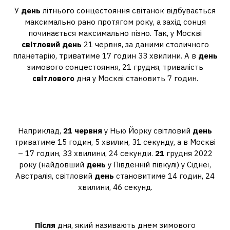
У
день
літнього сонцестояння світанок відбувається
максимально рано протягом року, а захід сонця
починається максимально пізно. Так, у Москві
світловий день
21 червня, за даними столичного
планетарію, триватиме 17 годин 33 хвилини. А в
день
зимового сонцестояння, 21 грудня, тривалість
світлового
дня у Москві становить 7 годин.
Скільки триватиме день 21
червня?
Наприклад,
21 червня
у Нью Йорку світловий
день
триватиме 15 годин, 5 хвилин, 31 секунду, а в Москві
– 17 годин, 33 хвилини, 24 секунди.
21
грудня 2022
року (найдовший
день
у Південній півкулі) у Сіднеї,
Австралія, світловий
день
становитиме 14 годин, 24
хвилини, 46 секунд.
Як росте день після 22 грудня?
Після
дня, який називають днем ​​зимового