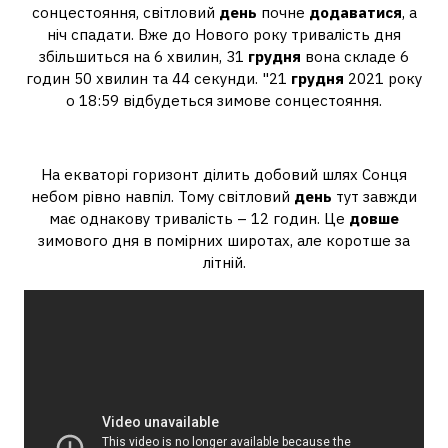
сонцестояння, світловий
день
почне
додаватися
, а
ніч спадати. Вже до Нового року тривалість дня
збільшиться на 6 хвилин, 31
грудня
вона складе 6
годин 50 хвилин та 44 секунди. "21
грудня
2021 року
о 18:59 відбудеться зимове сонцестояння.
Де день довший?
На екваторі горизонт ділить добовий шлях Сонця
небом рівно навпіл. Тому світловий
день
тут завжди
має однакову тривалість – 12 годин. Це
довше
зимового дня в помірних широтах, але коротше за
літній.