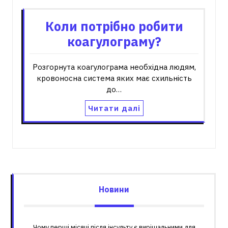
Коли потрібно робити
коагулограму?
Розгорнута коагулограма необхідна людям,
кровоносна система яких має схильність
до…
Читати далі
Новини
Чому перші місяці після інсульту є вирішальними для