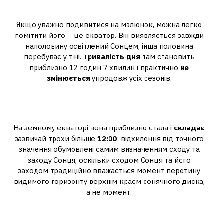
дня?
Якщо уважно подивитися на малюнок, можна легко
помітити його – це екватор. Він виявляється завжди
наполовину освітлений Сонцем, інша половина
перебуває у тіні.
Тривалість дня
там становить
приблизно 12 годин 7 хвилин і практично
не
змінюється
упродовж усіх сезонів.
Де тривалість дня та ночі
становить 12 годин?
На земному екваторі вона приблизно стала і
складає
зазвичай трохи більше
12:00
; відхилення від точного
значення обумовлені самим визначенням сходу та
заходу Сонця, оскільки сходом Сонця та його
заходом традиційно вважається момент перетину
видимого горизонту верхнім краєм сонячного диска,
а не момент.
Скільки світловий день влітку?