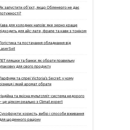
Як запустити об’єкт, якщо Обленерго не дає
потужності?
Кава для холодних напоїв: яке зерно краще
підходить для айс-лате, фрапе та кави з тоніком
Логістика та постачання обладнання від
LaserSvit
ПЕТ пляшки та банки: як обрати правильну
упаковку для свого продукту
Парфуми та спреї Victoria’s Secret: у чому
різниця і який аромат обрати
Надійна та якісна мультспліт-система недорого
– це цілком реально з Climat.еxpert
Сухофрукти: користь, вибір і способи вживання
для щоденного раціону