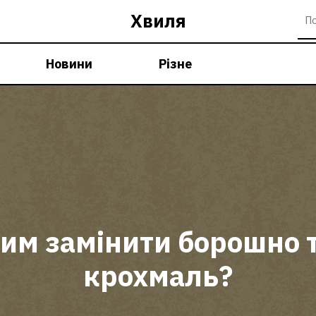
Хвиля
Новини
Різне
им замінити борошно 
крохмаль?