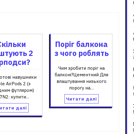
зані записи
Скільки
Поріг балкона
штують 2
з чого роблять
ірподси?
Чим зробити поріг на
балконі?Цементний Для
отові навушники
влаштування низького
le AirPods 2 (з
порогу на…
дним футляром)
7N2: купити…
Читати далі
итати далі