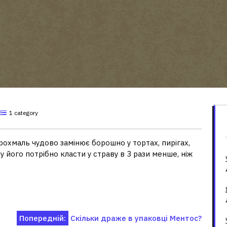
1 category
охмаль чудово замінює борошно у тортах, пирігах,
у його потрібно класти у страву в 3 рази менше, ніж
Попередній:
Скільки драже в упаковці Ментос?