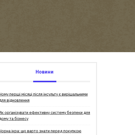
Новини
Чому перші місяці після інсульту є вирішальними
для відновлення
Як організувати ефективну систему безпеки для
дому та бізнесу
Чорна ікра: що варто знати перед покупкою