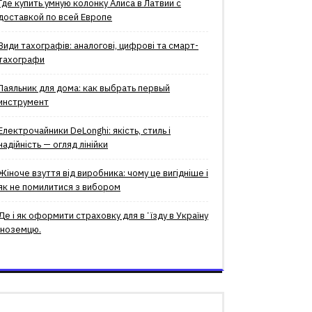
Где купить умную колонку Алиса в Латвии с
доставкой по всей Европе
Види тахографів: аналогові, цифрові та смарт-
тахографи
Паяльник для дома: как выбрать первый
инструмент
Електрочайники DeLonghi: якість, стиль і
надійність — огляд лінійки
Жіноче взуття від виробника: чому це вигідніше і
як не помилитися з вибором
Де і як оформити страховку для вʼїзду в Україну
іноземцю.