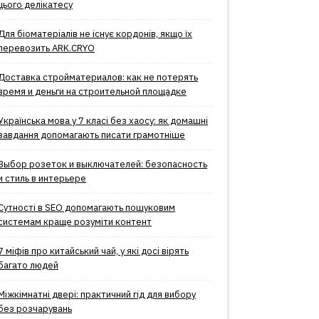
цього делікатесу
Для біоматеріалів не існує кордонів, якщо їх
перевозить ARK.CRYO
Доставка стройматериалов: как не потерять
время и деньги на строительной площадке
Українська мова у 7 класі без хаосу: як домашні
завдання допомагають писати грамотніше
Выбор розеток и выключателей: безопасность
и стиль в интерьере
Сутності в SEO допомагають пошуковим
системам краще розуміти контент
7 міфів про китайський чай, у які досі вірять
багато людей
Міжкімнатні двері: практичний гід для вибору
без розчарувань