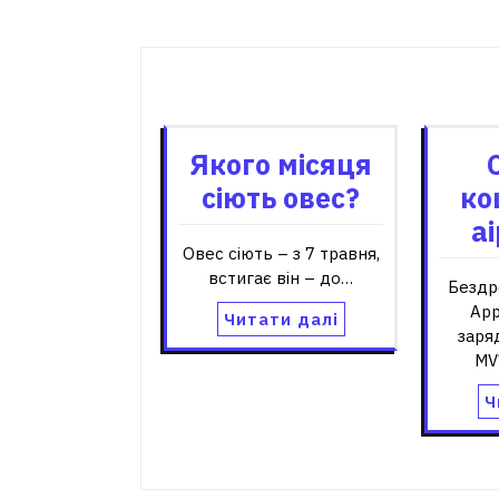
записів
Пов'я
Якого місяця
сіють овес?
ко
а
Овес сіють – з 7 травня,
встигає він – до…
Бездр
App
Читати далі
заря
MV
Ч