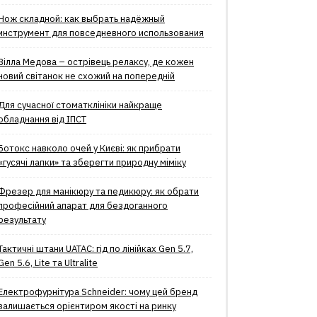
Нож складной: как выбрать надёжный
инструмент для повседневного использования
Вілла Медова – острівець релаксу, де кожен
новий світанок не схожий на попередній
Для сучасної стоматклініки найкраще
обладнання від ІПСТ
Ботокс навколо очей у Києві: як прибрати
«гусячі лапки» та зберегти природну міміку
Фрезер для манікюру та педикюру: як обрати
професійний апарат для бездоганного
результату
Тактичні штани UATAC: гід по лінійках Gen 5.7,
Gen 5.6, Lite та Ultralite
Електрофурнітура Schneider: чому цей бренд
залишається орієнтиром якості на ринку