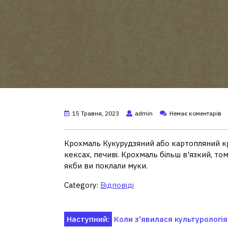
15 Травня, 2023
admin
Немає коментарів
Крохмаль Кукурудзяний або картопляний кр
кексах, печиві. Крохмаль більш в'язкий, том
якби ви поклали муки.
Category:
Відповіді
Навігація
Наступний:
Коли з'явилася культурологія