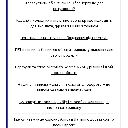
Як запустити об’єкт, якщо Обленерго не дає
потужності?
Кава для холодних напоїв: яке зерно краще підходить
для айс-лате, фрапе та кави з тоніком
Логістика та постачання обладнання від LaserSvit
ПЕТ пляшки та банки: як обрати правильну упаковку для
свого продукту
Парфуми та спреї Victoria’s Secret: у чому різниця і який
аромат обрати
Надійна та якісна мультспліт-система недорого – це
цілком реально з Climat.еxpert
Сухофрукти: користь, вибір і способи вживання для
щоденного раціону
Где купить умную колонку Алиса в Латвии с доставкой по
всей Европе