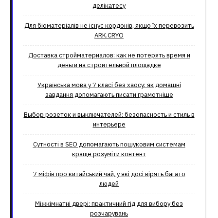
делікатесу
Для біоматеріалів не існує кордонів, якщо їх перевозить
ARK.CRYO
Доставка стройматериалов: как не потерять время и
деньги на строительной площадке
Українська мова у 7 класі без хаосу: як домашні
завдання допомагають писати грамотніше
Выбор розеток и выключателей: безопасность и стиль в
интерьере
Сутності в SEO допомагають пошуковим системам
краще розуміти контент
7 міфів про китайський чай, у які досі вірять багато
людей
Міжкімнатні двері: практичний гід для вибору без
розчарувань