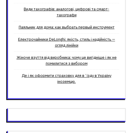
Види тахографів: аналогові, цифрові та смарт-
тахографи
Паяльник для дома: как выбрать первый инструмент
Електрочайники DeLonghi: якість, стиль і надійність —
огляд лінійки
Жіноче взуття від виробника: чому це вигідніше і як не
помилитися з вибором
Де і як оформити страховку для вʼїзду в Україну
іноземцю.