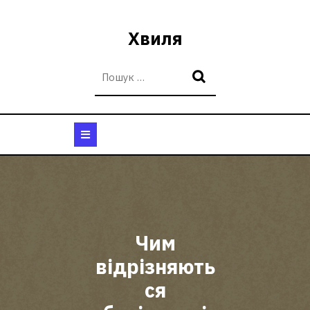
Перейти
до
Хвиля
вмісту
Кнопка
Відкрити
Чим
відрізняють
ся