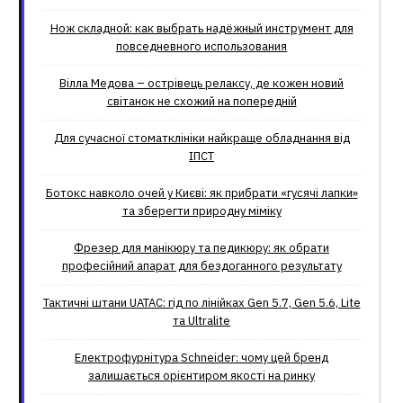
Нож складной: как выбрать надёжный инструмент для
повседневного использования
Вілла Медова – острівець релаксу, де кожен новий
світанок не схожий на попередній
Для сучасної стоматклініки найкраще обладнання від
ІПСТ
Ботокс навколо очей у Києві: як прибрати «гусячі лапки»
та зберегти природну міміку
Фрезер для манікюру та педикюру: як обрати
професійний апарат для бездоганного результату
Тактичні штани UATAC: гід по лінійках Gen 5.7, Gen 5.6, Lite
та Ultralite
Електрофурнітура Schneider: чому цей бренд
залишається орієнтиром якості на ринку