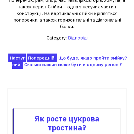
поперечок, рам, опор, настилів, фіксаторів, хомутів, а
також перил. Стійки – одна з несучих частин
конструкції. На вертикальні стійки кріпляться
поперечки, а також горизонтальні та діагональні
балки.
Category:
Відповіді
Навігація
Наступ
Попередній:
Що буде, якщо пройти змійку?
ний:
Скільки машин може бути в одному регіоні?
записів
Пов'язані записи
Як росте цукрова
тростина?