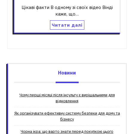
Цікаві факти В одному зі своїх відео Вінді
каже, що…
Читати далі
Новини
Чому перші місяці після інсульту є вирішальними для
відновлення
Як організувати ефективну систему безпеки для дому та
бізнесу
Чорна ікра: що варто знати перед покупкою цього