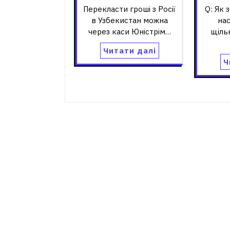
Перекласти гроші з Росії
Q: Як 
в Узбекистан можна
нас
через каси Юнiстрiм…
щіль
Читати далі
Ч