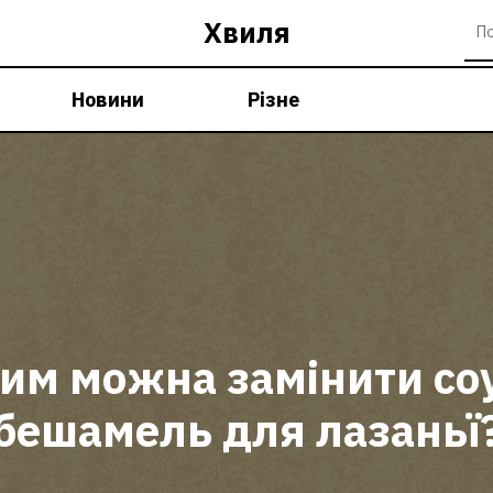
Хвиля
Новини
Різне
им можна замінити со
бешамель для лазаньї