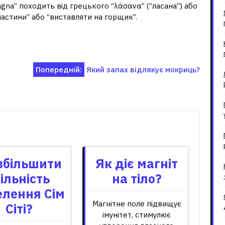
sagna” походить від грецького “λάσανα” (“ласана”) або
пластини” або “виставляти на горщик”.
Попередній:
Який запах відлякує мокриць?
зані записи
збільшити
Як діє магніт
ільність
на тіло?
елення Сім
Магнітне поле підвищує
Сіті?
імунітет, стимулює