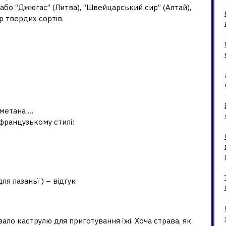
або “Джюгас” (Литва), “Швейцарський сир” (Алтай),
р твердих сортів.
с?
сметана …
 французькому стилі:
они на лазанью?
я лазаньї ) – відгук
анья?
ало каструлю для приготування їжі. Хоча страва, як