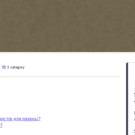
1 category
ати замість листів для
стів для лазаньї?
?