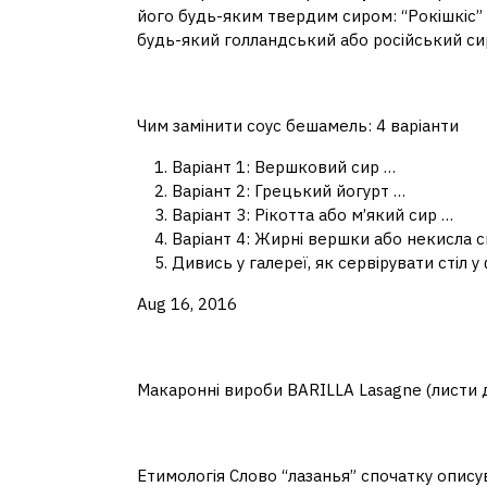
його будь-яким твердим сиром: “Рокішкіс” 
будь-який голландський або російський си
Чим замінити білий соу
Чим замінити соус бешамель: 4 варіанти
Варіант 1: Вершковий сир …
Варіант 2: Грецький йогурт …
Варіант 3: Рікотта або м’який сир …
Варіант 4: Жирні вершки або некисла 
Дивись у галереї, як сервірувати стіл у
Aug 16, 2016
Як називаються макар
Макаронні вироби BARILLA Lasagne (листи дл
Що означає слово лаз
Етимологія Слово “лазанья” спочатку описув