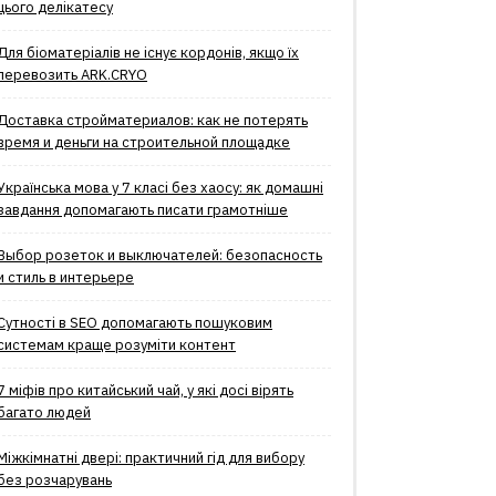
цього делікатесу
Для біоматеріалів не існує кордонів, якщо їх
перевозить ARK.CRYO
Доставка стройматериалов: как не потерять
время и деньги на строительной площадке
Українська мова у 7 класі без хаосу: як домашні
завдання допомагають писати грамотніше
Выбор розеток и выключателей: безопасность
и стиль в интерьере
Сутності в SEO допомагають пошуковим
системам краще розуміти контент
7 міфів про китайський чай, у які досі вірять
багато людей
Міжкімнатні двері: практичний гід для вибору
без розчарувань