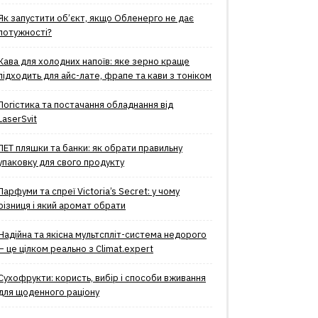
Як запустити об’єкт, якщо Обленерго не дає
потужності?
Кава для холодних напоїв: яке зерно краще
підходить для айс-лате, фрапе та кави з тоніком
Логістика та постачання обладнання від
LaserSvit
ПЕТ пляшки та банки: як обрати правильну
упаковку для свого продукту
Парфуми та спреї Victoria’s Secret: у чому
різниця і який аромат обрати
Надійна та якісна мультспліт-система недорого
– це цілком реально з Climat.еxpert
Сухофрукти: користь, вибір і способи вживання
для щоденного раціону