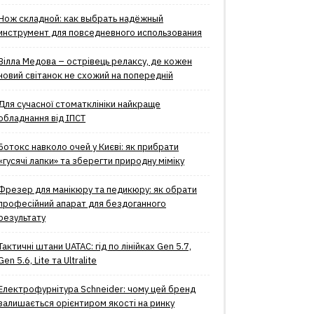
Нож складной: как выбрать надёжный
инструмент для повседневного использования
Вілла Медова – острівець релаксу, де кожен
новий світанок не схожий на попередній
Для сучасної стоматклініки найкраще
обладнання від ІПСТ
Ботокс навколо очей у Києві: як прибрати
«гусячі лапки» та зберегти природну міміку
Фрезер для манікюру та педикюру: як обрати
професійний апарат для бездоганного
результату
Тактичні штани UATAC: гід по лінійках Gen 5.7,
Gen 5.6, Lite та Ultralite
Електрофурнітура Schneider: чому цей бренд
залишається орієнтиром якості на ринку