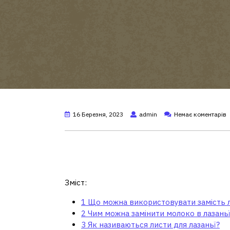
16 Березня, 2023
admin
Немає коментарів
Що можна використовув
лазаньї?
Зміст:
1
Що можна використовувати замість ли
2
Чим можна замінити молоко в лазаньї
3
Як називаються листи для лазаньї?