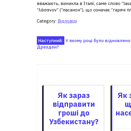
вважають, виникла в Італії, саме слово “la
“λάσανον” (“ласанон”), що означає “гарячі 
Category:
Відповіді
Навігація
Наступний:
У якому році було відновлено
Дрезден?
записів
Пов'я
Як зараз
Як 
відправити
щ
гроші до
нас
Узбекистану?