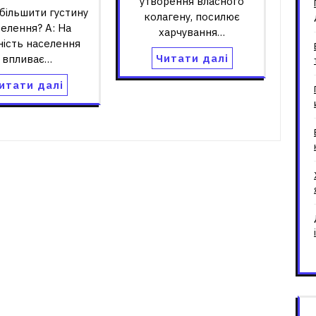
утворення власного
збільшити густину
колагену, посилює
елення? A: На
харчування…
ність населення
Читати далі
впливає…
итати далі