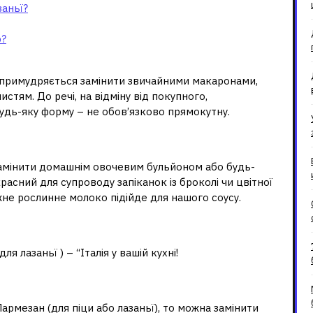
аньї?
ю?
о примудряється замінити звичайними макаронами,
стям. До речі, на відміну від покупного,
удь-яку форму – не обов’язково прямокутну.
локо в лазаньї?
замінити домашнім овочевим бульйоном або будь-
асний для супроводу запіканок із броколі чи цвітної
жне рослинне молоко підійде для нашого соусу.
для лазаньї?
 лазаньї ) – “Італія у вашій кухні!
армезан для лазаньї?
рмезан (для піци або лазаньї), то можна замінити