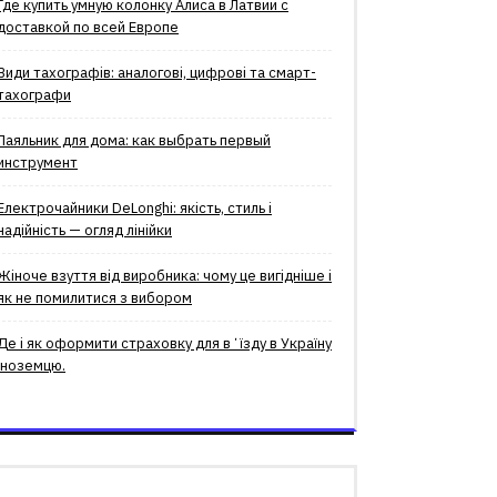
Где купить умную колонку Алиса в Латвии с
доставкой по всей Европе
Види тахографів: аналогові, цифрові та смарт-
тахографи
Паяльник для дома: как выбрать первый
инструмент
Електрочайники DeLonghi: якість, стиль і
надійність — огляд лінійки
Жіноче взуття від виробника: чому це вигідніше і
як не помилитися з вибором
Де і як оформити страховку для вʼїзду в Україну
іноземцю.