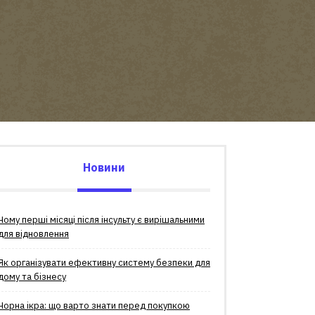
Новини
Чому перші місяці після інсульту є вирішальними
для відновлення
Як організувати ефективну систему безпеки для
дому та бізнесу
Чорна ікра: що варто знати перед покупкою