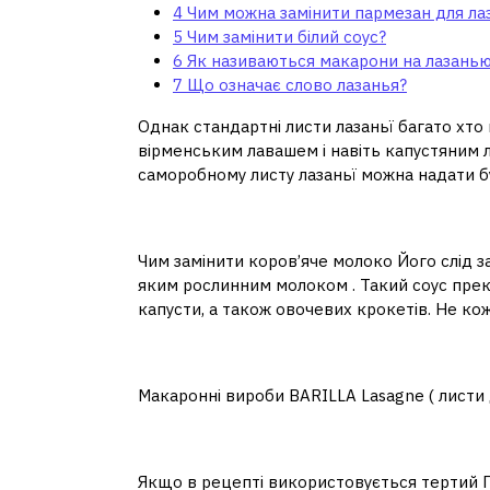
4
Чим можна замінити пармезан для лаз
5
Чим замінити білий соус?
6
Як називаються макарони на лазань
7
Що означає слово лазанья?
Однак стандартні листи лазаньї багато хт
вірменським лавашем і навіть капустяним ли
саморобному листу лазаньї можна надати б
Чим можна замінити мо
Чим замінити коров’яче молоко Його слід 
яким рослинним молоком . Такий соус прекр
капусти, а також овочевих крокетів. Не ко
Як називаються листи 
Макаронні вироби BARILLA Lasagne ( листи для
Чим можна замінити п
Якщо в рецепті використовується тертий Па