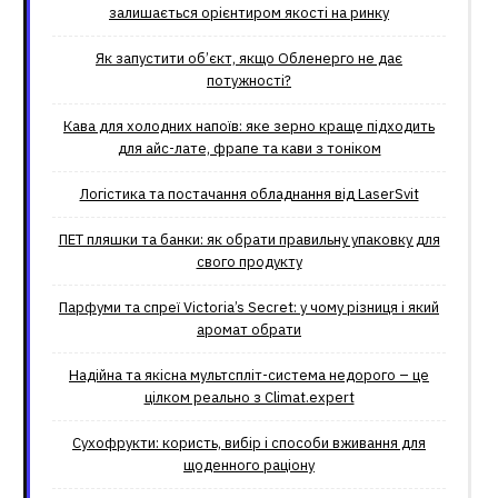
залишається орієнтиром якості на ринку
Як запустити об’єкт, якщо Обленерго не дає
потужності?
Кава для холодних напоїв: яке зерно краще підходить
для айс-лате, фрапе та кави з тоніком
Логістика та постачання обладнання від LaserSvit
ПЕТ пляшки та банки: як обрати правильну упаковку для
свого продукту
Парфуми та спреї Victoria’s Secret: у чому різниця і який
аромат обрати
Надійна та якісна мультспліт-система недорого – це
цілком реально з Climat.еxpert
Сухофрукти: користь, вибір і способи вживання для
щоденного раціону