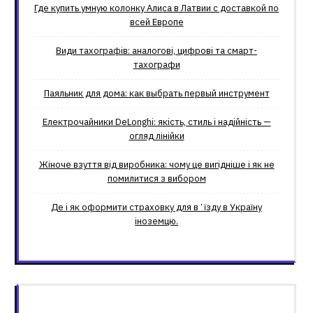
Где купить умную колонку Алиса в Латвии с доставкой по
всей Европе
Види тахографів: аналогові, цифрові та смарт-
тахографи
Паяльник для дома: как выбрать первый инструмент
Електрочайники DeLonghi: якість, стиль і надійність —
огляд лінійки
Жіноче взуття від виробника: чому це вигідніше і як не
помилитися з вибором
Де і як оформити страховку для вʼїзду в Україну
іноземцю.