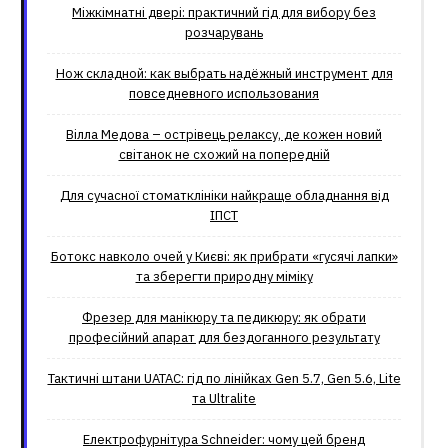
Міжкімнатні двері: практичний гід для вибору без
розчарувань
Нож складной: как выбрать надёжный инструмент для
повседневного использования
Вілла Медова – острівець релаксу, де кожен новий
світанок не схожий на попередній
Для сучасної стоматклініки найкраще обладнання від
ІПСТ
Ботокс навколо очей у Києві: як прибрати «гусячі лапки»
та зберегти природну міміку
Фрезер для манікюру та педикюру: як обрати
професійний апарат для бездоганного результату
Тактичні штани UATAC: гід по лінійках Gen 5.7, Gen 5.6, Lite
та Ultralite
Електрофурнітура Schneider: чому цей бренд