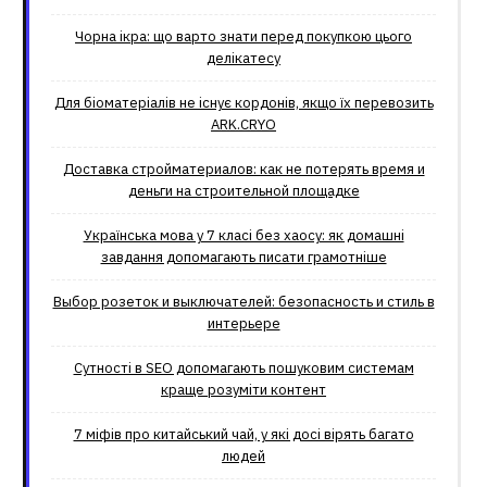
Чорна ікра: що варто знати перед покупкою цього
делікатесу
Для біоматеріалів не існує кордонів, якщо їх перевозить
ARK.CRYO
Доставка стройматериалов: как не потерять время и
деньги на строительной площадке
Українська мова у 7 класі без хаосу: як домашні
завдання допомагають писати грамотніше
Выбор розеток и выключателей: безопасность и стиль в
интерьере
Сутності в SEO допомагають пошуковим системам
краще розуміти контент
7 міфів про китайський чай, у які досі вірять багато
людей