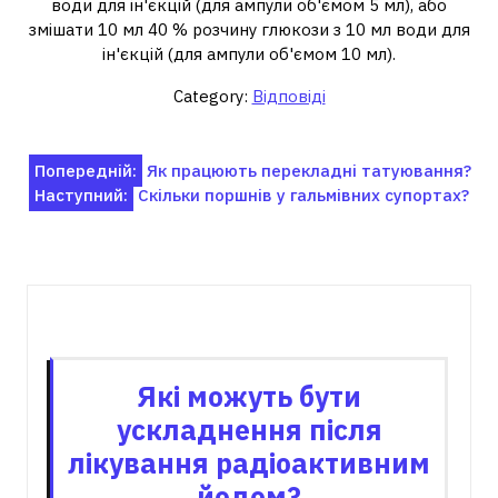
води для ін'єкцій (для ампули об'ємом 5 мл), або
змішати 10 мл 40 % розчину глюкози з 10 мл води для
ін'єкцій (для ампули об'ємом 10 мл).
Category:
Відповіді
Навігація
Попередній:
Як працюють перекладні татуювання?
Наступний:
Скільки поршнів у гальмівних супортах?
записів
Пов'язані записи
Які можуть бути
ускладнення після
лікування радіоактивним
йодом?