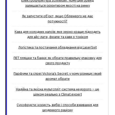
Електрофурнітура Schneider: чому цей бренд
залишається орієнтиром якості на ринку
Як запустити об’єкт, якщо Обленерго не дає
потужності?
Кава для холодних напоїв: яке зерно краще підходить
для айс-лате, фрапе та кави з тоніком
Логістика та постачання обладнання від LaserSvit
ПЕТ пляшки та банки: як обрати правильну упаковку для
свого продукту
Парфуми та спреї Victoria’s Secret: у чому різниця і який
аромат обрати
Надійна та якісна мультспліт-система недорого – це
цілком реально з Climat.еxpert
Сухофрукти: користь, вибір і способи вживання для
щоденного раціону