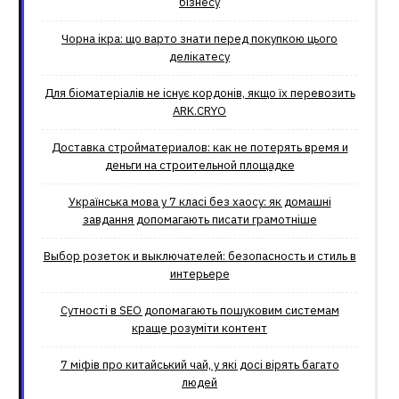
бізнесу
Чорна ікра: що варто знати перед покупкою цього
делікатесу
Для біоматеріалів не існує кордонів, якщо їх перевозить
ARK.CRYO
Доставка стройматериалов: как не потерять время и
деньги на строительной площадке
Українська мова у 7 класі без хаосу: як домашні
завдання допомагають писати грамотніше
Выбор розеток и выключателей: безопасность и стиль в
интерьере
Сутності в SEO допомагають пошуковим системам
краще розуміти контент
7 міфів про китайський чай, у які досі вірять багато
людей