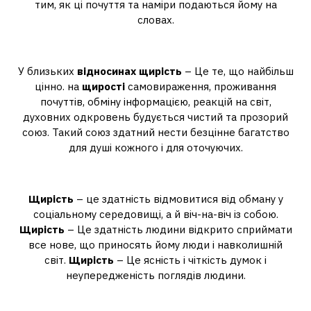
тим, як ці почуття та наміри подаються йому на
словах.
Що таке щирість у стосунках?
У близьких
відносинах щирість
– Це те, що найбільш
цінно. на
щирості
самовираження, проживання
почуттів, обміну інформацією, реакцій на світ,
духовних одкровень будується чистий та прозорий
союз. Такий союз здатний нести безцінне багатство
для душі кожного і для оточуючих.
У чому полягає щирість?
Щирість
– це здатність відмовитися від обману у
соціальному середовищі, а й віч-на-віч із собою.
Щирість
– Це здатність людини відкрито сприймати
все нове, що приносять йому люди і навколишній
світ.
Щирість
– Це ясність і чіткість думок і
неупередженість поглядів людини.
У чому різниця між чесністю та