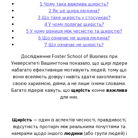
1
Чому така важлива щирість?
2
Як це щира людина?
3
Що таке щирість у стосунках?
4
У чому полягає щирість?
5
У чому різниця між чесністю та щирістю?
6
Що означає не щира людина?
7
Що означає не щирість?
Дослідження Foster School of Business при
Університеті Вашингтона показало, що щирі лідери
набагато ефективніше мотивують людей, тому що
вони вселяють довіру і навіть здатні захоплювати
своєю харизмою, діями, а не лише їхніми словами.
Багато лідерів кажуть, що
щирість
конче
важлива
для них.
Як це щира людина?
Щирість
— один із аспектів чесності, правдивості,
відсутність протиріч між реальними почуттями та
намірами щодо іншого
людини
(або групи людей) і