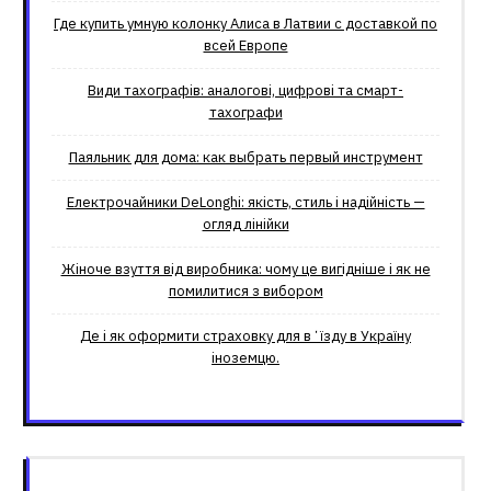
Где купить умную колонку Алиса в Латвии с доставкой по
всей Европе
Види тахографів: аналогові, цифрові та смарт-
тахографи
Паяльник для дома: как выбрать первый инструмент
Електрочайники DeLonghi: якість, стиль і надійність —
огляд лінійки
Жіноче взуття від виробника: чому це вигідніше і як не
помилитися з вибором
Де і як оформити страховку для вʼїзду в Україну
іноземцю.