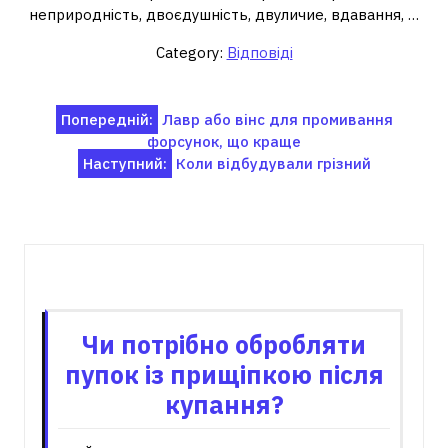
неприродність, двоєдушність, двуличие, вдавання, …
Category:
Відповіді
Навігація
Попередній:
Лавр або вінс для промивання
форсунок, що краще
записів
Наступний:
Коли відбудували грізний
Пов'язані записи
Чи потрібно обробляти
пупок із прищіпкою після
купання?