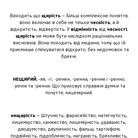
щирістю?
Виходить що
щирість
– Більш комплексне поняття,
воно включає в себе не тільки
чесність
, а й
відкритість, відвертість. У
відмінність
від
чесності
,
щирість
не може бути наслідком раціональних
висновків. Вона походить від людини, тому що їй
приємніше спілкуватися відкрито, без недомовок та
брехні.
Що означає не щира людина?
НЕЩИРИЙ
, -яя, -її; -ренен, -ренна, -ренне і -ренно,
-ренні та -ренни. Що приховує справжні думки та
почуття; лицемірний.
Що означає не щирість?
нещирість
– Штучність, фарисейство, натягнутість,
лицемірство, ханжество, лицемірність, удаваність,
дводумство, двуличность, фальш, тартюфізм,
подвійність, підробленість, награність, брехливість,