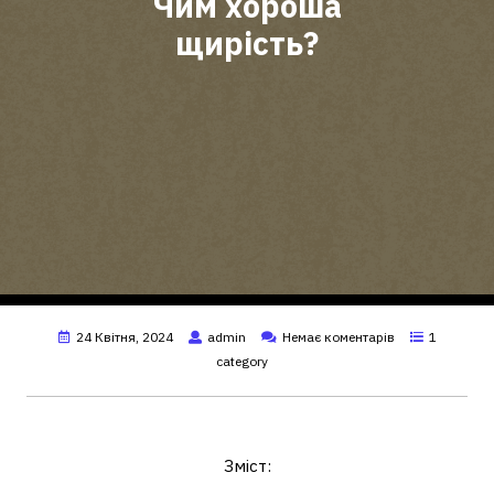
Чим хороша
щирість?
24 Квітня, 2024
admin
Немає коментарів
1
category
Чому така важлива щирість?
Зміст: