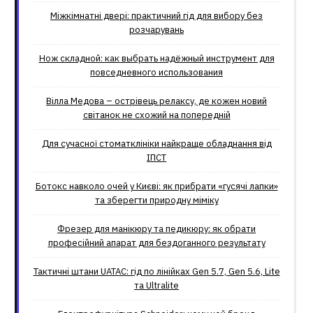
Міжкімнатні двері: практичний гід для вибору без
розчарувань
Нож складной: как выбрать надёжный инструмент для
повседневного использования
Вілла Медова – острівець релаксу, де кожен новий
світанок не схожий на попередній
Для сучасної стоматклініки найкраще обладнання від
ІПСТ
Ботокс навколо очей у Києві: як прибрати «гусячі лапки»
та зберегти природну міміку
Фрезер для манікюру та педикюру: як обрати
професійний апарат для бездоганного результату
Тактичні штани UATAC: гід по лінійках Gen 5.7, Gen 5.6, Lite
та Ultralite