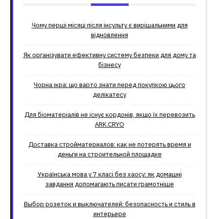
Чому перші місяці після інсульту є вирішальними для
відновлення
Як організувати ефективну систему безпеки для дому та
бізнесу
Чорна ікра: що варто знати перед покупкою цього
делікатесу
Для біоматеріалів не існує кордонів, якщо їх перевозить
ARK.CRYO
Доставка стройматериалов: как не потерять время и
деньги на строительной площадке
Українська мова у 7 класі без хаосу: як домашні
завдання допомагають писати грамотніше
Выбор розеток и выключателей: безопасность и стиль в
интерьере