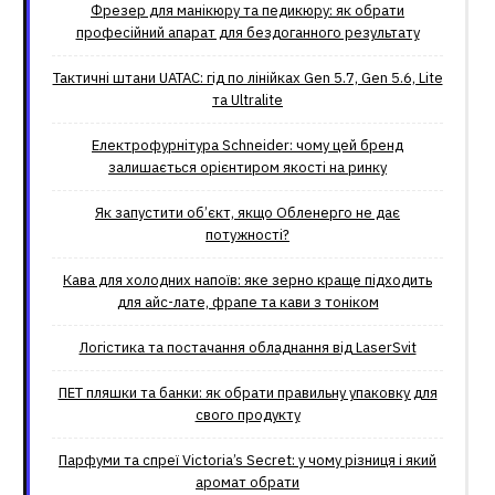
Фрезер для манікюру та педикюру: як обрати
професійний апарат для бездоганного результату
Тактичні штани UATAC: гід по лінійках Gen 5.7, Gen 5.6, Lite
та Ultralite
Електрофурнітура Schneider: чому цей бренд
залишається орієнтиром якості на ринку
Як запустити об’єкт, якщо Обленерго не дає
потужності?
Кава для холодних напоїв: яке зерно краще підходить
для айс-лате, фрапе та кави з тоніком
Логістика та постачання обладнання від LaserSvit
ПЕТ пляшки та банки: як обрати правильну упаковку для
свого продукту
Парфуми та спреї Victoria’s Secret: у чому різниця і який
аромат обрати