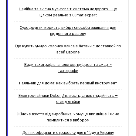
Надійна та якісна мультспліт-система недорого – це
цілком реально з Climat.еxpert
Сухофрукти: користь, вибір і способи вживання для
щоденного раціону
Где купить умную колонку Алиса в Латвии с доставкой по
всей Европе
Види тахографів: аналогові, цифрові та смарт-
тахографи
Паяльник для дома: как выбрать первый инструмент
Електрочайники DeLonghi: якість, стиль і надійність —
огляд лінійки
Жіноче взуття від виробника: чому це вигідніше і як не
помилитися з вибором
Де і як оформити страховку для вʼїзду в Україну