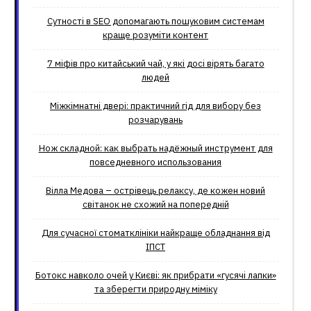
Сутності в SEO допомагають пошуковим системам
краще розуміти контент
7 міфів про китайський чай, у які досі вірять багато
людей
Міжкімнатні двері: практичний гід для вибору без
розчарувань
Нож складной: как выбрать надёжный инструмент для
повседневного использования
Вілла Медова – острівець релаксу, де кожен новий
світанок не схожий на попередній
Для сучасної стоматклініки найкраще обладнання від
ІПСТ
Ботокс навколо очей у Києві: як прибрати «гусячі лапки»
та зберегти природну міміку