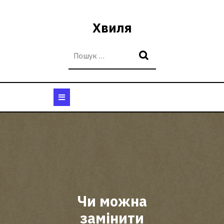
Перейти
до
Хвиля
вмісту
Кнопка
Відкрити
Чи можна
замінити