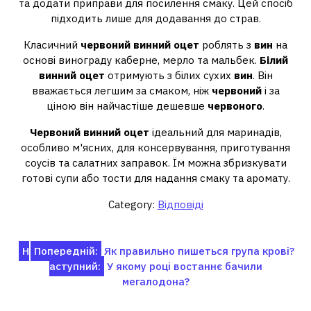
та додати приправи для посилення смаку. Цей спосіб
підходить лише для додавання до страв.
Класичний
червоний винний оцет
роблять з
вин
на
основі винограду каберне, мерло та мальбек.
Білий
винний оцет
отримують з білих сухих
вин
. Він
вважається легшим за смаком, ніж
червоний
і за
ціною він найчастіше дешевше
червоного
.
Червоний винний оцет
ідеальний для маринадів,
особливо м'ясних, для консервування, приготування
соусів та салатних заправок. Їм можна збризкувати
готові супи або тости для надання смаку та аромату.
Category:
Відповіді
Навігація
Н
Попередній:
Як правильно пишеться група крові?
аступний:
У якому році востаннє бачили
записів
мегалодона?