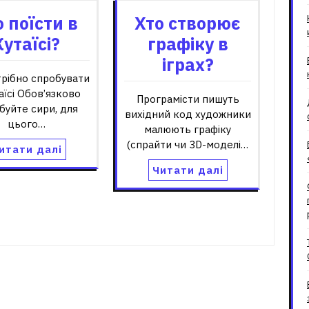
 поїсти в
Хто створює
Кутаїсі?
графіку в
іграх?
рібно спробувати
аїсі Обов’язково
Програмісти пишуть
буйте сири, для
вихідний код художники
цього…
малюють графіку
(спрайти чи 3D-моделі…
итати далі
Читати далі