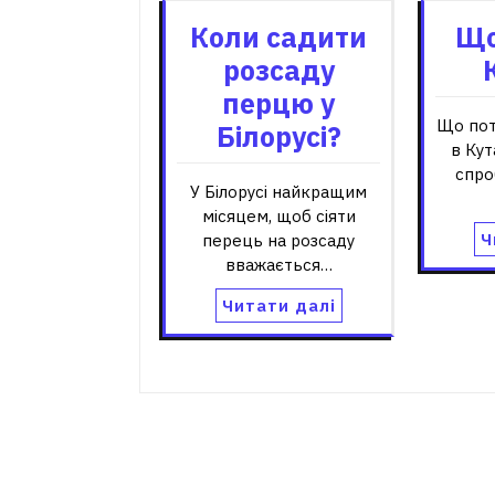
Коли садити
Що
розсаду
перцю у
Що пот
Білорусі?
в Кут
спро
У Білорусі найкращим
місяцем, щоб сіяти
Ч
перець на розсаду
вважається…
Читати далі