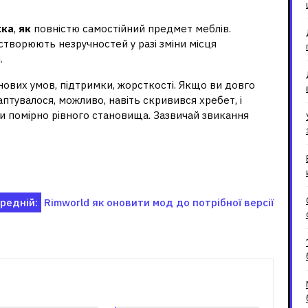
жка
,
як
повністю самостійний предмет меблів.
 створюють незручностей у разі зміни місця
.
 нових умов, підтримки, жорсткості. Якщо ви довго
аптувалося, можливо, навіть скривився хребет, і
и помірно рівного становища. Зазвичай звикання
редній:
Rimworld як оновити мод до потрібної версії
зані записи