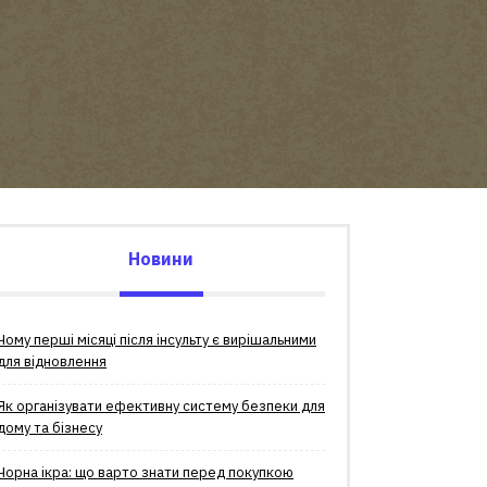
Новини
Чому перші місяці після інсульту є вирішальними
для відновлення
Як організувати ефективну систему безпеки для
дому та бізнесу
Чорна ікра: що варто знати перед покупкою