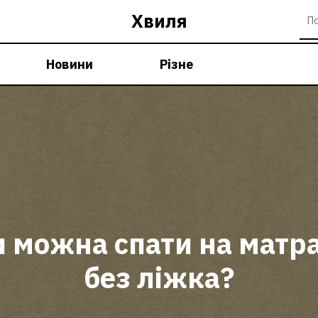
Хвиля
Новини
Різне
 можна спати на матр
без ліжка?