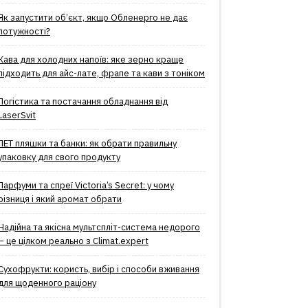
Як запустити об’єкт, якщо Обленерго не дає
потужності?
Кава для холодних напоїв: яке зерно краще
підходить для айс-лате, фрапе та кави з тоніком
Логістика та постачання обладнання від
LaserSvit
ПЕТ пляшки та банки: як обрати правильну
упаковку для свого продукту
Парфуми та спреї Victoria’s Secret: у чому
різниця і який аромат обрати
Надійна та якісна мультспліт-система недорого
– це цілком реально з Climat.еxpert
Сухофрукти: користь, вибір і способи вживання
для щоденного раціону