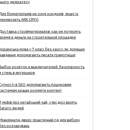
цього делікатесу
Для біоматеріалів не існує кордонів, якщо їх
перевозить ARK.CRYO
Доставка стройматериалов: как не потерять
время и деньги на строительной площадке
Українська мова у 7 класі без хаосу: як домашні
завдання допомагають писати грамотніше
Выбор розеток и выключателей: безопасность
и стиль в интерьере
Сутності в SEO допомагають пошуковим
системам краще розуміти контент
7 міфів про китайський чай, у які досі вірять
багато людей
Міжкімнатні двері: практичний гід для вибору
без розчарувань