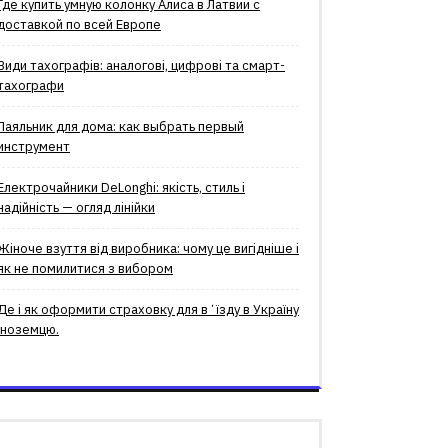
Где купить умную колонку Алиса в Латвии с
доставкой по всей Европе
Види тахографів: аналогові, цифрові та смарт-
тахографи
Паяльник для дома: как выбрать первый
инструмент
Електрочайники DeLonghi: якість, стиль і
надійність — огляд лінійки
Жіноче взуття від виробника: чому це вигідніше і
як не помилитися з вибором
Де і як оформити страховку для вʼїзду в Україну
іноземцю.