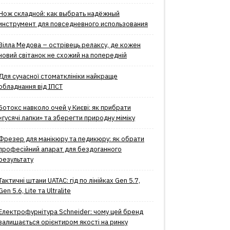
Нож складной: как выбрать надёжный
инструмент для повседневного использования
Вілла Медова – острівець релаксу, де кожен
новий світанок не схожий на попередній
Для сучасної стоматклініки найкраще
обладнання від ІПСТ
Ботокс навколо очей у Києві: як прибрати
«гусячі лапки» та зберегти природну міміку
Фрезер для манікюру та педикюру: як обрати
професійний апарат для бездоганного
результату
Тактичні штани UATAC: гід по лінійках Gen 5.7,
Gen 5.6, Lite та Ultralite
Електрофурнітура Schneider: чому цей бренд
залишається орієнтиром якості на ринку