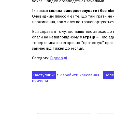
чохла швидко обзаведеться зачепами.
Їх також
можна використовувати
і
без лі
Очевидним плюсом є і те, що такі грати не
проживання, так
як
легко транспортуються
Вся справа в тому, що ваше тіло звикає до
спали на невідповідному
матраці
– Тіло ад
тепер спина категорично "протестує" прот
займає від тижня до місяця.
Category:
Відповіді
Навігація
Наступний:
Як зробити креслення
Попе
причепа
записів
Пов'я