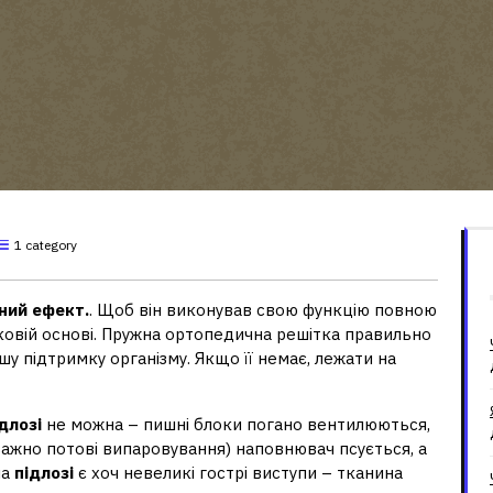
1 category
ний ефект.
. Щоб він виконував свою функцію повною
ковій основі. Пружна ортопедична решітка правильно
у підтримку організму. Якщо її немає, лежати на
длозі
не можна – пишні блоки погано вентилюються,
важно потові випаровування) наповнювач псується, а
на
підлозі
є хоч невеликі гострі виступи – тканина