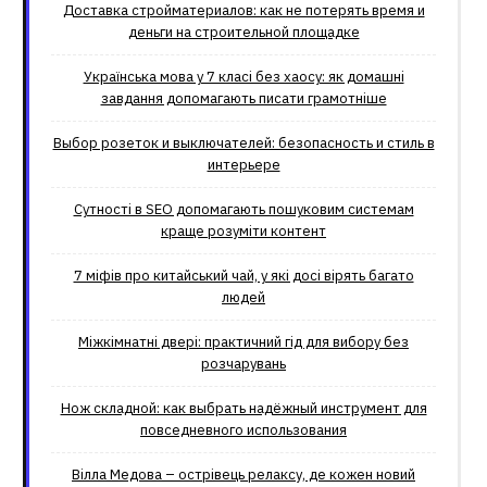
Доставка стройматериалов: как не потерять время и
деньги на строительной площадке
Українська мова у 7 класі без хаосу: як домашні
завдання допомагають писати грамотніше
Выбор розеток и выключателей: безопасность и стиль в
интерьере
Сутності в SEO допомагають пошуковим системам
краще розуміти контент
7 міфів про китайський чай, у які досі вірять багато
людей
Міжкімнатні двері: практичний гід для вибору без
розчарувань
Нож складной: как выбрать надёжный инструмент для
повседневного использования
Вілла Медова – острівець релаксу, де кожен новий