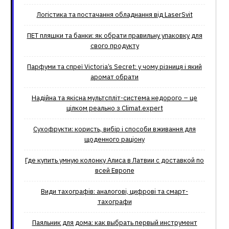
Логістика та постачання обладнання від LaserSvit
ПЕТ пляшки та банки: як обрати правильну упаковку для
свого продукту
Парфуми та спреї Victoria’s Secret: у чому різниця і який
аромат обрати
Надійна та якісна мультспліт-система недорого – це
цілком реально з Climat.еxpert
Сухофрукти: користь, вибір і способи вживання для
щоденного раціону
Где купить умную колонку Алиса в Латвии с доставкой по
всей Европе
Види тахографів: аналогові, цифрові та смарт-
тахографи
Паяльник для дома: как выбрать первый инструмент