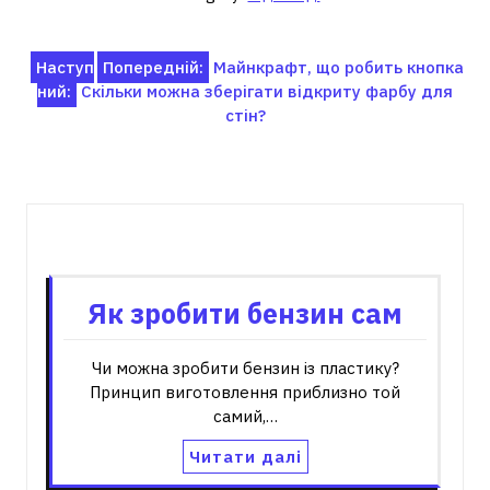
Навігація
Наступ
Попередній:
Майнкрафт, що робить кнопка
ний:
Скільки можна зберігати відкриту фарбу для
записів
стін?
Пов'язані записи
Як зробити бензин сам
Чи можна зробити бензин із пластику?
Принцип виготовлення приблизно той
самий,…
Читати далі