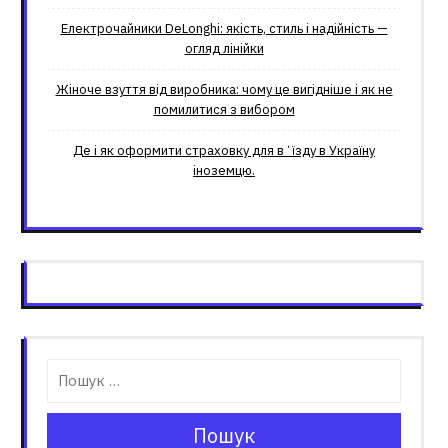
Електрочайники DeLonghi: якість, стиль і надійність —
огляд лінійки
Жіноче взуття від виробника: чому це вигідніше і як не
помилитися з вибором
Де і як оформити страховку для вʼїзду в Україну
іноземцю.
Пошук