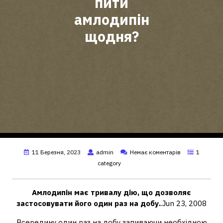
пити
амлодипін
щодня?
11 Березня, 2023
admin
Немає коментарів
1
category
Амлодипін має тривалу дію, що дозволяє
застосовувати його один раз на добу.
.Jun 23, 2008
Всередину один раз на добу запиваючи необхідною