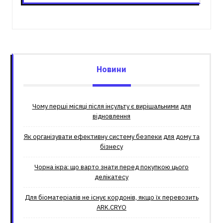
Новини
Чому перші місяці після інсульту є вирішальними для
відновлення
Як організувати ефективну систему безпеки для дому та
бізнесу
Чорна ікра: що варто знати перед покупкою цього
делікатесу
Для біоматеріалів не існує кордонів, якщо їх перевозить
ARK.CRYO