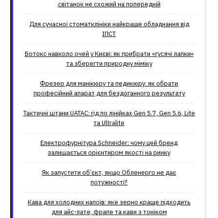
світанок не схожий на попередній
Для сучасної стоматклініки найкраще обладнання від
ІПСТ
Ботокс навколо очей у Києві: як прибрати «гусячі лапки»
та зберегти природну міміку
Фрезер для манікюру та педикюру: як обрати
професійний апарат для бездоганного результату
Тактичні штани UATAC: гід по лінійках Gen 5.7, Gen 5.6, Lite
та Ultralite
Електрофурнітура Schneider: чому цей бренд
залишається орієнтиром якості на ринку
Як запустити об’єкт, якщо Обленерго не дає
потужності?
Кава для холодних напоїв: яке зерно краще підходить
для айс-лате, фрапе та кави з тоніком