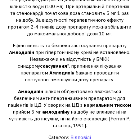
кількістю води (100 мл). При артеріальній гіпертензії
та стенокардії початкова доза становить 5 мг 1 раз
на добу. За відсутності терапевтичного ефекту
протягом 2-4 тижнів дозу препарату можна збільшити
до максимальної добової дози 10 мг.
Ефективність та безпека застосування препарату
Амлодипін
при гіпертонічному кризі не встановлено.
Незважаючи на відсутність у БМКК
синдрому
скасування
", припинення лікування
препаратом
Амлодипін
бажано проводити
поступово, зменшуючи дозу препарату.
Амлодипін
цілком обґрунтовано вважається
безпечним антигіпертензивним препаратом для
пацієнтів із ЦД. У хворих на ЦД з
нормальним тиском
прийом 5 мг
амлодипіну
на добу не впливає ні на
чутливість до інсуліну, ні на його екскрецію [Ferrari P.
та співр., 1991].
Category:
Відповіді