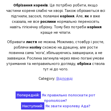
Обрізання коренів
. Це потрібно робити, якщо
частини кореня слабкі чи хворі. Також обрізаються всі
підгнили, засохлі, поламані
коріння
. Але,
як
я вже
сказала, не все
рослини
нормально переносять
навіть гігієнічну обрізку. Тому без потреби
коріння
краще не чіпати.
Обривати
листя
не можна. Можливо, стовбур і росте,
роблячи
ноліну
схожою на драцену, але рости
повинна сама 'нога', збільшуючись завширшки, а не
заввишки. Рослина загинула через явно погані умови
утримання та неправильного догляду,
обрізка
ствола
тут ні до чого.
Category:
Відповіді
Навігація
Попередній:
Як правильно полоскати рот
прополісом?
записів
Наступний:
Як звати королеву Ада?