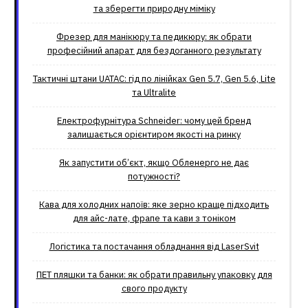
та зберегти природну міміку
Фрезер для манікюру та педикюру: як обрати
професійний апарат для бездоганного результату
Тактичні штани UATAC: гід по лінійках Gen 5.7, Gen 5.6, Lite
та Ultralite
Електрофурнітура Schneider: чому цей бренд
залишається орієнтиром якості на ринку
Як запустити об’єкт, якщо Обленерго не дає
потужності?
Кава для холодних напоїв: яке зерно краще підходить
для айс-лате, фрапе та кави з тоніком
Логістика та постачання обладнання від LaserSvit
ПЕТ пляшки та банки: як обрати правильну упаковку для
свого продукту