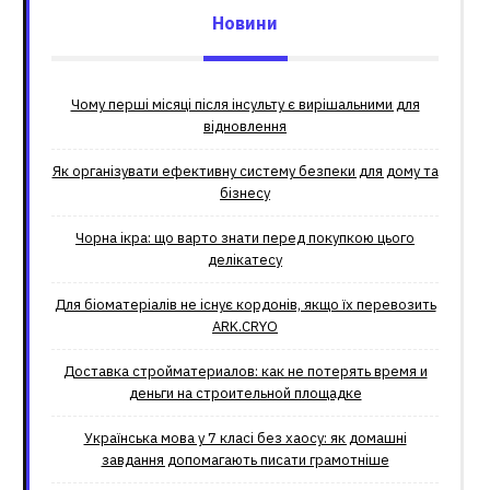
Новини
Чому перші місяці після інсульту є вирішальними для
відновлення
Як організувати ефективну систему безпеки для дому та
бізнесу
Чорна ікра: що варто знати перед покупкою цього
делікатесу
Для біоматеріалів не існує кордонів, якщо їх перевозить
ARK.CRYO
Доставка стройматериалов: как не потерять время и
деньги на строительной площадке
Українська мова у 7 класі без хаосу: як домашні
завдання допомагають писати грамотніше