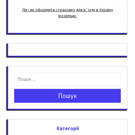
Де і як оформити страховку для вʼїзду в Україну
іноземцю.
Пошук
Категорії