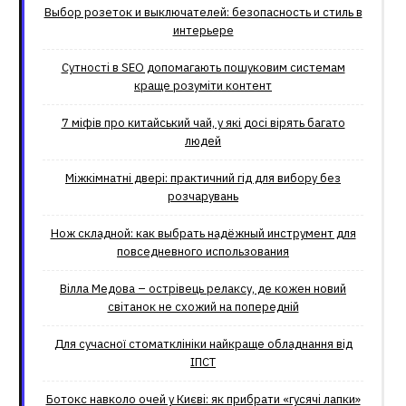
Выбор розеток и выключателей: безопасность и стиль в
интерьере
Сутності в SEO допомагають пошуковим системам
краще розуміти контент
7 міфів про китайський чай, у які досі вірять багато
людей
Міжкімнатні двері: практичний гід для вибору без
розчарувань
Нож складной: как выбрать надёжный инструмент для
повседневного использования
Вілла Медова – острівець релаксу, де кожен новий
світанок не схожий на попередній
Для сучасної стоматклініки найкраще обладнання від
ІПСТ
Ботокс навколо очей у Києві: як прибрати «гусячі лапки»