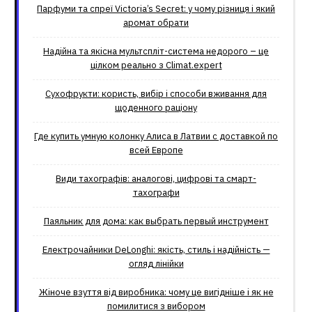
Парфуми та спреї Victoria’s Secret: у чому різниця і який
аромат обрати
Надійна та якісна мультспліт-система недорого – це
цілком реально з Climat.еxpert
Сухофрукти: користь, вибір і способи вживання для
щоденного раціону
Где купить умную колонку Алиса в Латвии с доставкой по
всей Европе
Види тахографів: аналогові, цифрові та смарт-
тахографи
Паяльник для дома: как выбрать первый инструмент
Електрочайники DeLonghi: якість, стиль і надійність —
огляд лінійки
Жіноче взуття від виробника: чому це вигідніше і як не
помилитися з вибором