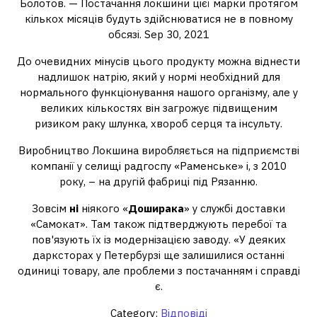
Болотов. — Постачання локшини цієї марки протягом
кількох місяців будуть здійснюватися не в повному
обсязі. Sep 30, 2021
До очевидних мінусів цього продукту можна віднести
надлишок натрію, який у нормі необхідний для
нормального функціонування нашого організму, але у
великих кількостях він загрожує підвищеним
ризиком раку шлунка, хвороб серця та інсульту.
Виробництво Локшина виробляється на підприємстві
компанії у селищі радгоспу «Раменське» і, з 2010
року, – на другій фабриці під Рязанню.
Зовсім
ні
ніякого «
Доширака
» у службі доставки
«Самокат». Там також підтверджують перебої та
пов'язують їх із модернізацією заводу. «У деяких
дарксторах у Петербурзі ще залишилися останні
одиниці товару, але проблеми з постачанням і справді
є.
Category:
Відповіді