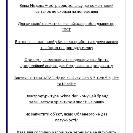
Вілла Медова – острівець релаксу, де кожен новий
світанок не схожий на попередній
Для сучасної стоматклініки найкраще обладнання від
ІПСТ
Ботокс навколо очей у Києві: як прибрати «гусячі лапки»
та зберегти природну міміку
Фрезер для манікюру та педикюру: як обрати
професійний апарат для бездоганного результату
Тактичні штани UATAC: гід по лінійках Gen 5.7, Gen 5.6, Lite
та Ultralite
Електрофурнітура Schneider: чому цей бренд
залишається орієнтиром якості на ринку
Як запустити об’єкт, якщо Обленерго не дає
потужності?
Кава для холодних напоїв: яке зерно краще підходить