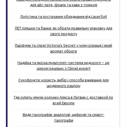
для айс-лате, фрапе та кави з тоніком
Логістика та постачання обладнання від LaserSvit
ПЕТ пляшки та банки: як обрати правильну упаковку для
свого продукту
Парфуми та спреї Victoria’s Secret: у чому різниця і який
аромат обрати
Надійна та якісна мультспліт-система недорого – це
цілком реально з Climat.еxpert
Сухофрукти: користь, вибір і способи вживання для
щоденного раціону
Где купить умную колонку Алиса в Латвии с доставкой по
всей Европе
Види тахографів: аналогові, цифрові та смарт-
тахографи