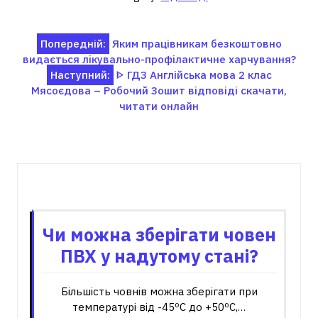
Навігація
Попередній:
Яким працівникам безкоштовно
видається лікувально-профілактичне харчування?
записів
Наступний:
ᐈ ГДЗ Англійська мова 2 клас
Мясоєдова – Робочий Зошит відповіді скачати,
читати онлайн
Пов'язані записи
Чи можна зберігати човен
ПВХ у надутому стані?
Більшість човнів можна зберігати при
температурі від -45ºС до +50ºС,…