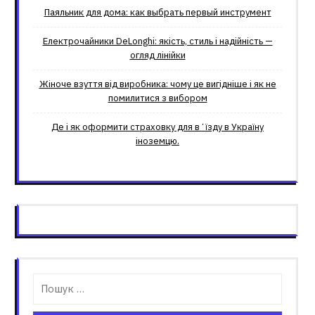
Паяльник для дома: как выбрать первый инструмент
Електрочайники DeLonghi: якість, стиль і надійність —
огляд лінійки
Жіноче взуття від виробника: чому це вигідніше і як не
помилитися з вибором
Де і як оформити страховку для вʼїзду в Україну
іноземцю.