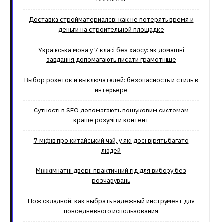
Доставка стройматериалов: как не потерять время и
деньги на строительной площадке
Українська мова у 7 класі без хаосу: як домашні
завдання допомагають писати грамотніше
Выбор розеток и выключателей: безопасность и стиль в
интерьере
Сутності в SEO допомагають пошуковим системам
краще розуміти контент
7 міфів про китайський чай, у які досі вірять багато
людей
Міжкімнатні двері: практичний гід для вибору без
розчарувань
Нож складной: как выбрать надёжный инструмент для
повседневного использования