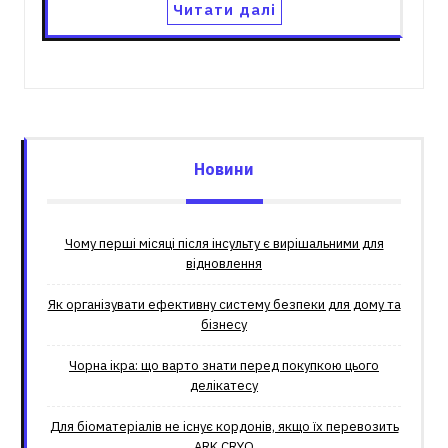
Читати далі
Новини
Чому перші місяці після інсульту є вирішальними для
відновлення
Як організувати ефективну систему безпеки для дому та
бізнесу
Чорна ікра: що варто знати перед покупкою цього
делікатесу
Для біоматеріалів не існує кордонів, якщо їх перевозить
ARK.CRYO