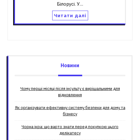
Білорусі. У…
Читати далі
Новини
Чому перші місяці після інсульту є вирішальними для
відновлення
Як організувати ефективну систему безпеки для дому та
бізнесу
Чорна ікра: що варто знати перед покупкою цього
делікатесу