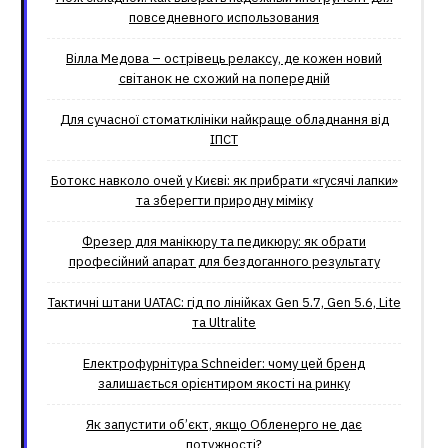
повседневного использования
Вілла Медова – острівець релаксу, де кожен новий
світанок не схожий на попередній
Для сучасної стоматклініки найкраще обладнання від
ІПСТ
Ботокс навколо очей у Києві: як прибрати «гусячі лапки»
та зберегти природну міміку
Фрезер для манікюру та педикюру: як обрати
професійний апарат для бездоганного результату
Тактичні штани UATAC: гід по лінійках Gen 5.7, Gen 5.6, Lite
та Ultralite
Електрофурнітура Schneider: чому цей бренд
залишається орієнтиром якості на ринку
Як запустити об’єкт, якщо Обленерго не дає
потужності?