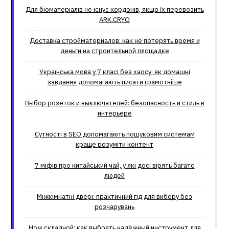
Для біоматеріалів не існує кордонів, якщо їх перевозить
ARK.CRYO
Доставка стройматериалов: как не потерять время и
деньги на строительной площадке
Українська мова у 7 класі без хаосу: як домашні
завдання допомагають писати грамотніше
Выбор розеток и выключателей: безопасность и стиль в
интерьере
Сутності в SEO допомагають пошуковим системам
краще розуміти контент
7 міфів про китайський чай, у які досі вірять багато
людей
Міжкімнатні двері: практичний гід для вибору без
розчарувань
Нож складной: как выбрать надёжный инструмент для