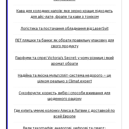
Кава для холодних напоїв: яке зерно краще підходить
для айс-лате, фрапе та кави з тоніком
Логістика та постачання обладнання від LaserSvit
ПЕТ пляшки та банки: як обрати правильну упаковку для
свого продукту
Парфуми та спреї Victoria’s Secret: у чому різниця і який
аромат обрати
Надійна та якісна мультспліт-система недорого – це
цілком реально з Climat.еxpert
Сухофрукти: користь, вибір і способи вживання для
щоденного раціону
Где купить умную колонку Алиса в Латвии с доставкой по
всей Европе
Види тахографів: аналогові, цифрові та смарт-