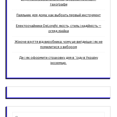
тахографи
Паяльник для дома: как выбрать первый инструмент
Електрочайники DeLonghi: якість, стиль і надійність —
огляд лінійки
Жіноче взуття від виробника: чому це вигідніше і як не
помилитися з вибором
Де і як оформити страховку для вʼїзду в Україну
іноземцю.