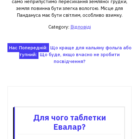
само неприпустимо пересихання земляної грудки,
земля повинна бути злегка вологою. Місце для
Пандануса має бути світлим, особливо взимку.
Category:
Відповіді
Навігація
Нас
Попередній:
Що краще для кальяну фольга або
тупний:
Що буде, якщо вчасно не зробити
записів
посвідчення?
Пов'язані записи
Для чого таблетки
Евалар?