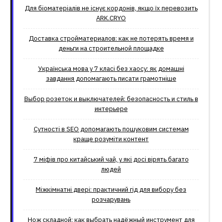
Для біоматеріалів не існує кордонів, якщо їх перевозить
ARK.CRYO
Доставка стройматериалов: как не потерять время и
деньги на строительной площадке
Українська мова у 7 класі без хаосу: як домашні
завдання допомагають писати грамотніше
Выбор розеток и выключателей: безопасность и стиль в
интерьере
Сутності в SEO допомагають пошуковим системам
краще розуміти контент
7 міфів про китайський чай, у які досі вірять багато
людей
Міжкімнатні двері: практичний гід для вибору без
розчарувань
Нож складной: как выбрать надёжный инструмент для