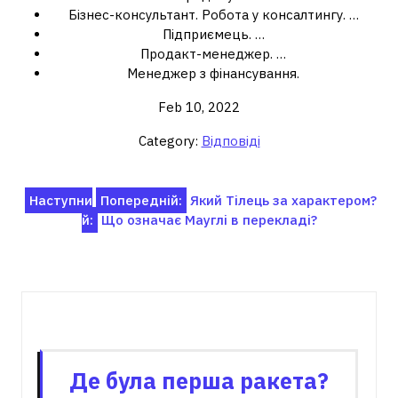
Бізнес-консультант. Робота у консалтингу. …
Підприємець. …
Продакт-менеджер. …
Менеджер з фінансування.
Feb 10, 2022
Category:
Відповіді
Навігація
Наступни
Попередній:
Який Тілець за характером?
й:
Що означає Мауглі в перекладі?
записів
Пов'язані записи
Де була перша ракета?