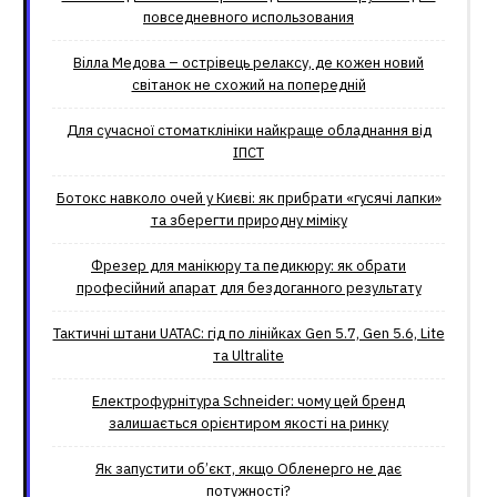
повседневного использования
Вілла Медова – острівець релаксу, де кожен новий
світанок не схожий на попередній
Для сучасної стоматклініки найкраще обладнання від
ІПСТ
Ботокс навколо очей у Києві: як прибрати «гусячі лапки»
та зберегти природну міміку
Фрезер для манікюру та педикюру: як обрати
професійний апарат для бездоганного результату
Тактичні штани UATAC: гід по лінійках Gen 5.7, Gen 5.6, Lite
та Ultralite
Електрофурнітура Schneider: чому цей бренд
залишається орієнтиром якості на ринку
Як запустити об’єкт, якщо Обленерго не дає
потужності?