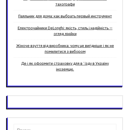
тахографи
Паяльник для дома: как выбрать первый инструмент
Електрочайники DeLonghi: якість, стиль і надійність —
огляд лінійки
Жіноче взуття від виробника: чому це вигідніше і як не
помилитися з вибором
Де і як оформити страховку для вʼїзду в Україну
іноземцю.