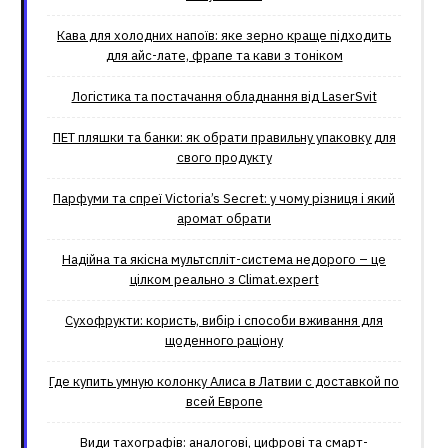
Кава для холодних напоїв: яке зерно краще підходить
для айс-лате, фрапе та кави з тоніком
Логістика та постачання обладнання від LaserSvit
ПЕТ пляшки та банки: як обрати правильну упаковку для
свого продукту
Парфуми та спреї Victoria’s Secret: у чому різниця і який
аромат обрати
Надійна та якісна мультспліт-система недорого – це
цілком реально з Climat.еxpert
Сухофрукти: користь, вибір і способи вживання для
щоденного раціону
Где купить умную колонку Алиса в Латвии с доставкой по
всей Европе
Види тахографів: аналогові, цифрові та смарт-