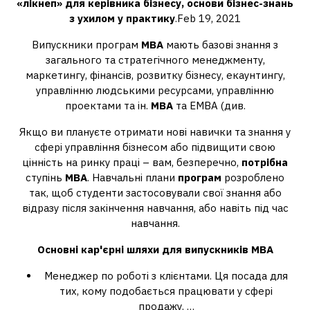
«лікнеп» для керівника бізнесу, основи бізнес-знань
з ухилом у практику
.Feb 19, 2021
Випускники програм
MBA
мають базові знання з
загального та стратегічного менеджменту,
маркетингу, фінансів, розвитку бізнесу, екаунтингу,
управлінню людськими ресурсами, управлінню
проектами та ін.
MBA
та EMBA (див.
Якщо ви плануєте отримати нові навички та знання у
сфері управління бізнесом або підвищити свою
цінність на ринку праці – вам, безперечно,
потрібна
ступінь
МВА
. Навчальні плани
програм
розроблено
так, щоб студенти застосовували свої знання або
відразу після закінчення навчання, або навіть під час
навчання.
Основні кар'єрні шляхи для випускників
MBA
Менеджер по роботі з клієнтами. Ця посада для
тих, кому подобається працювати у сфері
продажу. …