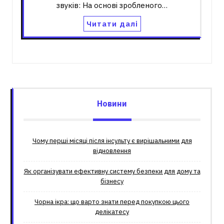
звуків: На основі зробленого…
Читати далі
Новини
Чому перші місяці після інсульту є вирішальними для
відновлення
Як організувати ефективну систему безпеки для дому та
бізнесу
Чорна ікра: що варто знати перед покупкою цього
делікатесу