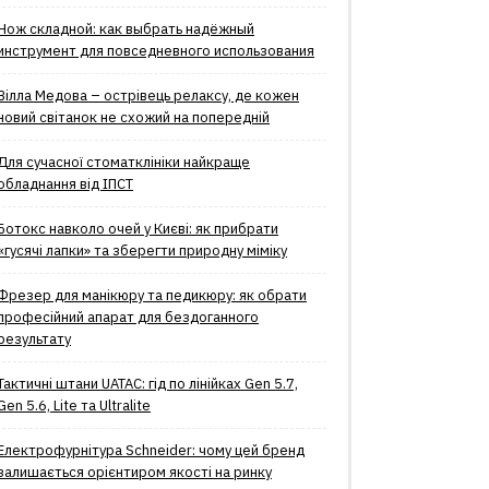
Нож складной: как выбрать надёжный
инструмент для повседневного использования
Вілла Медова – острівець релаксу, де кожен
новий світанок не схожий на попередній
Для сучасної стоматклініки найкраще
обладнання від ІПСТ
Ботокс навколо очей у Києві: як прибрати
«гусячі лапки» та зберегти природну міміку
Фрезер для манікюру та педикюру: як обрати
професійний апарат для бездоганного
результату
Тактичні штани UATAC: гід по лінійках Gen 5.7,
Gen 5.6, Lite та Ultralite
Електрофурнітура Schneider: чому цей бренд
залишається орієнтиром якості на ринку