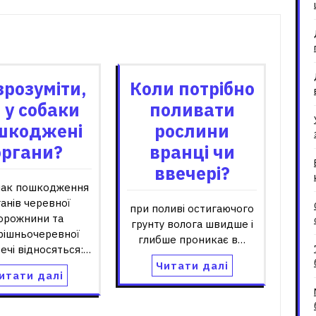
зані записи
зрозуміти,
Коли потрібно
 у собаки
поливати
шкоджені
рослини
органи?
вранці чи
ввечері?
нак пошкодження
анів черевної
при поливі остигаючого
орожнини та
грунту волога швидше і
рішньочеревної
глибше проникає в…
ечі відносяться:…
Читати далі
итати далі