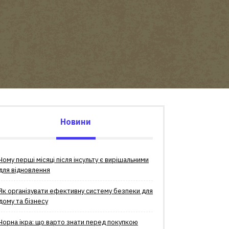
Новини
Чому перші місяці після інсульту є вирішальними
для відновлення
Як організувати ефективну систему безпеки для
дому та бізнесу
Чорна ікра: що варто знати перед покупкою