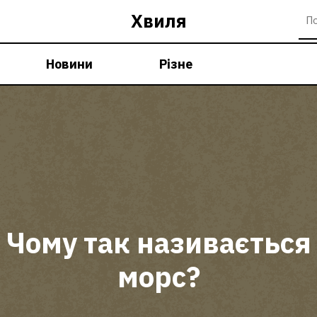
Хвиля
Новини
Різне
Чому так називається
морс?