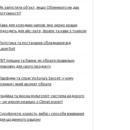
Як запустити об’єкт, якщо Обленерго не дає
потужності?
Кава для холодних напоїв: яке зерно краще
підходить для айс-лате, фрапе та кави з тоніком
Логістика та постачання обладнання від
LaserSvit
ПЕТ пляшки та банки: як обрати правильну
упаковку для свого продукту
Парфуми та спреї Victoria’s Secret: у чому
різниця і який аромат обрати
Надійна та якісна мультспліт-система недорого
– це цілком реально з Climat.еxpert
Сухофрукти: користь, вибір і способи вживання
для щоденного раціону