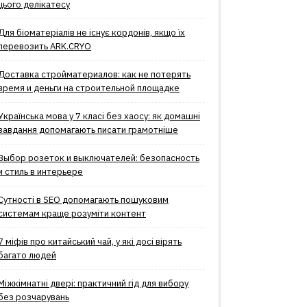
цього делікатесу
Для біоматеріалів не існує кордонів, якщо їх
перевозить ARK.CRYO
Доставка стройматериалов: как не потерять
время и деньги на строительной площадке
Українська мова у 7 класі без хаосу: як домашні
завдання допомагають писати грамотніше
Выбор розеток и выключателей: безопасность
и стиль в интерьере
Сутності в SEO допомагають пошуковим
системам краще розуміти контент
7 міфів про китайський чай, у які досі вірять
багато людей
Міжкімнатні двері: практичний гід для вибору
без розчарувань