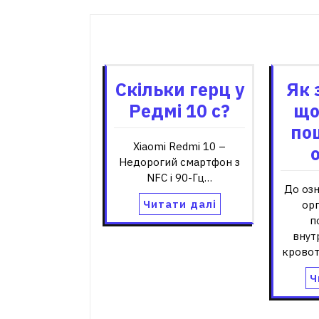
Пов'я
Скільки герц у
Як 
Редмі 10 с?
що
по
Xiaomi Redmi 10 –
Недорогий смартфон з
NFC і 90-Гц…
До оз
Читати далі
орг
п
внут
кровот
Ч