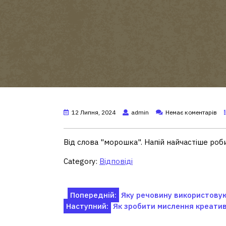
12 Липня, 2024
admin
Немає коментарів
Від слова "морошка". Напій найчастіше роб
Category:
Відповіді
Навігація
Попередній:
Яку речовину використовую
Наступний:
Як зробити мислення креати
записів