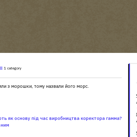
1 category
или з морошки, тому назвали його морс.
ть як основу під час виробництва коректора гамма?
вним