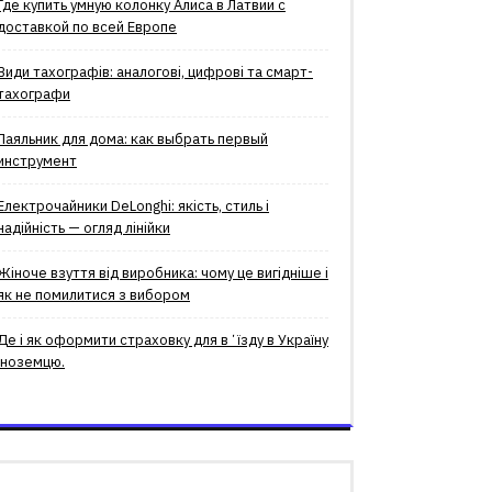
Где купить умную колонку Алиса в Латвии с
доставкой по всей Европе
Види тахографів: аналогові, цифрові та смарт-
тахографи
Паяльник для дома: как выбрать первый
инструмент
Електрочайники DeLonghi: якість, стиль і
надійність — огляд лінійки
Жіноче взуття від виробника: чому це вигідніше і
як не помилитися з вибором
Де і як оформити страховку для вʼїзду в Україну
іноземцю.