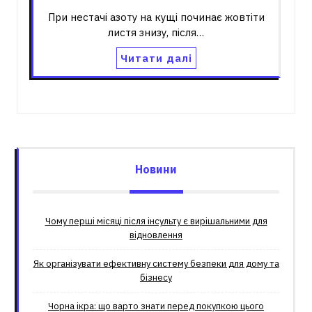
При нестачі азоту на кущі починає жовтіти
листя знизу, після…
Читати далі
Новини
Чому перші місяці після інсульту є вирішальними для
відновлення
Як організувати ефективну систему безпеки для дому та
бізнесу
Чорна ікра: що варто знати перед покупкою цього