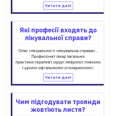
Читати далі
Які професії входять до
лікувальної справи?
Опис спеціальності «лікувальна справа»…
Професіонат лікар загальної
практики;терапевт;хірург;невролог;гінеколо
г;уролог;офтальмолог;отоларинголог;
Читати далі
Чим підгодувати троянди
жовтіють листя?