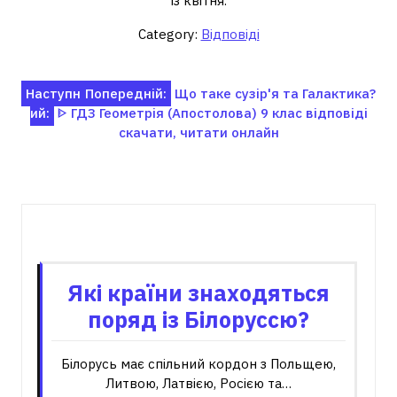
із квітня.
Category:
Відповіді
Навігація
Наступн
Попередній:
Що таке сузір'я та Галактика?
ий:
ᐈ ГДЗ Геометрія (Апостолова) 9 клас відповіді
записів
скачати, читати онлайн
Пов'язані записи
Які країни знаходяться
поряд із Білоруссю?
Білорусь має спільний кордон з Польщею,
Литвою, Латвією, Росією та…