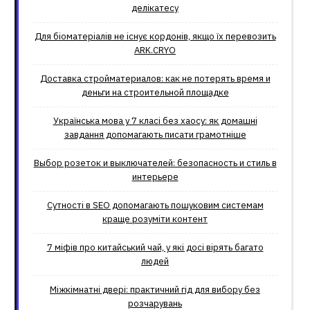
делікатесу
Для біоматеріалів не існує кордонів, якщо їх перевозить
ARK.CRYO
Доставка стройматериалов: как не потерять время и
деньги на строительной площадке
Українська мова у 7 класі без хаосу: як домашні
завдання допомагають писати грамотніше
Выбор розеток и выключателей: безопасность и стиль в
интерьере
Сутності в SEO допомагають пошуковим системам
краще розуміти контент
7 міфів про китайський чай, у які досі вірять багато
людей
Міжкімнатні двері: практичний гід для вибору без
розчарувань