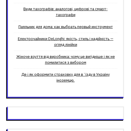
Види тахографів: аналогові, цифрові та смарт-
тахографи
Паяльник для дома: как выбрать первый инструмент
Електрочайники DeLonghi: якість, стиль і надійність —
огляд лінійки
Жіноче взуття від виробника: чому це вигідніше і як не
помилитися з вибором
Де і як оформити страховку для вʼїзду в Україну
іноземцю.