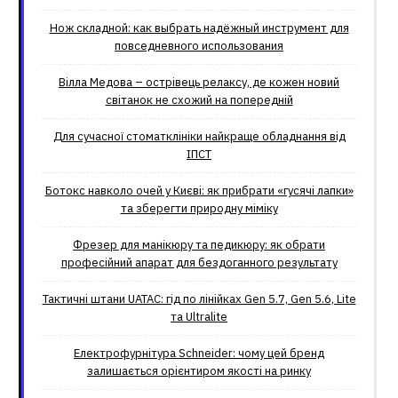
Нож складной: как выбрать надёжный инструмент для
повседневного использования
Вілла Медова – острівець релаксу, де кожен новий
світанок не схожий на попередній
Для сучасної стоматклініки найкраще обладнання від
ІПСТ
Ботокс навколо очей у Києві: як прибрати «гусячі лапки»
та зберегти природну міміку
Фрезер для манікюру та педикюру: як обрати
професійний апарат для бездоганного результату
Тактичні штани UATAC: гід по лінійках Gen 5.7, Gen 5.6, Lite
та Ultralite
Електрофурнітура Schneider: чому цей бренд
залишається орієнтиром якості на ринку