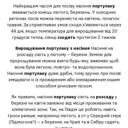
Найкращим часом для посіву насіння
портулаку
вважається кінець лютого, березень. У холодних
регіонах посів можна перенести на квітень, початок
травня. За сприятливих умов сходи з'являються через
44 дні, якщо температура для вирощування від 20
градусів тепла, сіянці
сходять
протягом 2 тижнів.
Вирощування портулаку з насіння
Насіння на
розсаду сіють у лютому – березні. Землю для
пророщування можна взяти будь-яку, важливо щоб
вона була легкою, повітро- та водопроникною.
Насіння
портулаку
дуже дрібні, тому зручно при посіві
змішувати їх із прожареним або знезараженим іншим
способом річковим піском.
Як правило, насіння
портулаку
сіють на
розсаду
у
березні чи квітні залежно від місця проживання та
кліматичної зони. Так, на Півдні це роблять навіть
трохи раніше, наприкінці лютого, а от у Середній смузі
(Підмосков'ї) – з березня, на Уралі та в Сибіру садять