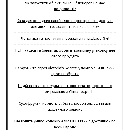
Як запустити об’єкт, якщо Обленерго не дає
потужності?
Кава для холодних напоїв: яке зерно краще підходить
для айс-лате, фрапе та кави з тоніком
Логістика та постачання обладнання від LaserSvit
ПЕТ пляшки та банки: як обрати правильну упаковку для
свого продукту
Парфуми та спреї Victoria’s Secret: у чому різниця і який
аромат обрати
Надійна та якісна мультспліт-система недорого – це
цілком реально з Climat.еxpert
Сухофрукти: користь, вибір і способи вживання для
щоденного раціону
Где купить умную колонку Алиса в Латвии с доставкой по
всей Европе