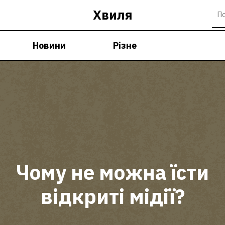
Хвиля
Новини
Різне
Чому не можна їсти
відкриті мідії?