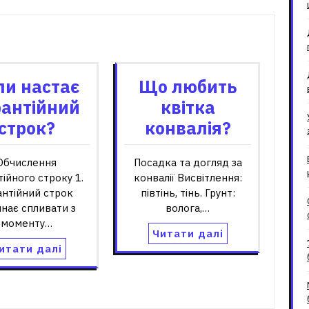
зані записи
ли настає
Що любить
рантійний
квітка
строк?
конвалія?
Обчислення
Посадка та догляд за
тійного строку 1.
конвалії Висвітлення:
антійний строк
півтінь, тінь. Грунт:
нає спливати з
волога,…
моменту…
Читати далі
итати далі