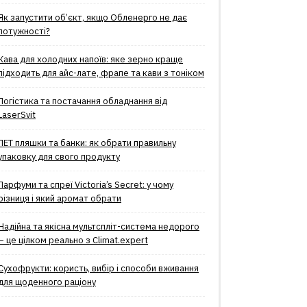
Як запустити об’єкт, якщо Обленерго не дає
потужності?
Кава для холодних напоїв: яке зерно краще
підходить для айс-лате, фрапе та кави з тоніком
Логістика та постачання обладнання від
LaserSvit
ПЕТ пляшки та банки: як обрати правильну
упаковку для свого продукту
Парфуми та спреї Victoria’s Secret: у чому
різниця і який аромат обрати
Надійна та якісна мультспліт-система недорого
– це цілком реально з Climat.еxpert
Сухофрукти: користь, вибір і способи вживання
для щоденного раціону