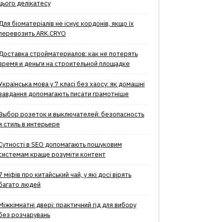
цього делікатесу
Для біоматеріалів не існує кордонів, якщо їх
перевозить ARK.CRYO
Доставка стройматериалов: как не потерять
время и деньги на строительной площадке
Українська мова у 7 класі без хаосу: як домашні
завдання допомагають писати грамотніше
Выбор розеток и выключателей: безопасность
и стиль в интерьере
Сутності в SEO допомагають пошуковим
системам краще розуміти контент
7 міфів про китайський чай, у які досі вірять
багато людей
Міжкімнатні двері: практичний гід для вибору
без розчарувань