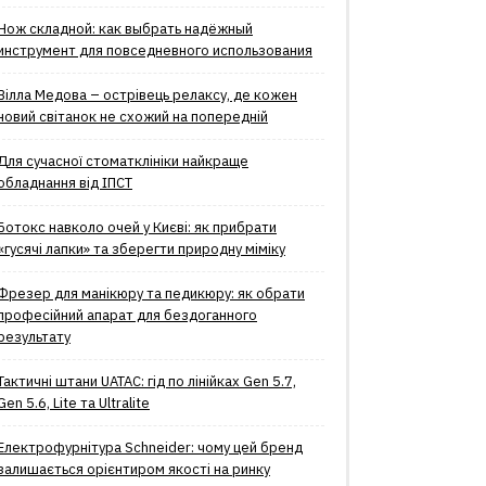
Нож складной: как выбрать надёжный
инструмент для повседневного использования
Вілла Медова – острівець релаксу, де кожен
новий світанок не схожий на попередній
Для сучасної стоматклініки найкраще
обладнання від ІПСТ
Ботокс навколо очей у Києві: як прибрати
«гусячі лапки» та зберегти природну міміку
Фрезер для манікюру та педикюру: як обрати
професійний апарат для бездоганного
результату
Тактичні штани UATAC: гід по лінійках Gen 5.7,
Gen 5.6, Lite та Ultralite
Електрофурнітура Schneider: чому цей бренд
залишається орієнтиром якості на ринку