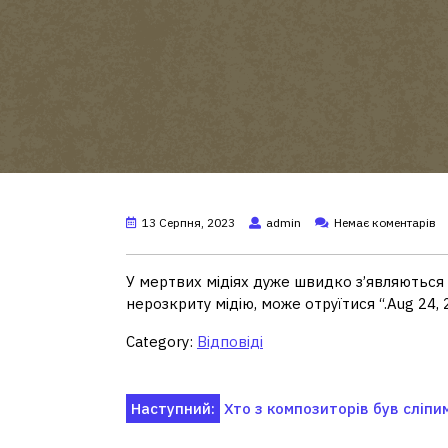
13 Серпня, 2023
admin
Немає коментарів
У мертвих мідіях дуже швидко з’являються рі
нерозкриту мідію, може отруїтися “.Aug 24,
Category:
Відповіді
Навігація
Наступний:
Хто з композиторів був сліпи