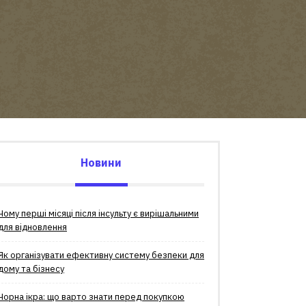
Новини
Чому перші місяці після інсульту є вирішальними
для відновлення
Як організувати ефективну систему безпеки для
дому та бізнесу
Чорна ікра: що варто знати перед покупкою