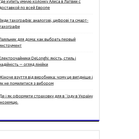
Где купить умную колонку Алиса в Латвии с
доставкой по всей Европе
Види тахографів: аналогові, цифрові та смарт-
тахографи
Паяльник для дома: как выбрать первый
инструмент
Електрочайники DeLonghi: якість, стиль і
надійність — огляд лінійки
Жіноче взуття від виробника: чому це вигідніше і
як не помилитися з вибором
Де і як оформити страховку для вʼїзду в Україну
іноземцю.