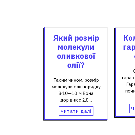
записів
Пов'я
Який розмір
Ко
молекули
га
оливкової
олії?
гаран
Таким чином, розмір
Гар
молекули олії порядку
почи
3∙10—10 м.Вона
дорівнює 2,8…
Ч
Читати далі