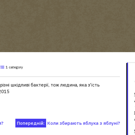
1 category
зні шкідливі бактерії, тож людина, яка з’їсть
 2015
м?
Попередній:
Коли збирають яблука з яблуні?