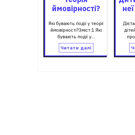
ймовірності?
неї
Які бувають події у теорії
Дієта
ймовірності?Зміст:1 Які
діте
бувають події у…
про
Читати далі
Ч