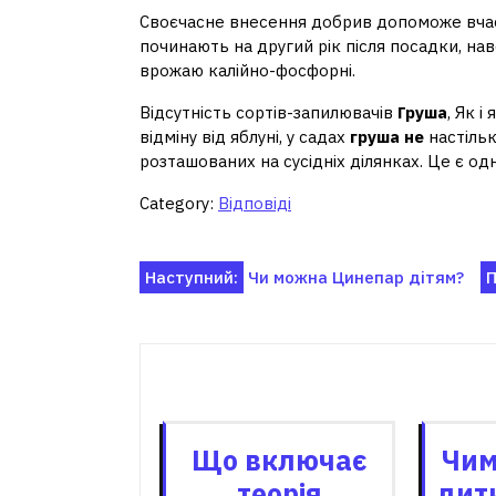
Своєчасне внесення добрив допоможе вчас
починають на другий рік після посадки, наве
врожаю калійно-фосфорні.
Відсутність сортів-запилювачів
Груша
, Як 
відміну від яблуні, у садах
груша не
настільк
розташованих на сусідніх ділянках. Це є од
Category:
Відповіді
Навігація
Наступний:
Чи можна Цинепар дітям?
П
записів
Пов'я
Що включає
Чим
теорія
дит