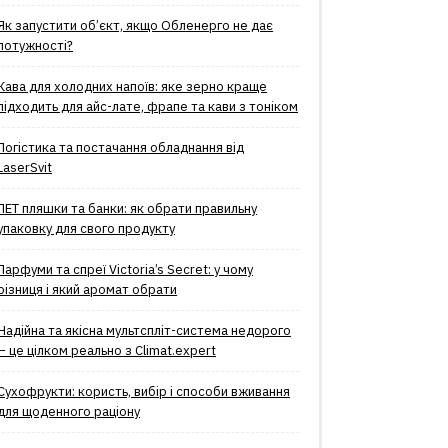
Як запустити об’єкт, якщо Обленерго не дає
потужності?
Кава для холодних напоїв: яке зерно краще
підходить для айс-лате, фрапе та кави з тоніком
Логістика та постачання обладнання від
LaserSvit
ПЕТ пляшки та банки: як обрати правильну
упаковку для свого продукту
Парфуми та спреї Victoria’s Secret: у чому
різниця і який аромат обрати
Надійна та якісна мультспліт-система недорого
– це цілком реально з Climat.еxpert
Сухофрукти: користь, вибір і способи вживання
для щоденного раціону