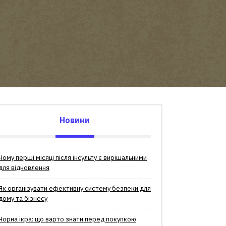
Новини
Чому перші місяці після інсульту є вирішальними
для відновлення
Як організувати ефективну систему безпеки для
дому та бізнесу
Чорна ікра: що варто знати перед покупкою