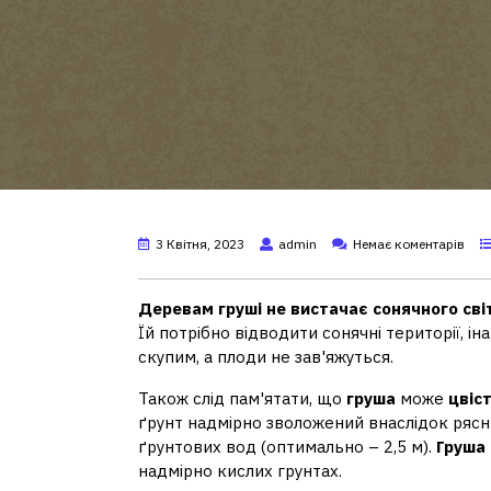
3 Квітня, 2023
admin
Немає коментарів
Деревам груші не вистачає сонячного сві
Їй потрібно відводити сонячні території, ін
скупим, а плоди не зав'яжуться.
Також слід пам'ятати, що
груша
може
цвіст
ґрунт надмірно зволожений внаслідок рясни
ґрунтових вод (оптимально – 2,5 м).
Груша
надмірно кислих грунтах.