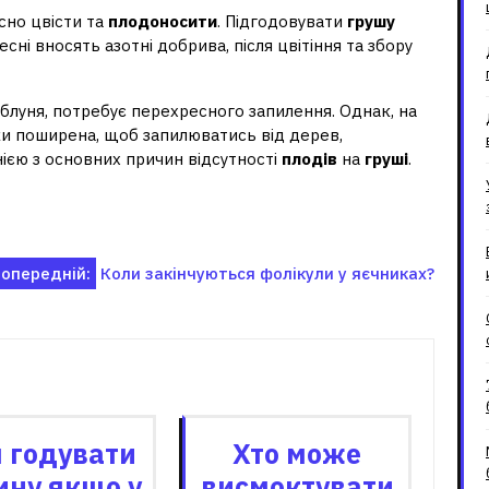
но цвісти та
плодоносити
. Підгодовувати
грушу
сні вносять азотні добрива, після цвітіння та збору
і яблуня, потребує перехресного запилення. Однак, на
и поширена, щоб запилюватись від дерев,
нією з основних причин відсутності
плодів
на
груші
.
опередній:
Коли закінчуються фолікули у яєчниках?
зані записи
 годувати
Хто може
ину якщо у
висмоктувати