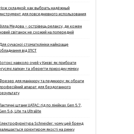
Нож складной: как выбрать надёжный
инструмент для повседневного использования
Вілла Медова – острівець релаксу, де кожен
новий світанок не схожий на попередній
Для сучасної стоматклініки найкраще
обладнання від ІПСТ
Ботокс навколо очей у Києві: як прибрати
«гусячі лапки» та зберегти природну міміку
Фрезер для манікюру та педикюру: як обрати
професійний апарат для бездоганного
результату
Тактичні штани UATAC: гід по лінійках Gen 5.7,
Gen 5.6, Lite та Ultralite
Електрофурнітура Schneider: чому цей бренд
залишається орієнтиром якості на ринку