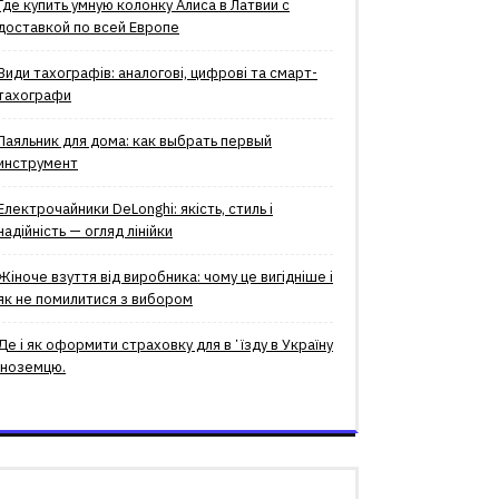
Где купить умную колонку Алиса в Латвии с
доставкой по всей Европе
Види тахографів: аналогові, цифрові та смарт-
тахографи
Паяльник для дома: как выбрать первый
инструмент
Електрочайники DeLonghi: якість, стиль і
надійність — огляд лінійки
Жіноче взуття від виробника: чому це вигідніше і
як не помилитися з вибором
Де і як оформити страховку для вʼїзду в Україну
іноземцю.