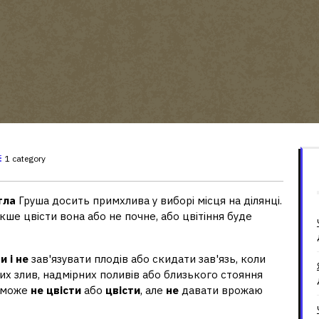
1 category
тла
Груша досить примхлива у виборі місця на ділянці.
акше цвісти вона або не почне, або цвітіння буде
и і не
зав'язувати плодів або скидати зав'язь, коли
х злив, надмірних поливів або близького стояння
може
не цвісти
або
цвісти
, але
не
давати врожаю