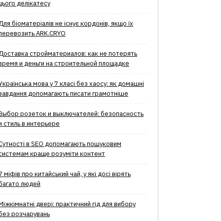
цього делікатесу
Для біоматеріалів не існує кордонів, якщо їх
перевозить ARK.CRYO
Доставка стройматериалов: как не потерять
время и деньги на строительной площадке
Українська мова у 7 класі без хаосу: як домашні
завдання допомагають писати грамотніше
Выбор розеток и выключателей: безопасность
и стиль в интерьере
Сутності в SEO допомагають пошуковим
системам краще розуміти контент
7 міфів про китайський чай, у які досі вірять
багато людей
Міжкімнатні двері: практичний гід для вибору
без розчарувань