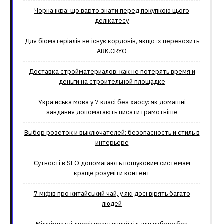
Чорна ікра: що варто знати перед покупкою цього
делікатесу
Для біоматеріалів не існує кордонів, якщо їх перевозить
ARK.CRYO
Доставка стройматериалов: как не потерять время и
деньги на строительной площадке
Українська мова у 7 класі без хаосу: як домашні
завдання допомагають писати грамотніше
Выбор розеток и выключателей: безопасность и стиль в
интерьере
Сутності в SEO допомагають пошуковим системам
краще розуміти контент
7 міфів про китайський чай, у які досі вірять багато
людей