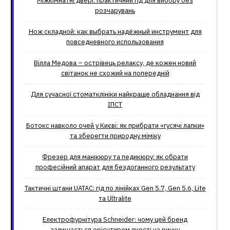
Міжкімнатні двері: практичний гід для вибору без
розчарувань
Нож складной: как выбрать надёжный инструмент для
повседневного использования
Вілла Медова – острівець релаксу, де кожен новий
світанок не схожий на попередній
Для сучасної стоматклініки найкраще обладнання від
ІПСТ
Ботокс навколо очей у Києві: як прибрати «гусячі лапки»
та зберегти природну міміку
Фрезер для манікюру та педикюру: як обрати
професійний апарат для бездоганного результату
Тактичні штани UATAC: гід по лінійках Gen 5.7, Gen 5.6, Lite
та Ultralite
Електрофурнітура Schneider: чому цей бренд
залишається орієнтиром якості на ринку