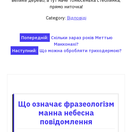
велике дерево, а тут наче тонюсенька стеблинка,
прямо ниточка!
Category:
Відповіді
Навігація
Попередній:
Скільки зараз років Меттью
Макконахі?
записів
Наступний:
Що можна обробляти триходермою?
Пов'язані записи
Що означає фразеологізм
манна небесна
повідомлення