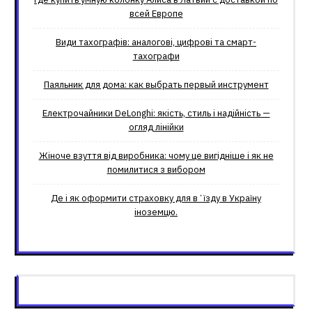
всей Европе
Види тахографів: аналогові, цифрові та смарт-
тахографи
Паяльник для дома: как выбрать первый инструмент
Електрочайники DeLonghi: якість, стиль і надійність —
огляд лінійки
Жіноче взуття від виробника: чому це вигідніше і як не
помилитися з вибором
Де і як оформити страховку для вʼїзду в Україну
іноземцю.