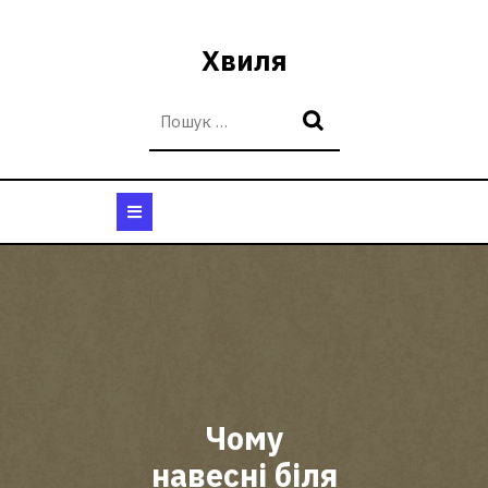
Перейти
до
Хвиля
вмісту
Кнопка
Відкрити
Чому
навесні біля