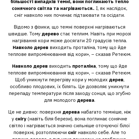
більшості випадків темні, вони поглинають тепло
сонячного світла та нагріваються.
. І, як наслідок,
сніг навколо них починає підтаювати та осідати.
Відомо з фізики, що темні поверхні нагріваються
швидше. Тому
дерево
стає теплим. Навіть при морозі
нагрівання кори може досягати 20 градусів тепла.
Навколо дерев
виходить проталіна, тому що йде
теплове випромінювання від кори», – сказав Ретеюм.
Навколо дерев
виходить
проталіна
, тому що йде
теплове випромінювання від кори», – сказав Ретеюм.
Щоб уникнути перегріву кори у молодих
дерев
,
особливо плодових, їх білять. Це дозволяє уникнути
перепаду температури після заходу сонця, що згубно
для молодого
дерева
.
Це не дивно: поверхня
дерева
набагато темніше, ніж
у
снігу
(навіть біля берези), вона поглинає сонячне
світло і нагрівається значно сильніше оточуючої білої
поверхні, розтоплюючи
сніг
навколо себе. Але то