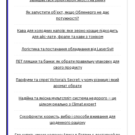
Як запустити об’єкт, якщо Обленерго не дає
потужності?
Кава для холодних напоїв: яке зерно краще підходить
для айс-лате, фрапе та кави з тоніком
Логістика та постачання обладнання від LaserSvit
ПЕТ пляшки та банки: як обрати правильну упаковку для
свого продукту
Парфуми та спреї Victoria’s Secret: у чому різниця і який
аромат обрати
Надійна та якісна мультспліт-система недорого – це
цілком реально з Climat.еxpert
Сухофрукти: користь, вибір і способи вживання для
щоденного раціону
Где купить умную колонку Алиса в Латвии с доставкой по