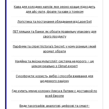
Кава для холодних напоїв: яке зерно краще підходить
для айс-лате, фрапе та кави з тоніком
Логістика та постачання обладнання від LaserSvit
ПЕТ пляшки та банки: як обрати правильну упаковку для
свого продукту
Парфуми та спреї Victoria’s Secret: у чому різниця і який
аромат обрати
Надійна та якісна мультспліт-система недорого – це
цілком реально з Climat.еxpert
Сухофрукти: користь, вибір і способи вживання для
щоденного раціону
Где купить умную колонку Алиса в Латвии с доставкой по
всей Европе
Види тахографів: аналогові, цифрові та смарт-