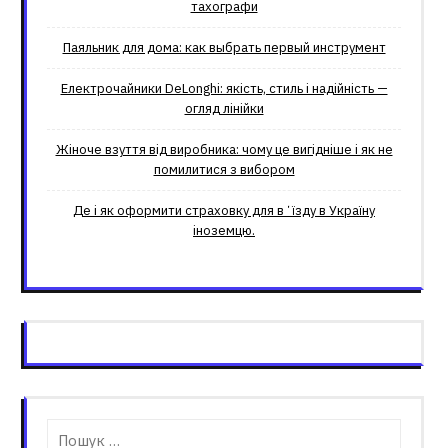
тахографи
Паяльник для дома: как выбрать первый инструмент
Електрочайники DeLonghi: якість, стиль і надійність —
огляд лінійки
Жіноче взуття від виробника: чому це вигідніше і як не
помилитися з вибором
Де і як оформити страховку для вʼїзду в Україну
іноземцю.