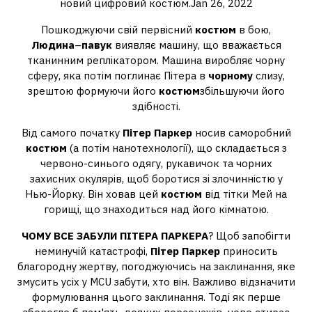
новий цифровий костюм.Jan 26, 2022
Пошкоджуючи свій первісний
костюм
в бою,
Людина
–
павук
виявляє машину, що вважається
тканинним реплікатором. Машина виробляє чорну
сферу, яка потім поглинає Пітера в
чорному
слизу,
зрештою формуючи його
костюм
збільшуючи його
здібності.
Від самого початку
Пітер Паркер
носив саморобний
костюм
(а потім нанотехнології), що складається з
червоно-синього одягу, рукавичок та чорних
захисних окулярів, щоб боротися зі злочинністю у
Нью-Йорку. Він ховав цей
костюм
від тітки Мей на
горищі, що знаходиться над його кімнатою.
ЧОМУ ВСЕ ЗАБУЛИ ПІТЕРА ПАРКЕРА
? Щоб запобігти
неминучій катастрофі,
Пітер Паркер
приносить
благородну жертву, погоджуючись на заклинання, яке
змусить усіх у MCU забути, хто він. Важливо відзначити
формулювання цього заклинання. Тоді як перше