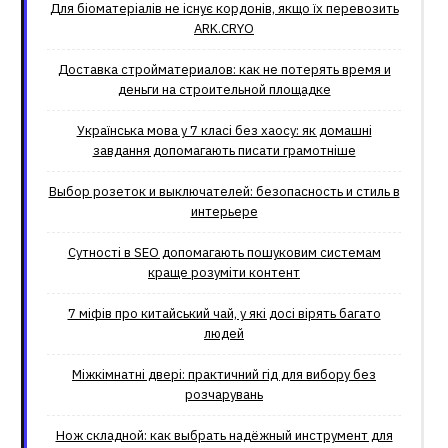
Для біоматеріалів не існує кордонів, якщо їх перевозить
ARK.CRYO
Доставка стройматериалов: как не потерять время и
деньги на строительной площадке
Українська мова у 7 класі без хаосу: як домашні
завдання допомагають писати грамотніше
Выбор розеток и выключателей: безопасность и стиль в
интерьере
Сутності в SEO допомагають пошуковим системам
краще розуміти контент
7 міфів про китайський чай, у які досі вірять багато
людей
Міжкімнатні двері: практичний гід для вибору без
розчарувань
Нож складной: как выбрать надёжный инструмент для