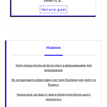
ємність із…
Читати далі
Новини
Чому перші місяці після інсульту є вирішальними для
відновлення
Як організувати ефективну систему безпеки для дому та
бізнесу
Чорна ікра: що варто знати перед покупкою цього
делікатесу