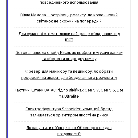
повседневного использования
Вілла Медова – острівець релаксу, де кожен новий
світанок не схожий на попередній
Для сучасної стоматклініки найкраще обладнання від
ІПСТ
Ботокс навколо очей у Києві: як прибрати «гусячі лапки»
та зберегти природну міміку
Фрезер для манікюру та педикюру: як обрати
професійний апарат для бездоганного результату
Тактичні штани UATAC: гід по лінійках Gen 5.7, Gen 5.6, Lite
та Ultralite
Електрофурнітура Schneider: чому цей бренд
залишається орієнтиром якості на ринку
Як запустити об’єкт, якщо Обленерго не дає
потужності?