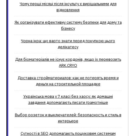
Чому перші місяці після інсульту є вирішальними для
відновлення
Як організувати ефективну систему безпеки для дому та
бізнесу
Чорна ікра: що варто знати перед покупкою цього
делікатесу
Для біоматеріалів не існує кордонів, якщо їх перевозить
ARK.CRYO
Доставка стройматериалов: как не потерять время и
деньги на строительной площадке
Українська мова у 7 класі без хаосу: як домашні
завдання допомагають писати грамотніше
Выбор розеток и выключателей: безопасность и стиль в
интерьере
Сутності в SEO допомагають пошуковим системам