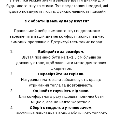
У Perlinka можна знайти зимове взуття дитяче для
будь-якого віку та стилю. Тут представлені моделі, які
чудово поєднують якість, функціональність і дизайн.
Як обрати ідеальну пару взуття?
Правильний вибір зимового взуття допоможе
забезпечити вашій дитині комфорт і захист під час
зимових прогулянок. Дотримуйтесь таких порад:
Вибирайте за розміром.
Взуття повинно бути на 1–1,5 см більше за
довжину стопи, щоб залишити місце для теплих
шкарпеток.
Перевіряйте матеріали.
Натуральні матеріали забезпечують краще
утримання тепла та довговічність.
Оцінюйте гнучкість підошви.
Для комфортного руху підошва повинна бути
міцною, але не надто жорсткою.
Оберіть модель з утеплювачем.
Внутрішня підкладка з вовни або іншого теплого