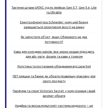
Тактичні штани UATAC: гід по лінійках Gen 5.7, Gen 5.6, Lite
та Ultralite
Електрофурнітура Schneider: чому цей бренд
залишається орієнтиром якості на ринку
Як запустити об’єкт, якщо Обленерго не дає
потужності?
Кава для холодних напоїв: яке зерно краще підходить
для айс-лате, фрапе та кави з тоніком
Логістика та постачання обладнання від LaserSvit
ПЕТ пляшки та банки: як обрати правильну упаковку для
свого продукту
Парфуми та спреї Victoria’s Secret: у чому різниця і який
аромат обрати
Надійна та якісна мультспліт-система недорого – це