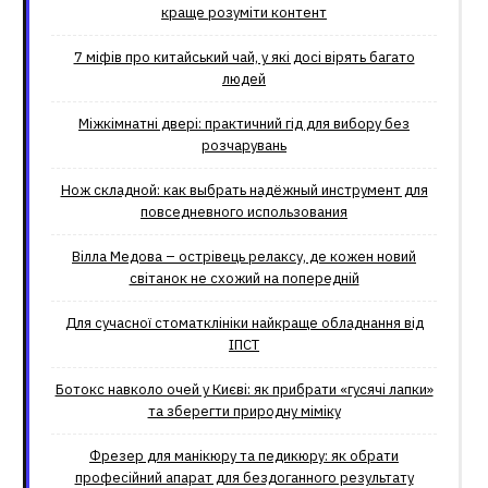
краще розуміти контент
7 міфів про китайський чай, у які досі вірять багато
людей
Міжкімнатні двері: практичний гід для вибору без
розчарувань
Нож складной: как выбрать надёжный инструмент для
повседневного использования
Вілла Медова – острівець релаксу, де кожен новий
світанок не схожий на попередній
Для сучасної стоматклініки найкраще обладнання від
ІПСТ
Ботокс навколо очей у Києві: як прибрати «гусячі лапки»
та зберегти природну міміку
Фрезер для манікюру та педикюру: як обрати
професійний апарат для бездоганного результату