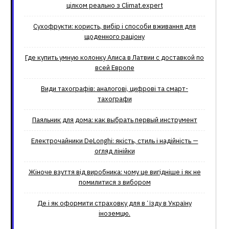
цілком реально з Climat.еxpert
Сухофрукти: користь, вибір і способи вживання для
щоденного раціону
Где купить умную колонку Алиса в Латвии с доставкой по
всей Европе
Види тахографів: аналогові, цифрові та смарт-
тахографи
Паяльник для дома: как выбрать первый инструмент
Електрочайники DeLonghi: якість, стиль і надійність —
огляд лінійки
Жіноче взуття від виробника: чому це вигідніше і як не
помилитися з вибором
Де і як оформити страховку для вʼїзду в Україну
іноземцю.