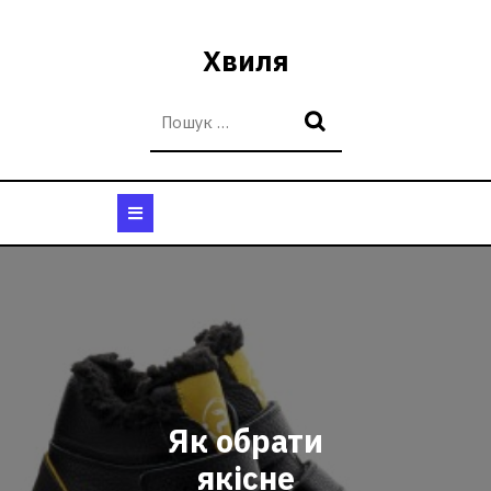
Перейти
до
Хвиля
вмісту
Кнопка
Відкрити
Як обрати
якісне