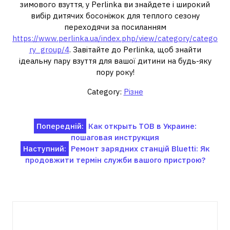
зимового взуття, у Perlinka ви знайдете і широкий
вибір дитячих босоніжок для теплого сезону
переходячи за посиланням
https://www.perlinka.ua/index.php/view/category/catego
ry_group/4
. Завітайте до Perlinka, щоб знайти
ідеальну пару взуття для вашої дитини на будь-яку
пору року!
Category:
Різне
Навігація
Попередній:
Как открыть ТОВ в Украине:
пошаговая инструкция
записів
Наступний:
Ремонт зарядних станцій Bluetti: Як
продовжити термін служби вашого пристрою?
Пов'язані записи