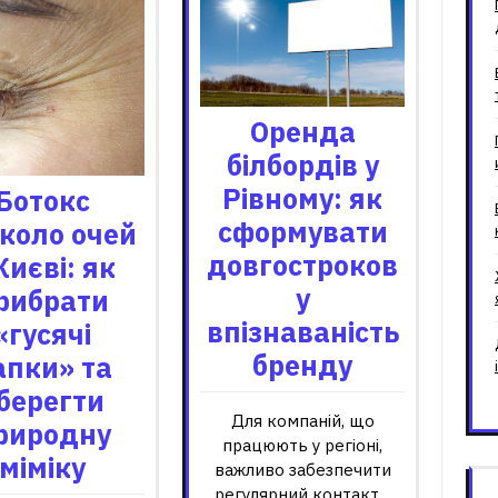
Оренда
білбордів у
Рівному: як
Ботокс
сформувати
коло очей
довгостроков
Києві: як
у
рибрати
впізнаваність
«гусячі
бренду
апки» та
берегти
Для компаній, що
риродну
працюють у регіоні,
міміку
важливо забезпечити
регулярний контакт…