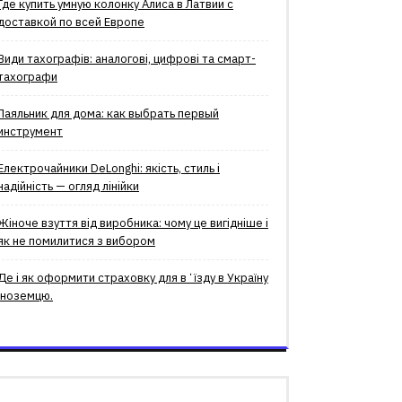
Где купить умную колонку Алиса в Латвии с
доставкой по всей Европе
Види тахографів: аналогові, цифрові та смарт-
тахографи
Паяльник для дома: как выбрать первый
инструмент
Електрочайники DeLonghi: якість, стиль і
надійність — огляд лінійки
Жіноче взуття від виробника: чому це вигідніше і
як не помилитися з вибором
Де і як оформити страховку для вʼїзду в Україну
іноземцю.