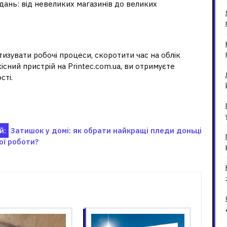
вдань: від невеликих магазинів до великих
 ключ до ефективності
зувати робочі процеси, скоротити час на облік
сний пристрій на Printec.com.ua, ви отримуєте
сті.
й:
Затишок у домі: як обрати найкращі пледи доньці
ої роботи?
зані записи