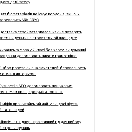
цього делікатесу
Для біоматеріалів не існує кордонів, якщо їх
перевозить ARK.CRYO
Доставка стройматериалов: как не потерять
время и деньги на строительной площадке
Українська мова у 7 класі без хаосу: як домашні
завдання допомагають писати грамотніше
Выбор розеток и выключателей: безопасность
и стиль в интерьере
Сутності в SEO допомагають пошуковим
системам краще розуміти контент
7 міфів про китайський чай, у які досі вірять
багато людей
Міжкімнатні двері: практичний гід для вибору
без розчарувань