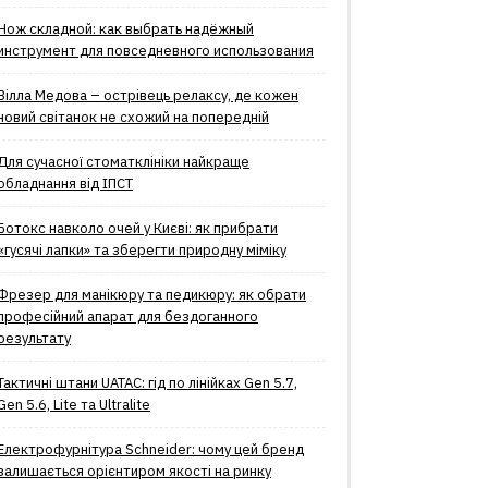
Нож складной: как выбрать надёжный
инструмент для повседневного использования
Вілла Медова – острівець релаксу, де кожен
новий світанок не схожий на попередній
Для сучасної стоматклініки найкраще
обладнання від ІПСТ
Ботокс навколо очей у Києві: як прибрати
«гусячі лапки» та зберегти природну міміку
Фрезер для манікюру та педикюру: як обрати
професійний апарат для бездоганного
результату
Тактичні штани UATAC: гід по лінійках Gen 5.7,
Gen 5.6, Lite та Ultralite
Електрофурнітура Schneider: чому цей бренд
залишається орієнтиром якості на ринку