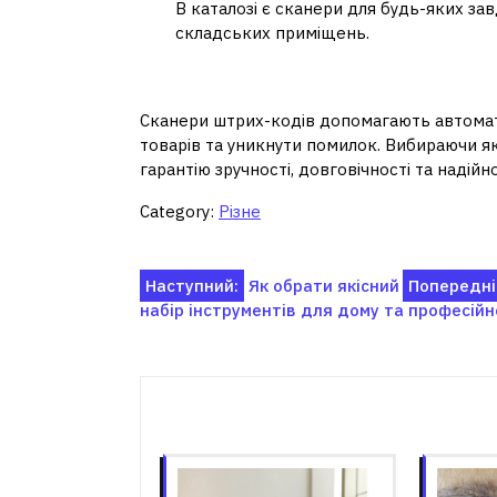
В каталозі є сканери для будь-яких за
складських приміщень.
Сканери штрих-кодів –
Сканери штрих-кодів допомагають автомати
товарів та уникнути помилок. Вибираючи які
гарантію зручності, довговічності та надійно
Category:
Різне
Навігація
Наступний:
Як обрати якісний
Попередні
набір інструментів для дому та професійн
записів
Пов'я