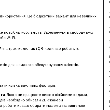
 використання. Це бюджетний варіант для невеликих
де потрібна мобільність. Забезпечують свободу руху
бо Wi-Fi.
йні штрих-коди, так і QR-коди, що робить їх
тів для швидкого обслуговування клієнтів.
ий сканер?
вати кілька важливих факторів:
ати
. Якщо ви працюєте лише з лінійними кодами,
одів необхідно обирати 2D-сканери.
ної роботи краще обирати моделі з підвищеною