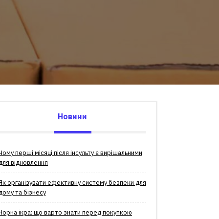
Новини
Чому перші місяці після інсульту є вирішальними
для відновлення
Як організувати ефективну систему безпеки для
дому та бізнесу
Чорна ікра: що варто знати перед покупкою