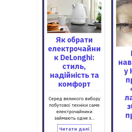
Як обрати
електрочайни
к DeLonghi:
нав
стиль,
у 
надійність та
п
комфорт
л
Серед великого вибору
з
побутової техніки саме
електрочайники
п
займають одне з…
Читати далі