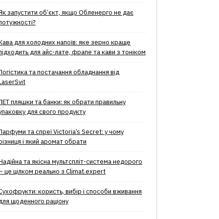
Як запустити об’єкт, якщо Обленерго не дає
потужності?
Кава для холодних напоїв: яке зерно краще
підходить для айс-лате, фрапе та кави з тоніком
Логістика та постачання обладнання від
LaserSvit
ПЕТ пляшки та банки: як обрати правильну
упаковку для свого продукту
Парфуми та спреї Victoria’s Secret: у чому
різниця і який аромат обрати
Надійна та якісна мультспліт-система недорого
– це цілком реально з Climat.еxpert
Сухофрукти: користь, вибір і способи вживання
для щоденного раціону