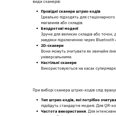
види сканерів:
Провідні сканери штрих-кодів
Ідеально підходять для стаціонарного
магазинів або складів.
Бездротові моделі
Зручні для великих складів або точок, 
завдяки підключенню через Bluetooth а
2D-сканери
Вони можуть зчитувати як звичайні ліні
універсальними.
Настільні сканери
Використовуються на касах супермарке
Як обрати правильн
При виборі сканера штрих-кодів слід враху
Тип штрих-кодів, які потрібно зчитув
підійдуть стандартні моделі. Для QR-к
Частота використання
. Для інтенсив