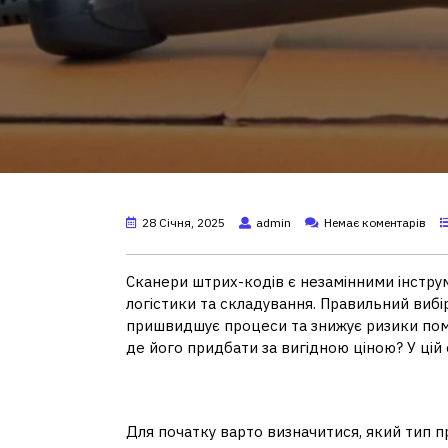
28 Січня, 2025
admin
Немає коментарів
Сканери штрих-кодів є незамінними інструме
логістики та складування. Правильний вибі
пришвидшує процеси та знижує ризики поми
де його придбати за вигідною ціною? У цій 
Основні види скане
Для початку варто визначитися, який тип 