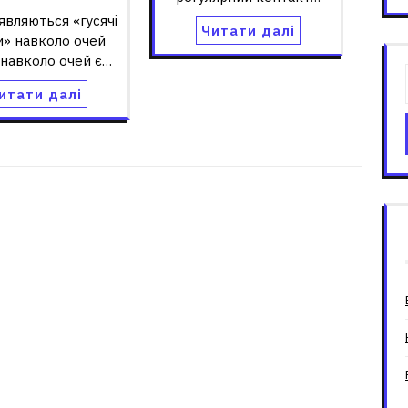
'являються «гусячі
Читати далі
и» навколо очей
 навколо очей є…
итати далі