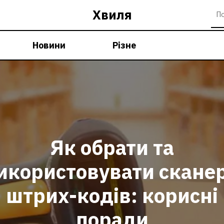
Хвиля
Новини
Різне
Як обрати та
икористовувати скане
штрих-кодів: корисні
поради