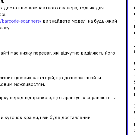
я.
ах достатньо компактного сканера, тоді як для
ої.
a/barcode-scanners/
ви знайдете моделі на будь-який
ласу.
rintec.com.ua?
йті має низку переваг, які відчутно виділяють його
різних цінових категорій, що дозволяє знайти
нсовим можливостям.
рку перед відправкою, що гарантує їх справність та
 куточок країни, і він буде доставлений