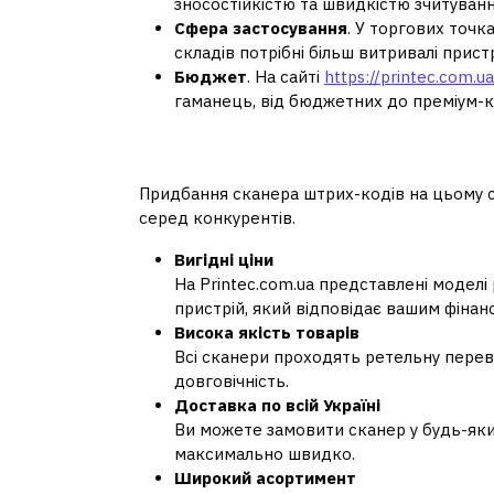
зносостійкістю та швидкістю зчитуванн
Сфера застосування
. У торгових точк
складів потрібні більш витривалі пристр
Бюджет
. На сайті
https://printec.com.u
гаманець, від бюджетних до преміум-к
Чому варто обрати P
Придбання сканера штрих-кодів на цьому са
серед конкурентів.
Вигідні ціни
На Printec.com.ua представлені моделі 
пристрій, який відповідає вашим фіна
Висока якість товарів
Всі сканери проходять ретельну переві
довговічність.
Доставка по всій Україні
Ви можете замовити сканер у будь-який
максимально швидко.
Широкий асортимент