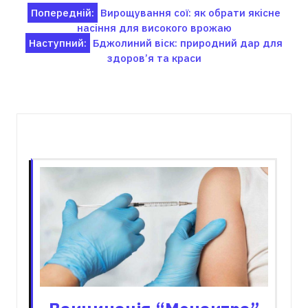
Навігація
Попередній:
Вирощування сої: як обрати якісне
насіння для високого врожаю
записів
Наступний:
Бджолиний віск: природний дар для
здоров’я та краси
Пов'язані записи