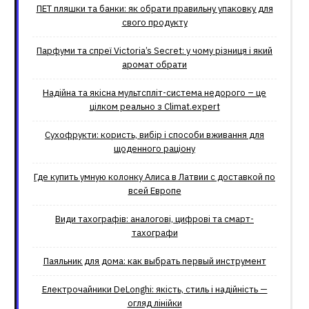
ПЕТ пляшки та банки: як обрати правильну упаковку для
свого продукту
Парфуми та спреї Victoria’s Secret: у чому різниця і який
аромат обрати
Надійна та якісна мультспліт-система недорого – це
цілком реально з Climat.еxpert
Сухофрукти: користь, вибір і способи вживання для
щоденного раціону
Где купить умную колонку Алиса в Латвии с доставкой по
всей Европе
Види тахографів: аналогові, цифрові та смарт-
тахографи
Паяльник для дома: как выбрать первый инструмент
Електрочайники DeLonghi: якість, стиль і надійність —
огляд лінійки