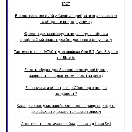
ІПСТ
Ботокс навколо очей у Києві: як прибрати «гусячі лапки»
та зберегти природну міміку
Фрезер для манікюру та педикюру: як обрати
професійний апарат для бездоганного результату
Тактичні штани UATAC: гід по лінійках Gen 5.7, Gen 5.6, Lite
та Ultralite
Електрофурнітура Schneider: чому цей бренд
залишається орієнтиром якості на ринку
Як запустити об’єкт, якщо Обленерго не дає
потужності?
Кава для холодних напоїв: яке зерно краще підходить
для айс-лате, фрапе та кави з тоніком
Логістика та постачання обладнання від LaserSvit