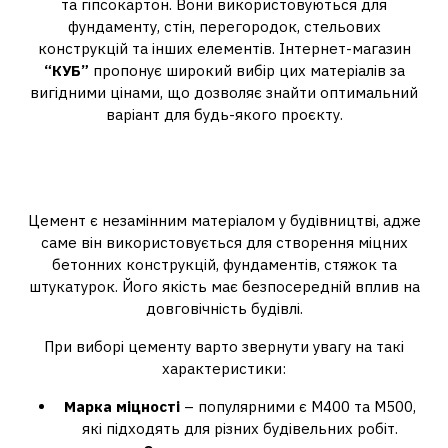
та гіпсокартон. Вони використовуються для
фундаменту, стін, перегородок, стельових
конструкцій та інших елементів. Інтернет-магазин
“КУБ”
пропонує широкий вибір цих матеріалів за
вигідними цінами, що дозволяє знайти оптимальний
варіант для будь-якого проєкту.
Як вибрати цемент: основні
критерії
Цемент є незамінним матеріалом у будівництві, адже
саме він використовується для створення міцних
бетонних конструкцій, фундаментів, стяжок та
штукатурок. Його якість має безпосередній вплив на
довговічність будівлі.
При виборі цементу варто звернути увагу на такі
характеристики:
Марка міцності
– популярними є М400 та М500,
які підходять для різних будівельних робіт.