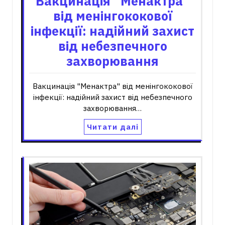
Вакцинація “Менактра”
від менінгококової
інфекції: надійний захист
від небезпечного
захворювання
Вакцинація "Менактра" від менінгококової
інфекції: надійний захист від небезпечного
захворювання…
Читати далі