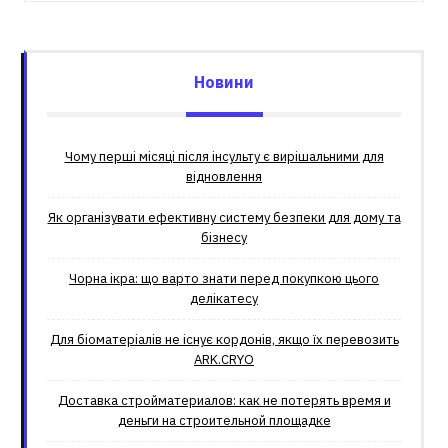
Новини
Чому перші місяці після інсульту є вирішальними для
відновлення
Як організувати ефективну систему безпеки для дому та
бізнесу
Чорна ікра: що варто знати перед покупкою цього
делікатесу
Для біоматеріалів не існує кордонів, якщо їх перевозить
ARK.CRYO
Доставка стройматериалов: как не потерять время и
деньги на строительной площадке