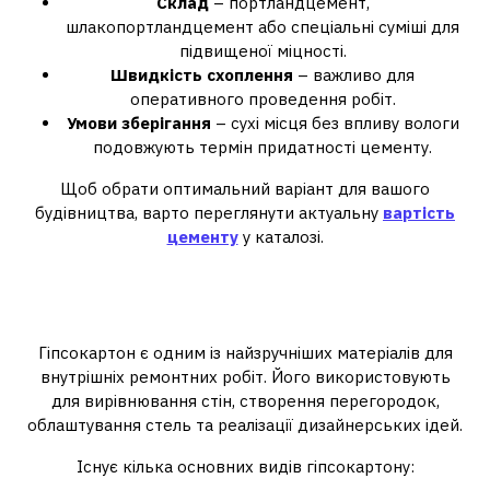
Склад
– портландцемент,
шлакопортландцемент або спеціальні суміші для
підвищеної міцності.
Швидкість схоплення
– важливо для
оперативного проведення робіт.
Умови зберігання
– сухі місця без впливу вологи
подовжують термін придатності цементу.
Щоб обрати оптимальний варіант для вашого
будівництва, варто переглянути актуальну
вартість
цементу
у каталозі.
Гіпсокартон: переваги та
особливості
Гіпсокартон є одним із найзручніших матеріалів для
внутрішніх ремонтних робіт. Його використовують
для вирівнювання стін, створення перегородок,
облаштування стель та реалізації дизайнерських ідей.
Існує кілька основних видів гіпсокартону: