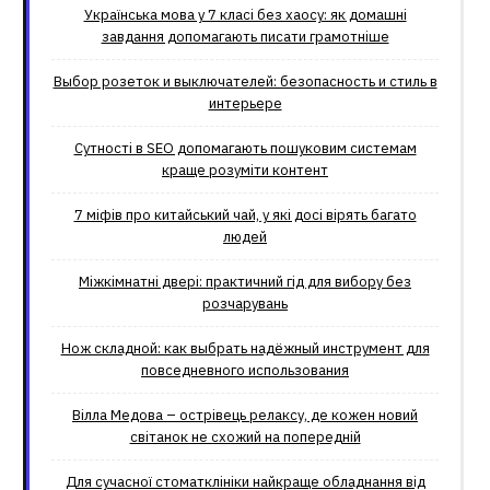
Українська мова у 7 класі без хаосу: як домашні
завдання допомагають писати грамотніше
Выбор розеток и выключателей: безопасность и стиль в
интерьере
Сутності в SEO допомагають пошуковим системам
краще розуміти контент
7 міфів про китайський чай, у які досі вірять багато
людей
Міжкімнатні двері: практичний гід для вибору без
розчарувань
Нож складной: как выбрать надёжный инструмент для
повседневного использования
Вілла Медова – острівець релаксу, де кожен новий
світанок не схожий на попередній
Для сучасної стоматклініки найкраще обладнання від