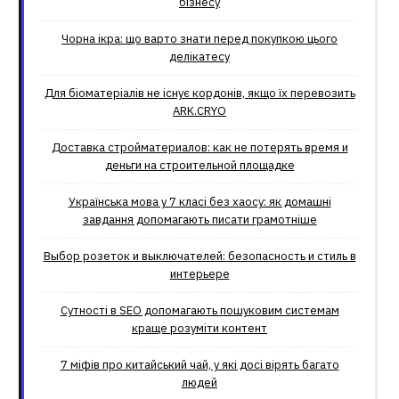
бізнесу
Чорна ікра: що варто знати перед покупкою цього
делікатесу
Для біоматеріалів не існує кордонів, якщо їх перевозить
ARK.CRYO
Доставка стройматериалов: как не потерять время и
деньги на строительной площадке
Українська мова у 7 класі без хаосу: як домашні
завдання допомагають писати грамотніше
Выбор розеток и выключателей: безопасность и стиль в
интерьере
Сутності в SEO допомагають пошуковим системам
краще розуміти контент
7 міфів про китайський чай, у які досі вірять багато
людей