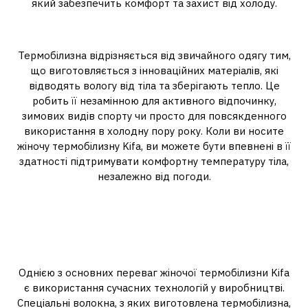
який забезпечить комфорт та захист від холоду.
Чому обирати термобілизну?
Термобілизна відрізняється від звичайного одягу тим,
що виготовляється з інноваційних матеріалів, які
відводять вологу від тіла та зберігають тепло. Це
робить її незамінною для активного відпочинку,
зимових видів спорту чи просто для повсякденного
використання в холодну пору року. Коли ви носите
жіночу термобілизну Kifa, ви можете бути впевнені в її
здатності підтримувати комфортну температуру тіла,
незалежно від погоди.
Переваги термобілизни Kifa
1. Технології, що забезпечують
тепло
Однією з основних переваг жіночої термобілизни Kifa
є використання сучасних технологій у виробництві.
Спеціальні волокна, з яких виготовлена термобілизна,