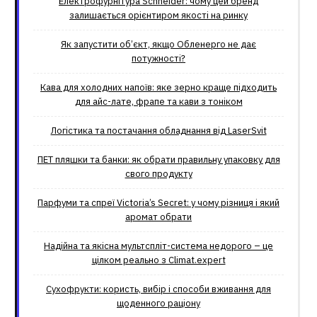
Електрофурнітура Schneider: чому цей бренд
залишається орієнтиром якості на ринку
Як запустити об’єкт, якщо Обленерго не дає
потужності?
Кава для холодних напоїв: яке зерно краще підходить
для айс-лате, фрапе та кави з тоніком
Логістика та постачання обладнання від LaserSvit
ПЕТ пляшки та банки: як обрати правильну упаковку для
свого продукту
Парфуми та спреї Victoria’s Secret: у чому різниця і який
аромат обрати
Надійна та якісна мультспліт-система недорого – це
цілком реально з Climat.еxpert
Сухофрукти: користь, вибір і способи вживання для
щоденного раціону