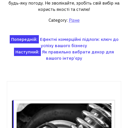
будь-яку погоду. Не зволікайте, зробіть свій вибір на
користь якості та стилю!
Category:
Різне
Навігація
Попередній:
Ефектні комерційні підлоги: ключ до
успіху вашого бізнесу
записів
Наступний:
Як правильно вибрати декор для
вашого інтер’єру
Пов'язані записи