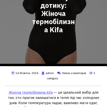
дотику:
Жіноча
термобілизн
а Kifa
14 Жовтня, 2024
admin
Немає коментарів
1
category
Жіноча термобілизна kifa
— це ідеальний вибір для
тих, хто прагне залишатися в теплі під час холодних
днів. Коли температура падає, важливо мати одяг,