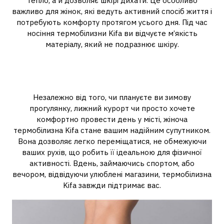
тепло, а й дозволяє шкірі дихати. Це особливо
важливо для жінок, які ведуть активний спосіб життя і
потребують комфорту протягом усього дня. Під час
носіння термобілизни Kifa ви відчуєте м’якість
матеріалу, який не подразнює шкіру.
Підходить для будь-якої
активності
Незалежно від того, чи плануєте ви зимову
прогулянку, лижний курорт чи просто хочете
комфортно провести день у місті, жіноча
термобілизна Kifa стане вашим надійним супутником.
Вона дозволяє легко переміщатися, не обмежуючи
ваших рухів, що робить її ідеальною для фізичної
активності. Вдень, займаючись спортом, або
вечором, відвідуючи улюблені магазини, термобілизна
Kifa завжди підтримає вас.