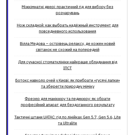
Міжкімнатні двері: практичний гід для вибору без
розчарувань
Нож складной: как выбрать надёжный инструмент для
повседневного использования
Вілла Медова – острівець релаксу, де кожен новий
світанок не схожий на попередній
Для сучасної стоматклініки найкраще обладнання від
ІПСТ
Ботокс навколо очей у Києві: як прибрати «гусячі лапки»
та зберегти природну міміку
Фрезер для манікюру та педикюру: як обрати
професійний апарат для бездоганного результату
Тактичні штани UATAC: гід по лінійках Gen 5.7, Gen 5.6, Lite
та Ultralite