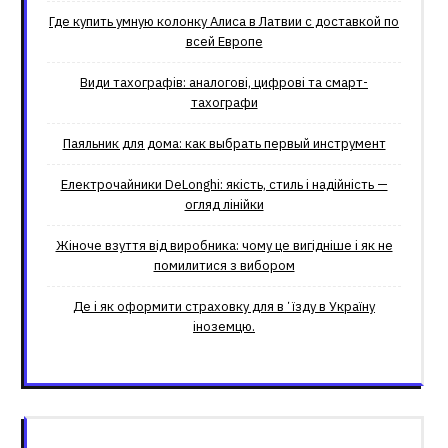
Где купить умную колонку Алиса в Латвии с доставкой по
всей Европе
Види тахографів: аналогові, цифрові та смарт-
тахографи
Паяльник для дома: как выбрать первый инструмент
Електрочайники DeLonghi: якість, стиль і надійність —
огляд лінійки
Жіноче взуття від виробника: чому це вигідніше і як не
помилитися з вибором
Де і як оформити страховку для вʼїзду в Україну
іноземцю.