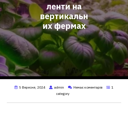
ленти на
вертикальн
их фермах
5 Вересня, 2024
admin
Немає коментарів
1
category
Установка фіто лент на
вертикальних фермах у