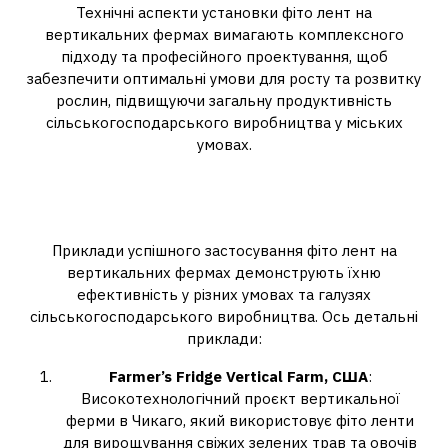
Технічні аспекти установки фіто лент на
вертикальних фермах вимагають комплексного
підходу та професійного проектування, щоб
забезпечити оптимальні умови для росту та розвитку
рослин, підвищуючи загальну продуктивність
сільськогосподарського виробництва у міських
умовах.
4. Приклади успішного
застосування
Приклади успішного застосування фіто лент на
вертикальних фермах демонструють їхню
ефективність у різних умовах та галузях
сільськогосподарського виробництва. Ось детальні
приклади:
Farmer’s Fridge Vertical Farm, США
:
Високотехнологічний проєкт вертикальної
ферми в Чикаго, який використовує фіто ленти
для вирощування свіжих зелених трав та овочів