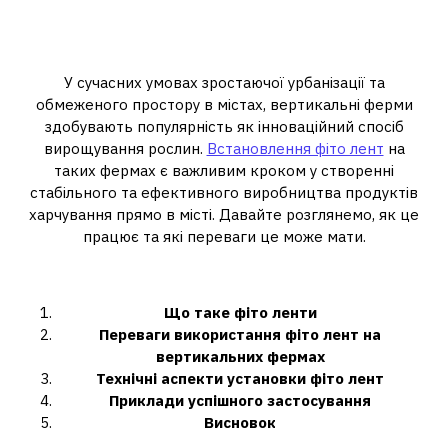
місті: ефективне
вирощування зелені
У сучасних умовах зростаючої урбанізації та
обмеженого простору в містах, вертикальні ферми
здобувають популярність як інноваційний спосіб
вирощування рослин.
Встановлення фіто лент
на
таких фермах є важливим кроком у створенні
стабільного та ефективного виробництва продуктів
харчування прямо в місті. Давайте розглянемо, як це
працює та які переваги це може мати.
Зміст:
Що таке фіто ленти
Переваги використання фіто лент на
вертикальних фермах
Технічні аспекти установки фіто лент
Приклади успішного застосування
Висновок