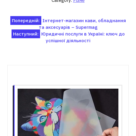
Category:
Різне
Навігація
Попередній:
Інтернет-магазин кави, обладнання
та аксесуарів – Supermag
записів
Наступний:
Юридичні послуги в Україні: ключ до
успішної діяльності
Пов'язані записи