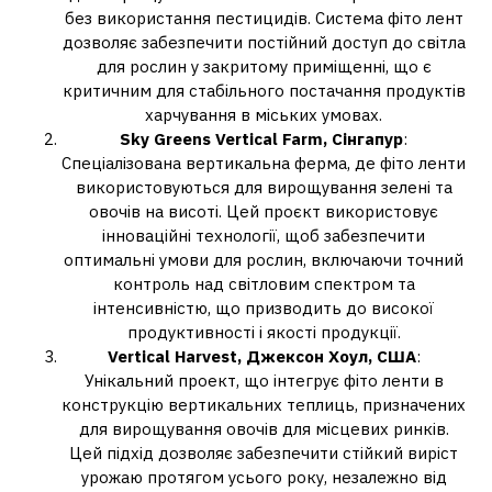
без використання пестицидів. Система фіто лент
дозволяє забезпечити постійний доступ до світла
для рослин у закритому приміщенні, що є
критичним для стабільного постачання продуктів
харчування в міських умовах.
Sky Greens Vertical Farm, Сінгапур
:
Спеціалізована вертикальна ферма, де фіто ленти
використовуються для вирощування зелені та
овочів на висоті. Цей проєкт використовує
інноваційні технології, щоб забезпечити
оптимальні умови для рослин, включаючи точний
контроль над світловим спектром та
інтенсивністю, що призводить до високої
продуктивності і якості продукції.
Vertical Harvest, Джексон Хоул, США
:
Унікальний проект, що інтегрує фіто ленти в
конструкцію вертикальних теплиць, призначених
для вирощування овочів для місцевих ринків.
Цей підхід дозволяє забезпечити стійкий виріст
урожаю протягом усього року, незалежно від