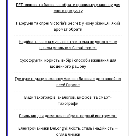
ПЕТ пляшки та банки: як обрати правильну упаковку для
свого продукту
Парфуми та спреї Victoria’s Secret: у чому різниця і який
аромат обрати
Надійна та якісна мультспліт-система недорого – це
цілком реально з Climat.еxpert
Сухофрукти: користь, вибір і способи вживання для
щоденного раціону
Где купить умную колонку Алиса в Латвии с доставкой по
всей Европе
Види тахографів: аналогові, цифрові та смарт-
тахографи
Паяльник для дома: как выбрать первый инструмент
Електрочайники DeLonghi: якість, стиль і надійність —
огляд лінійки