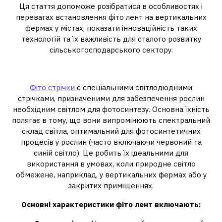
Ця стаття допоможе розібратися в особливостях і
перевагах встановлення фіто лент на вертикальних
фермах у містах, показати інноваційність таких
технологій та їх важливість для сталого розвитку
сільськогосподарського сектору.
1. Що таке фіто ленти
Фіто стрічки
є спеціальними світлодіодними
стрічками, призначеними для забезпечення рослин
необхідним світлом для фотосинтезу. Основна їхність
полягає в тому, що вони випромінюють спектральний
склад світла, оптимальний для фотосинтетичних
процесів у рослин (часто включаючи червоний та
синій світло). Це робить їх ідеальними для
використання в умовах, коли природне світло
обмежене, наприклад, у вертикальних фермах або у
закритих приміщеннях.
Основні характеристики фіто лент включають: