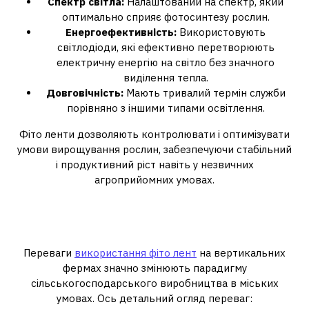
Спектр світла:
Налаштований на спектр, який
оптимально сприяє фотосинтезу рослин.
Енергоефективність:
Використовують
світлодіоди, які ефективно перетворюють
електричну енергію на світло без значного
виділення тепла.
Довговічність:
Мають тривалий термін служби
порівняно з іншими типами освітлення.
Фіто ленти дозволяють контролювати і оптимізувати
умови вирощування рослин, забезпечуючи стабільний
і продуктивний ріст навіть у незвичних
агроприйомних умовах.
2. Переваги використання фіто
лент на вертикальних фермах
Переваги
використання фіто лент
на вертикальних
фермах значно змінюють парадигму
сільськогосподарського виробництва в міських
умовах. Ось детальний огляд переваг: