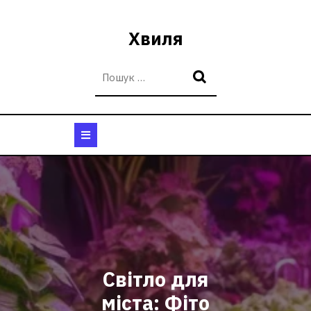
Перейти
до
Хвиля
вмісту
Кнопка
Відкрити
Світло для
міста: Фіто