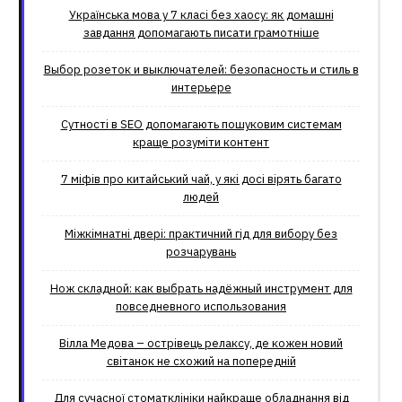
Українська мова у 7 класі без хаосу: як домашні
завдання допомагають писати грамотніше
Выбор розеток и выключателей: безопасность и стиль в
интерьере
Сутності в SEO допомагають пошуковим системам
краще розуміти контент
7 міфів про китайський чай, у які досі вірять багато
людей
Міжкімнатні двері: практичний гід для вибору без
розчарувань
Нож складной: как выбрать надёжный инструмент для
повседневного использования
Вілла Медова – острівець релаксу, де кожен новий
світанок не схожий на попередній
Для сучасної стоматклініки найкраще обладнання від