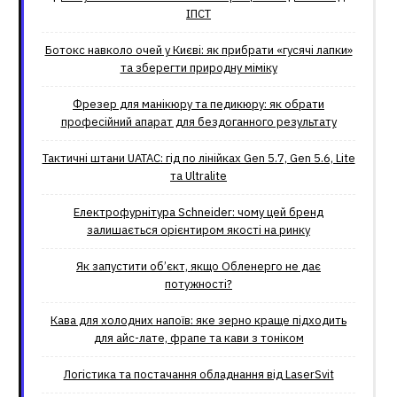
ІПСТ
Ботокс навколо очей у Києві: як прибрати «гусячі лапки»
та зберегти природну міміку
Фрезер для манікюру та педикюру: як обрати
професійний апарат для бездоганного результату
Тактичні штани UATAC: гід по лінійках Gen 5.7, Gen 5.6, Lite
та Ultralite
Електрофурнітура Schneider: чому цей бренд
залишається орієнтиром якості на ринку
Як запустити об’єкт, якщо Обленерго не дає
потужності?
Кава для холодних напоїв: яке зерно краще підходить
для айс-лате, фрапе та кави з тоніком
Логістика та постачання обладнання від LaserSvit