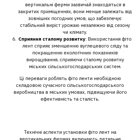
вертикальні ферми зазвичай знаходяться в
закритих приміщеннях, вони менше залежать від
зовнішніх погодних умов, що забезпечує
стабільний виріст урожаю незалежно від сезону
чи клімату.
Сприяння сталому розвитку
: Використання фіто
лент сприяє зменшенню вуглецевого сліду та
покращенню екологічних показників
вирощування, сприяючи сталому розвитку
міських сільськогосподарських систем.
Ці переваги роблять фіто ленти необхідною
складовою сучасного сільськогосподарського
виробництва в міських умовах, підвищуючи його
ефективність та сталість.
3. Технічні аспекти установки
фіто лент
Технічні аспекти установки фіто лент на
вертикальних фермах включають детальне